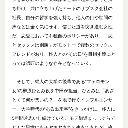
ち掛け、共に立ち上げたアートのサブスク会社の
社長。自分の哲学を強く持ち、他人の目や世間の
声などは全く気にせず、信じた道を突き進む女性
だ。恋愛においても独自のポリシーがあり、「恋
とセックスは別腹」がモットーで複数のセックス
フレンドがおり、柊人との“その日”を目指す黎にと
っては師匠のような存在となっていく。
そして、柊人の大学の後輩である“フェロモン
女”の榊原ひとみ役を中田が担当。ひとみは「あざ
とくて何が悪いの？」を地で行くインフルエンサ
ー。大学時代の“ある出来事”をきっかけに、柊人に
5年間片思いし続けている。モテ街道まっしぐらで
どんな男性にもチヤホヤされて生きてきたが、柊