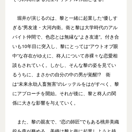
堀井が演じるのは、黎と一緒に起業した“優しす
ぎる”男友達・大河内衛。衛と黎は大学時代のアル
バイト仲間で、色恋とは無縁な“よき友達”。付き合
いも10年目に突入し、黎にとっては“アウトオブ眼
中”な存在がゆえに、柊人について赤裸々な恋愛相
談もされていく。しかし、そんな黎の姿を見てい
るうちに、まさかの自分の中の男が覚醒!? 衛
は“未来永劫人畜無害”のレッテルをはがすべく、黎
にアプローチを開始。それが後に、黎と柊人の関
係に大きな影響を与えていく。
また、黎の親友で、“恋の師匠”でもある桃井美織
役を森が務める。美織は黎と衛に起業しようと持