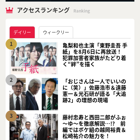
アクセスランキング
Ranking
デイリー
ウィークリー
1
亀梨和也主演「東野圭吾 手
紙」を8月6日に再放送！
犯罪加害者家族がたどり着
く“絆”を描く
2
「おじさんは一人でいいの
に（笑）」佐藤浩市＆遠藤
憲一＆光石研が語る「大追
跡2」の理想の現場
3
藤村忠寿と西田二郎がふぉ
～ゆ～を徹底解説…!? 前
編ではボケ組の越岡裕貴＆
松崎祐介の魅力を！