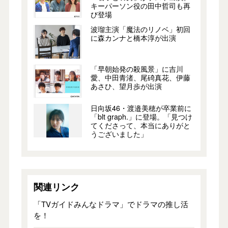
キーパーソン役の田中哲司も再
び登場
波瑠主演「魔法のリノベ」初回
に森カンナと橋本淳が出演
「早朝始発の殺⾵景」に吉川
愛、中田青渚、尾碕真花、伊藤
あさひ、望月歩が出演
日向坂46・渡邉美穂が卒業前に
「blt graph.」に登場。「見つけ
てくださって、本当にありがと
うございました」
関連リンク
「TVガイドみんなドラマ」でドラマの推し活
を！