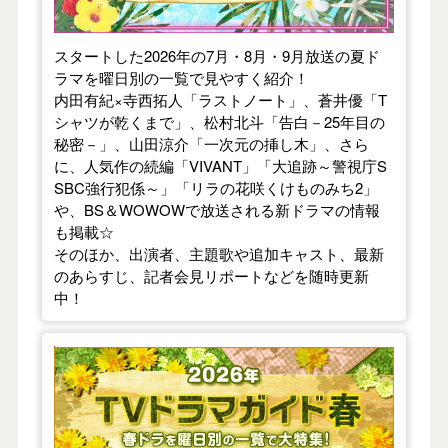
スタートした2026年の7月・8月・9月放送の夏ド
ラマを曜日別の一覧で見やすく紹介！
内田有紀×寺西拓人「ラストノート」、蒼井優「T
シャツが乾くまで」、松村北斗「告白－25年目の
秘密－」、山田涼介「一次元の挿し木」、さら
に、人気作の続編「VIVANT」「大追跡～警視庁S
SBC強行犯係～」「リラの花咲くけものみち2」
や、BS＆WOWOWで放送される新ドラマの情報
も掲載☆
そのほか、出演者、主題歌や追加キャスト、最新
のあらすじ、記者会見リポートなどを随時更新
中！
【2026年春】TVドラマガイド