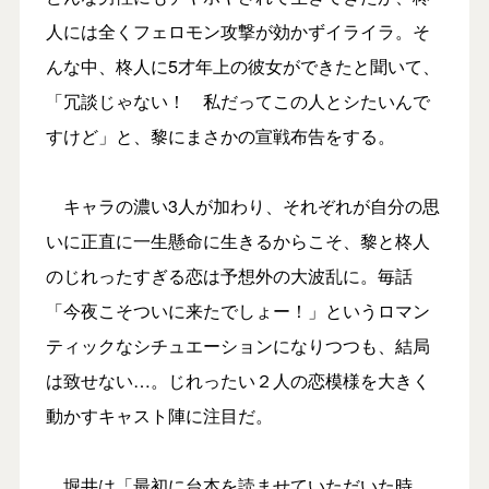
人には全くフェロモン攻撃が効かずイライラ。そ
んな中、柊人に5才年上の彼女ができたと聞いて、
「冗談じゃない！ 私だってこの人とシたいんで
すけど」と、黎にまさかの宣戦布告をする。
キャラの濃い3人が加わり、それぞれが自分の思
いに正直に一生懸命に生きるからこそ、黎と柊人
のじれったすぎる恋は予想外の大波乱に。毎話
「今夜こそついに来たでしょー！」というロマン
ティックなシチュエーションになりつつも、結局
は致せない…。じれったい２人の恋模様を大きく
動かすキャスト陣に注目だ。
堀井は「最初に台本を読ませていただいた時