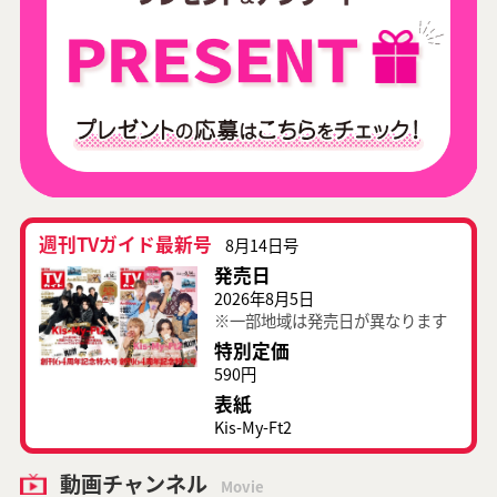
週刊TVガイド最新号
8月14日号
発売日
2026年8月5日
※一部地域は発売日が異なります
特別定価
590円
表紙
Kis-My-Ft2
動画チャンネル
Movie