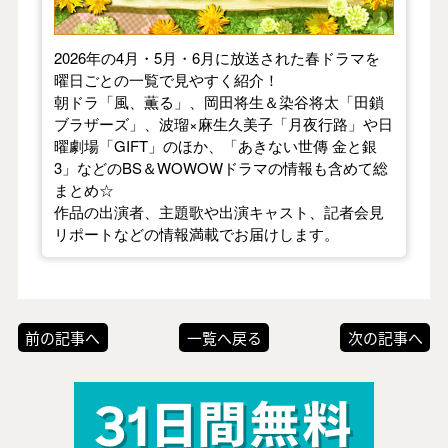
2026年の4月・5月・6月に放送された春ドラマを
曜日ごとの一覧で見やすく紹介！
朝ドラ「風、薫る」、岡田将生＆染谷将太「田鎖
ブラザーズ」、波瑠×麻生久美子「月夜行路」や日
曜劇場「GIFT」のほか、「あきない世傳 金と銀
3」などのBS＆WOWOWドラマの情報も含めて総
まとめ☆
作品の出演者、主題歌や出演キャスト、記者会見
リポートなどの情報満載でお届けします。
前の記事へ
一覧へ戻る
次の記事へ