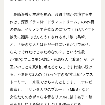
島崎遥香が主演を務め、渡邊圭祐が共演する本
作は、深夜ドラマ枠「ドラマストリーム」の5作目
の作品。イケメンで完璧なのに“シてくれない”年下
彼氏に翻弄（ほんろう）される水川黎（島崎）
と、「好きな人とはただ一緒にいるだけで幸せ。
なんでそれだけじゃだめなの？」という性欲
が“凪”なフェロモン彼氏・有馬柊人（渡邊）が、お
互いのことを真剣に考えるからこそすれ違い続け
る、不器用な2人のじれったすぎる“寸止め”ラブス
トーリー。「来世ではちゃんとします」（テレビ
東京）、「サレタガワのブルー」（MBS）など、
女性たちの赤裸々な本音をリアルに描く名手・舘
そらみ氏による完全オリジナル作品となる。