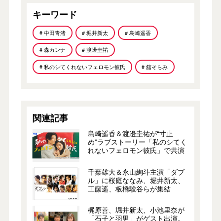
キーワード
# 中田青渚
# 堀井新太
# 島崎遥香
# 森カンナ
# 渡邊圭祐
# 私のシてくれないフェロモン彼氏
# 舘そらみ
関連記事
島崎遥香＆渡邊圭祐が“寸止
め”ラブストーリー「私のシてく
れないフェロモン彼氏」で共演
千葉雄大＆永山絢斗主演「ダブ
ル」に桜庭ななみ、堀井新太、
工藤遥、板橋駿谷らが集結
梶原善、堀井新太、小池里奈が
「石子と羽男」がゲスト出演。