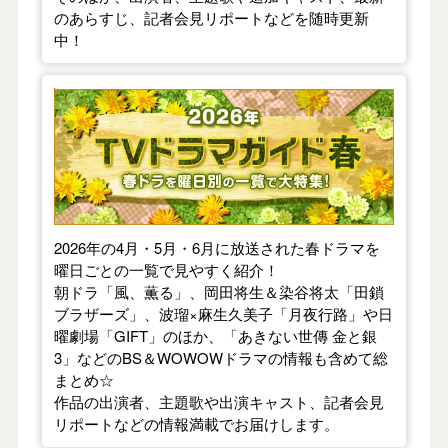
のあらすじ、記者会見リポートなどを随時更新
中！
【2026年春】TVドラマガイド
2026年の4月・5月・6月に放送された春ドラマを
曜日ごとの一覧で見やすく紹介！
朝ドラ「風、薫る」、岡田将生＆染谷将太「田鎖
ブラザーズ」、波瑠×麻生久美子「月夜行路」や日
曜劇場「GIFT」のほか、「あきない世傳 金と銀
3」などのBS＆WOWOWドラマの情報も含めて総
まとめ☆
作品の出演者、主題歌や出演キャスト、記者会見
リポートなどの情報満載でお届けします。