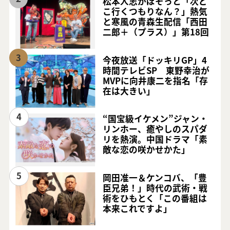
松本人志がぼそっと「次ど
こ行くつもりなん？」熱気
と寒風の青森生配信「西田
二郎＋（プラス）」第18回
3
今夜放送「ドッキリGP」4
時間テレビSP 東野幸治が
MVPに向井康二を指名「存
在は大きい」
4
“国宝級イケメン”ジャン・
リンホー、癒やしのスパダ
リを熱演。中国ドラマ「素
敵な恋の咲かせかた」
5
岡田准一＆ケンコバ、「豊
臣兄弟！」時代の武術・戦
術をひもとく「この番組は
本来これですよ」