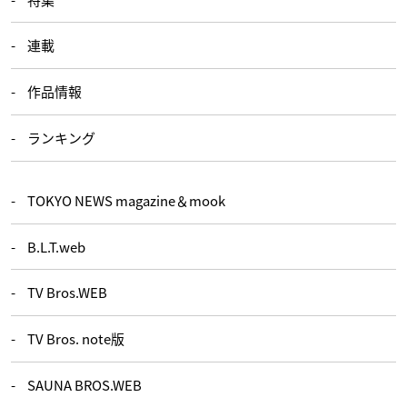
連載
作品情報
ランキング
TOKYO NEWS magazine＆mook
B.L.T.web
TV Bros.WEB
TV Bros. note版
SAUNA BROS.WEB