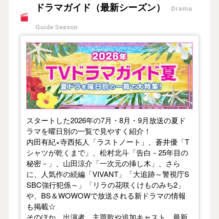
ドラマガイド（最新シーズン）
Drama
Guide Season
【2026年夏】TVドラマガイド
スタートした2026年の7月・8月・9月放送の夏ド
ラマを曜日別の一覧で見やすく紹介！
内田有紀×寺西拓人「ラストノート」、蒼井優「T
シャツが乾くまで」、松村北斗「告白－25年目の
秘密－」、山田涼介「一次元の挿し木」、さら
に、人気作の続編「VIVANT」「大追跡～警視庁S
SBC強行犯係～」「リラの花咲くけものみち2」
や、BS＆WOWOWで放送される新ドラマの情報
も掲載☆
そのほか、出演者、主題歌や追加キャスト、最新