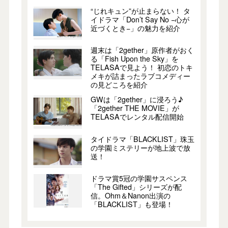
“じれキュン”が止まらない！ タ
イドラマ「Don’t Say No −心が
近づくとき−」の魅力を紹介
週末は「2gether」原作者がおく
る「Fish Upon the Sky」を
TELASAで見よう！ 初恋のトキ
メキが詰まったラブコメディー
の見どころを紹介
GWは「2gether」に浸ろう♪
「2gether THE MOVIE」が
TELASAでレンタル配信開始
タイドラマ「BLACKLIST」珠玉
の学園ミステリーが地上波で放
送！
ドラマ賞5冠の学園サスペンス
「The Gifted」シリーズが配
信。Ohm＆Nanon出演の
「BLACKLIST」も登場！