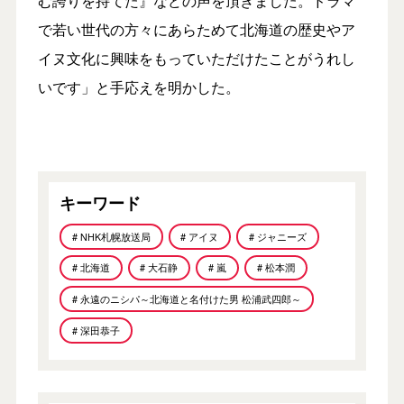
む誇りを持てた』などの声を頂きました。ドラマ
で若い世代の方々にあらためて北海道の歴史やア
イヌ文化に興味をもっていただけたことがうれし
いです」と手応えを明かした。
キーワード
# NHK札幌放送局
# アイヌ
# ジャニーズ
# 北海道
# 大石静
# 嵐
# 松本潤
# 永遠のニシパ～北海道と名付けた男 松浦武四郎～
# 深田恭子