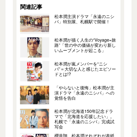
関連記事
松本潤主演ドラマ「永遠のニシ
パ」特別展、札幌駅で開催！
松本潤が描く人生の“Voyage=旅
路”「世の中の価値が変わり新し
いムーブメントが起こる」
松本潤が嵐メンバーを“ニシ
パ”＝大切な人と感じたエピソー
ドとは!?
「やらないと後悔」松本潤が主
演ドラマ「永遠のニシパ」への
覚悟を告白
松本潤が北海道150年記念ドラ
マで「北海道を応援したい」。
札幌で「永遠のニシパ」完成試
写会
櫻井翔、松本潤それぞれが表紙