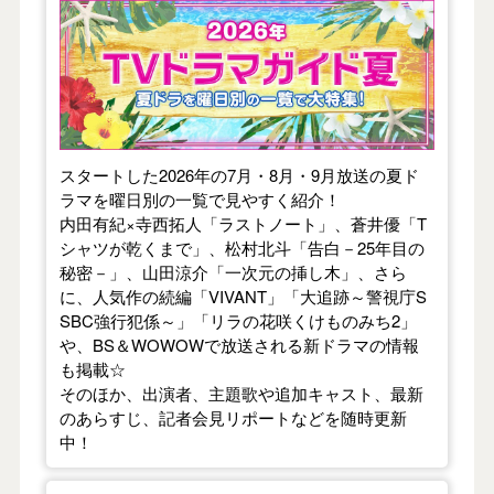
【2026年夏】TVドラマガイド
スタートした2026年の7月・8月・9月放送の夏ド
ラマを曜日別の一覧で見やすく紹介！
内田有紀×寺西拓人「ラストノート」、蒼井優「T
シャツが乾くまで」、松村北斗「告白－25年目の
秘密－」、山田涼介「一次元の挿し木」、さら
に、人気作の続編「VIVANT」「大追跡～警視庁S
SBC強行犯係～」「リラの花咲くけものみち2」
や、BS＆WOWOWで放送される新ドラマの情報
も掲載☆
そのほか、出演者、主題歌や追加キャスト、最新
のあらすじ、記者会見リポートなどを随時更新
中！