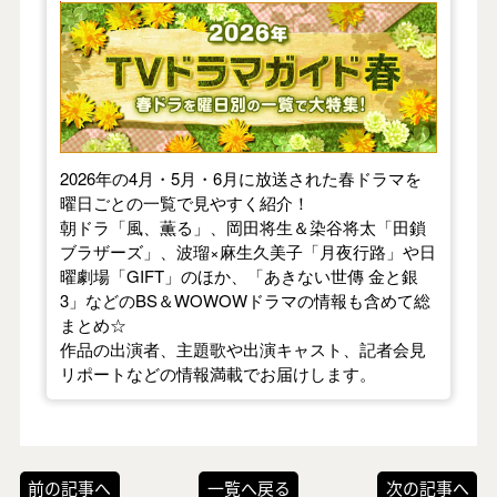
【2026年春】TVドラマガイド
2026年の4月・5月・6月に放送された春ドラマを
曜日ごとの一覧で見やすく紹介！
朝ドラ「風、薫る」、岡田将生＆染谷将太「田鎖
ブラザーズ」、波瑠×麻生久美子「月夜行路」や日
曜劇場「GIFT」のほか、「あきない世傳 金と銀
3」などのBS＆WOWOWドラマの情報も含めて総
まとめ☆
作品の出演者、主題歌や出演キャスト、記者会見
リポートなどの情報満載でお届けします。
前の記事へ
一覧へ戻る
次の記事へ