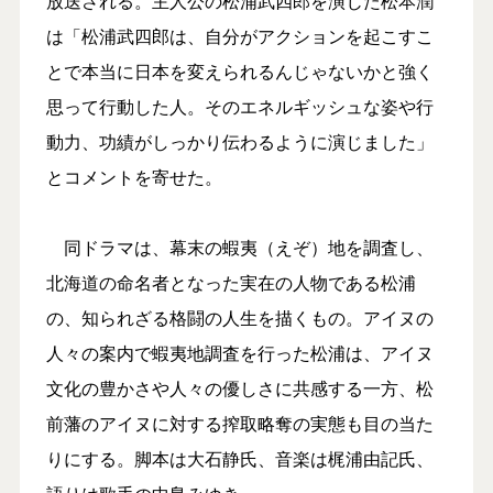
放送される。主人公の松浦武四郎を演じた松本潤
は「松浦武四郎は、自分がアクションを起こすこ
とで本当に日本を変えられるんじゃないかと強く
思って行動した人。そのエネルギッシュな姿や行
動力、功績がしっかり伝わるように演じました」
とコメントを寄せた。
同ドラマは、幕末の蝦夷（えぞ）地を調査し、
北海道の命名者となった実在の人物である松浦
の、知られざる格闘の人生を描くもの。アイヌの
人々の案内で蝦夷地調査を行った松浦は、アイヌ
文化の豊かさや人々の優しさに共感する一方、松
前藩のアイヌに対する搾取略奪の実態も目の当た
りにする。脚本は大石静氏、音楽は梶浦由記氏、