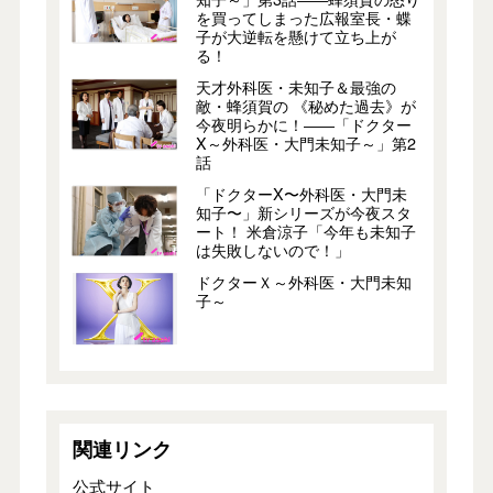
を買ってしまった広報室長・蝶
子が大逆転を懸けて立ち上が
る！
天才外科医・未知子＆最強の
敵・蜂須賀の 《秘めた過去》が
今夜明らかに！――「ドクター
X～外科医・大門未知子～」第2
話
「ドクターX〜外科医・大門未
知子〜」新シリーズが今夜スタ
ート！ 米倉涼子「今年も未知子
は失敗しないので！」
ドクターＸ～外科医・大門未知
子～
関連リンク
公式サイト