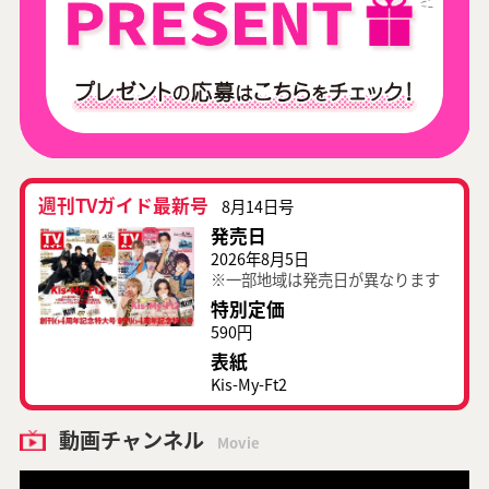
週刊TVガイド最新号
8月14日号
発売日
2026年8月5日
※一部地域は発売日が異なります
特別定価
590円
表紙
Kis-My-Ft2
動画チャンネル
Movie