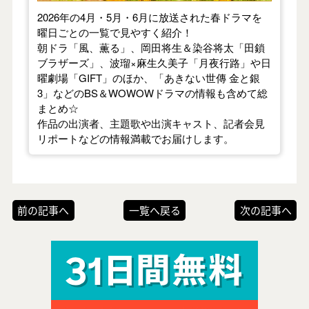
2026年の4月・5月・6月に放送された春ドラマを
曜日ごとの一覧で見やすく紹介！
朝ドラ「風、薫る」、岡田将生＆染谷将太「田鎖
ブラザーズ」、波瑠×麻生久美子「月夜行路」や日
曜劇場「GIFT」のほか、「あきない世傳 金と銀
3」などのBS＆WOWOWドラマの情報も含めて総
まとめ☆
作品の出演者、主題歌や出演キャスト、記者会見
リポートなどの情報満載でお届けします。
前の記事へ
一覧へ戻る
次の記事へ