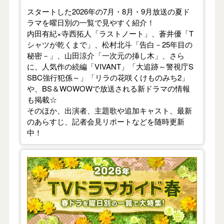
スタートした2026年の7月・8月・9月放送の夏ド
ラマを曜日別の一覧で見やすく紹介！
内田有紀×寺西拓人「ラストノート」、蒼井優「T
シャツが乾くまで」、松村北斗「告白－25年目の
秘密－」、山田涼介「一次元の挿し木」、さら
に、人気作の続編「VIVANT」「大追跡～警視庁S
SBC強行犯係～」「リラの花咲くけものみち2」
や、BS＆WOWOWで放送される新ドラマの情報
も掲載☆
そのほか、出演者、主題歌や追加キャスト、最新
のあらすじ、記者会見リポートなどを随時更新
中！
【2026年春】TVドラマガイド