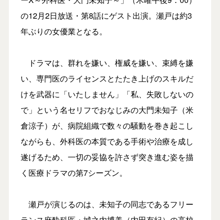
の12月2日放送・第8話にゲスト出演。瀬戸は約3
年ぶりの女優業となる。
ドラマは、群れを嫌い、権威を嫌い、束縛を嫌
い、専門医のライセンスとたたき上げのスキルだ
けを武器に「いたしません」「私、失敗しないの
で」という名セリフでおなじみの大門未知子（米
倉涼子）が、病院組織で数々の騒動を巻き起こし
ながらも、外科医の本質である手術や治療を成し
遂げるため、一切の妥協を許さず突き進む姿を描
く医療ドラマの第7シーズン。
瀬戸が演じるのは、未知子の同志であるフリー
ランス麻酔科医・城之内博美（内田有紀）の高校