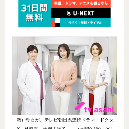
瀬戸朝香が、テレビ朝日系連続ドラマ「ドクタ
ーX～外科医・大門未知子～」（木曜午後9：00）