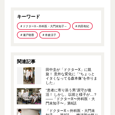
キーワード
# ドクターX～外科医・大門未知子～
# 内田有紀
# 瀬戸朝香
# 米倉涼子
関連記事
田中圭が「ドクターX」に凱
旋！ 意外な変化に「“ちょっと
イタくなってる森本像”を作りま
した」
“患者に寄り添う男”原守が復
活！ しかし、以前と様子が…？
――「ドクターX〜外科医・大
門未知子〜」第6話
「ドクターX～外科医・大門未
知子～」第3話――蜂須賀の怒り