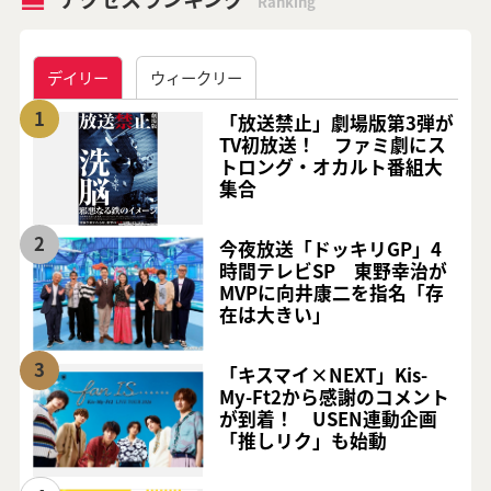
Ranking
デイリー
ウィークリー
1
「放送禁止」劇場版第3弾が
TV初放送！ ファミ劇にス
トロング・オカルト番組大
集合
2
今夜放送「ドッキリGP」4
時間テレビSP 東野幸治が
MVPに向井康二を指名「存
在は大きい」
3
「キスマイ×NEXT」Kis-
My-Ft2から感謝のコメント
が到着！ USEN連動企画
「推しリク」も始動