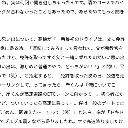
たね。実は何回か聞き逃しちゃったんです。隣のコースでバイ
ングが合わなかったこともあったので、あらためてもっと聞き
思い出について、髙橋が「一番最初のドライブは、父に免許
て家に帰る時、『運転してみろ』って言われて。父が鬼教官を
ったけど、免許を取ってすぐ父と一緒に乗れたのがいい思い出
思い出は、激しめと普通のやつ、どっちがいい？」と問い、平
めで（笑）」と指定すると、「免許を取った次の日、公道を走
ツーリングして』って言ったら、岸くんは『俺についてこ
、岸くんが高速道路のETCレーンに向かって…。初心者だか
けど、ついていったら高速に乗って…。僕は一般のゲートで止
『ごめん、間違えた～！』って（笑）」と告白。岸が「ドキド
人でブルブル震えながら帰りましたね。すぐ高速降りましたけ