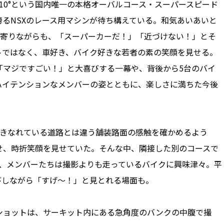
角10°という国内唯一の本格オーバルコース・スーパースピード
誇るNSXのレース用マシンが待ち構えている。和気あいあいと
駆け寄りながらも、「スーパーカーだ！」「近づけない！」とそ
トではなく、車好き、バイク好きな若者の素の笑顔を見せる。
「マジですごい！」と大喜びする一幕や、背後から5台のバイ
ハイテンションなメンバーの姿とともに、楽しさに満ちた今後
きなれている道路とは違う舗装路面の感触を確かめるよう
せ、時折笑顔を見せていた。そんな中、隣接した別のコースで
と、メンバーたちは撮影よりも走っているバイクに興味津々。平
びしながら「すげ～！」と見とれる場面も。
ョットは、サーキット内にある急角度のバンクの中腹で撮