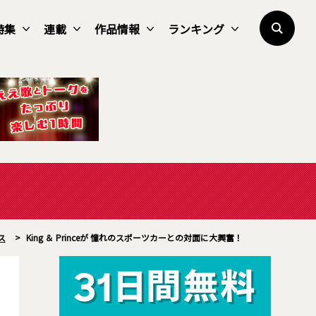
特集
連載
作品情報
ランキング
ス
>
King ＆ Princeが 憧れのスポーツカーとの対面に大興奮！