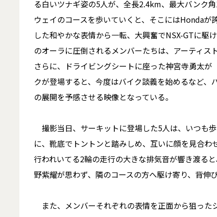
る白いツナギ姿の5人が、全長2.4km、最大バンク
ウェイのコースを歩いていくと、そこにはHondaが
した和やかな表情から一転、大興奮でNSX-GTに
のオーラに圧倒されるメンバーたちは、アーティス
さらに、ドライビングシートに座った神宮寺勇太が
クが登場すると、今度はバイク談義を始めるなど、
の展開を予感させる映像となっている。
撮影当日、サーキットに登場した5人は、いつも歩
に、靴底でトントンと踏みしめ、互いに顔を見合わ
行われいてる2輪の走行の大きな排気音が響き渡る
野紫耀が思わず、隣のコースの方へ駆け寄り、背伸
また、メンバーそれぞれの表情を正面から狙ったシ