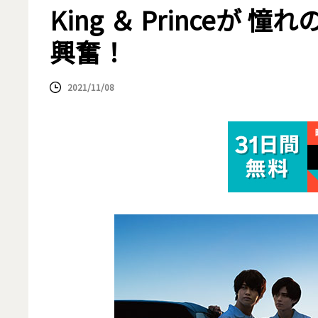
King ＆ Prince
興奮！
2021/11/08