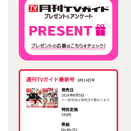
週刊TVガイド最新号
8月14日号
発売日
2026年8月5日
※一部地域は発売日が異なります
特別定価
590円
表紙
Kis-My-Ft2