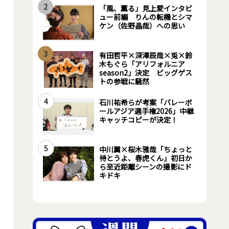
2
「風、薫る」見上愛インタビ
ュー前編 りんの転機とシマ
ケン（佐野晶哉）への思い
3
有田哲平×深澤辰哉×兎×鈴
木もぐら「アリフォルニア
season2」決定 ビッグゲス
トの参戦に騒然
4
石川祐希らが考案「バレーボ
ールアジア選手権2026」中継
キャッチコピーが決定！
5
中川翼×桜木雅哉「ちょっと
待とうよ、春虎くん」初日か
ら至近距離シーンの撮影にド
キドキ