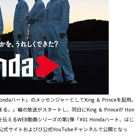
daハート」のメッセンジャーとしてKing ＆ Princeを起用。
。」編の放送がスタートし、同日にKing ＆ Princeが Hon
えるWEB動画シリーズの第1弾「#01 Hondaハート、はじ
EVw）も、公式サイトおよびび公式YouTubeチャンネルで公開となっ