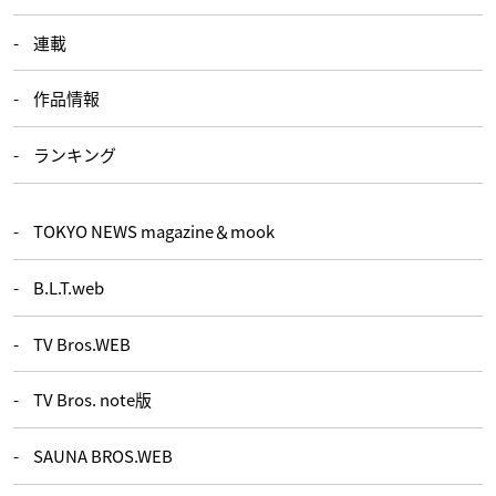
連載
作品情報
ランキング
TOKYO NEWS magazine＆mook
B.L.T.web
TV Bros.WEB
TV Bros. note版
SAUNA BROS.WEB