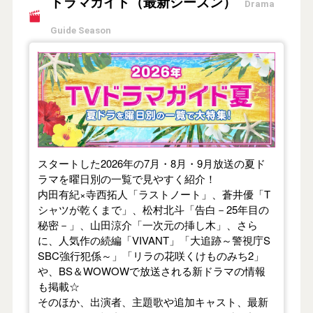
ドラマガイド（最新シーズン）
Drama
Guide Season
【2026年夏】TVドラマガイド
スタートした2026年の7月・8月・9月放送の夏ド
ラマを曜日別の一覧で見やすく紹介！
内田有紀×寺西拓人「ラストノート」、蒼井優「T
シャツが乾くまで」、松村北斗「告白－25年目の
秘密－」、山田涼介「一次元の挿し木」、さら
に、人気作の続編「VIVANT」「大追跡～警視庁S
SBC強行犯係～」「リラの花咲くけものみち2」
や、BS＆WOWOWで放送される新ドラマの情報
も掲載☆
そのほか、出演者、主題歌や追加キャスト、最新