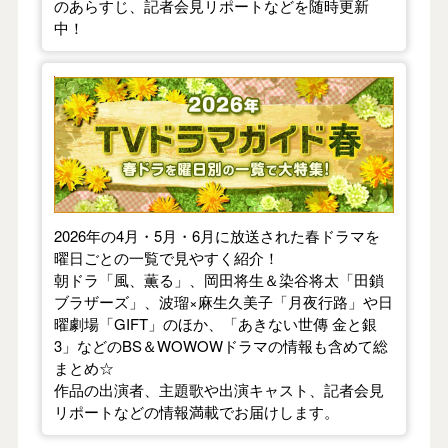
のあらすじ、記者会見リポートなどを随時更新
中！
【2026年春】TVドラマガイド
2026年の4月・5月・6月に放送された春ドラマを
曜日ごとの一覧で見やすく紹介！
朝ドラ「風、薫る」、岡田将生＆染谷将太「田鎖
ブラザーズ」、波瑠×麻生久美子「月夜行路」や日
曜劇場「GIFT」のほか、「あきない世傳 金と銀
3」などのBS＆WOWOWドラマの情報も含めて総
まとめ☆
作品の出演者、主題歌や出演キャスト、記者会見
リポートなどの情報満載でお届けします。