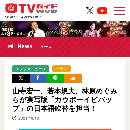
News
ニュース
エンタメニュース
ドラマ
山寺宏一、若本規夫、林原めぐみ
らが実写版「カウボーイビバッ
プ」の日本語吹替を担当！
2021/10/13