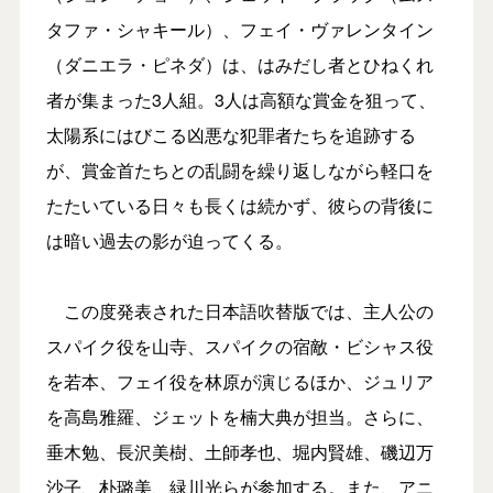
タファ・シャキール）、フェイ・ヴァレンタイン
（ダニエラ・ピネダ）は、はみだし者とひねくれ
者が集まった3人組。3人は高額な賞金を狙って、
太陽系にはびこる凶悪な犯罪者たちを追跡する
が、賞金首たちとの乱闘を繰り返しながら軽口を
たたいている日々も長くは続かず、彼らの背後に
は暗い過去の影が迫ってくる。
この度発表された日本語吹替版では、主人公の
スパイク役を山寺、スパイクの宿敵・ビシャス役
を若本、フェイ役を林原が演じるほか、ジュリア
を高島雅羅、ジェットを楠大典が担当。さらに、
垂木勉、長沢美樹、土師孝也、堀内賢雄、磯辺万
沙子、朴璐美、緑川光らが参加する。また、アニ