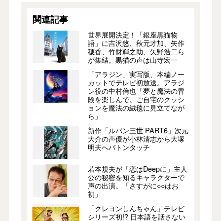
関連記事
世界展開決定！「銀座黒猫物
語」に吉沢悠、秋元才加、矢作
穂香、竹財輝之助、矢野浩二ら
が集結。黒猫の声は山寺宏一
「アラジン」実写版、本編ノー
カットでテレビ初放送。アラジ
ン役の中村倫也「夢と魔法の冒
険を楽しんで。ご自宅のクッシ
ョンを魔法の絨毯に見立てなが
ら」
新作「ルパン三世 PART6」次元
大介の声優が小林清志から大塚
明夫へバトンタッチ
若本規夫が「恋はDeepに」主人
公の秘密を知るキャラクターで
声の出演。「さすがに○○はお
初」
「クレヨンしんちゃん」テレビ
シリーズ初!? 日本語を話さない