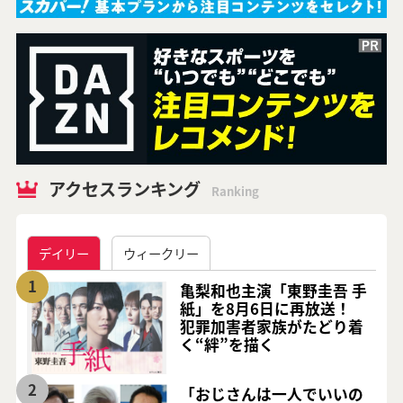
アクセスランキング
Ranking
デイリー
ウィークリー
1
亀梨和也主演「東野圭吾 手
紙」を8月6日に再放送！
犯罪加害者家族がたどり着
く“絆”を描く
2
「おじさんは一人でいいの