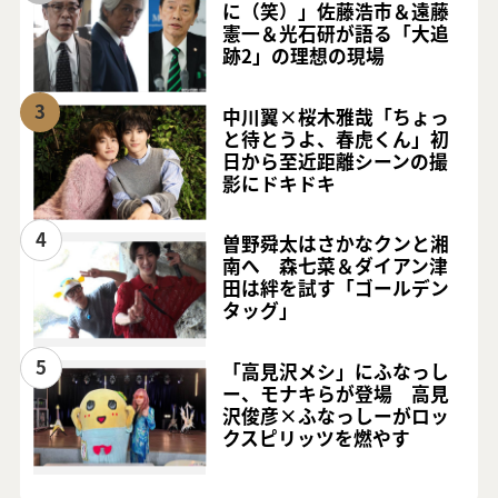
に（笑）」佐藤浩市＆遠藤
憲一＆光石研が語る「大追
跡2」の理想の現場
3
中川翼×桜木雅哉「ちょっ
と待とうよ、春虎くん」初
日から至近距離シーンの撮
影にドキドキ
4
曽野舜太はさかなクンと湘
南へ 森七菜＆ダイアン津
田は絆を試す「ゴールデン
タッグ」
5
「高見沢メシ」にふなっし
ー、モナキらが登場 高見
沢俊彦×ふなっしーがロッ
クスピリッツを燃やす