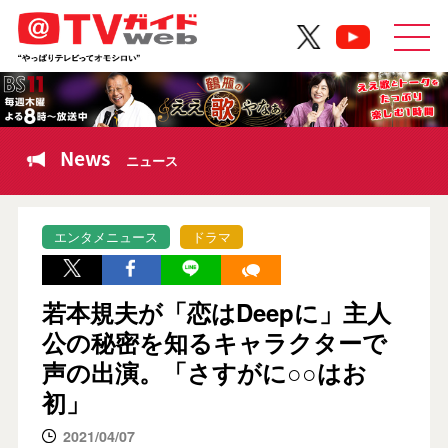
News
ニュース
エンタメニュース
ドラマ
若本規夫が「恋はDeepに」主人
公の秘密を知るキャラクターで
声の出演。「さすがに○○はお
初」
2021/04/07