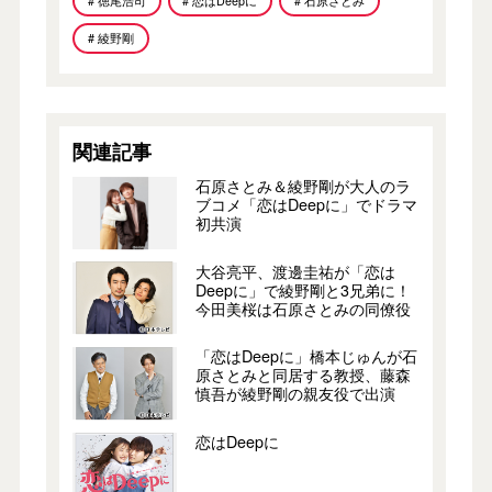
# 徳尾浩司
# 恋はDeepに
# 石原さとみ
# 綾野剛
関連記事
石原さとみ＆綾野剛が大人のラ
ブコメ「恋はDeepに」でドラマ
初共演
大谷亮平、渡邊圭祐が「恋は
Deepに」で綾野剛と3兄弟に！
今田美桜は石原さとみの同僚役
「恋はDeepに」橋本じゅんが石
原さとみと同居する教授、藤森
慎吾が綾野剛の親友役で出演
恋はDeepに