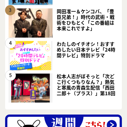
3
岡田准一＆ケンコバ、「豊
臣兄弟！」時代の武術・戦
術をひもとく「この番組は
本来これですよ」
4
わたしのイチオシ！おすす
めしたい日本テレビ「24時
間テレビ」特別ドラマ
5
松本人志がぼそっと「次ど
こ行くつもりなん？」熱気
と寒風の青森生配信「西田
二郎＋（プラス）」第18回