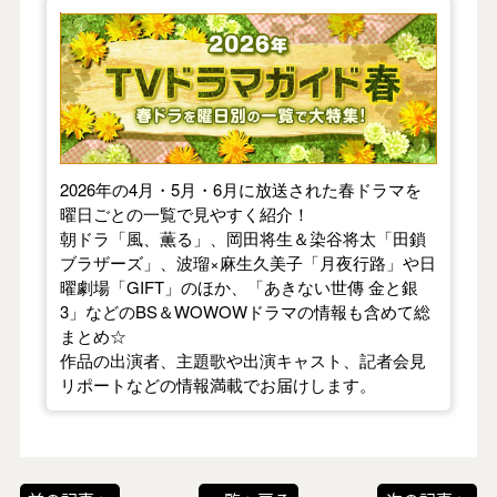
【2026年春】TVドラマガイド
2026年の4月・5月・6月に放送された春ドラマを
曜日ごとの一覧で見やすく紹介！
朝ドラ「風、薫る」、岡田将生＆染谷将太「田鎖
ブラザーズ」、波瑠×麻生久美子「月夜行路」や日
曜劇場「GIFT」のほか、「あきない世傳 金と銀
3」などのBS＆WOWOWドラマの情報も含めて総
まとめ☆
作品の出演者、主題歌や出演キャスト、記者会見
リポートなどの情報満載でお届けします。