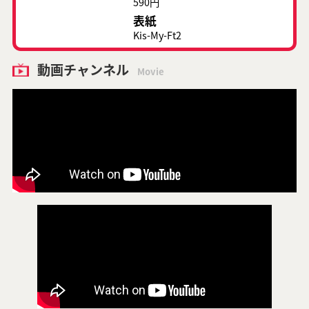
590円
表紙
Kis-My-Ft2
動画チャンネル
Movie