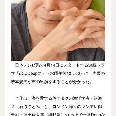
日本テレビ系で4月14日にスタートする連続ドラ
マ「恋はDeepに」（水曜午後10：00）に、声優の
若本規夫が声の出演をすることが分かった。
本作は、海を愛する魚オタクの海洋学者・渚海
音（石原さとみ）と、ロンドン帰りのツンデレ御
曹司・蓮田倫太郎（綾野剛）の“地上で一番Deepな