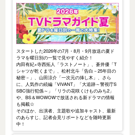
【2026年夏】TVドラマガイド
スタートした2026年の7月・8月・9月放送の夏ド
ラマを曜日別の一覧で見やすく紹介！
内田有紀×寺西拓人「ラストノート」、蒼井優「T
シャツが乾くまで」、松村北斗「告白－25年目の
秘密－」、山田涼介「一次元の挿し木」、さら
に、人気作の続編「VIVANT」「大追跡～警視庁S
SBC強行犯係～」「リラの花咲くけものみち2」
や、BS＆WOWOWで放送される新ドラマの情報
も掲載☆
そのほか、出演者、主題歌や追加キャスト、最新
のあらすじ、記者会見リポートなどを随時更新
中！