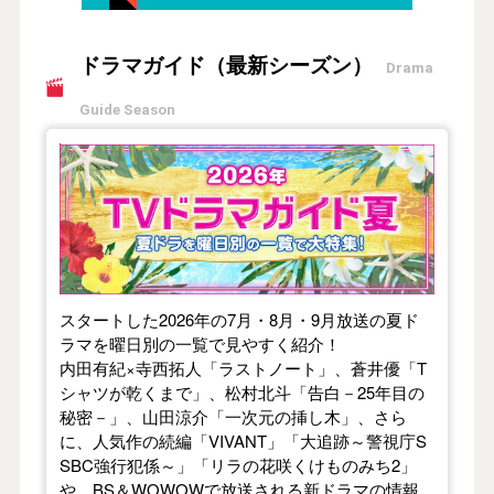
ドラマガイド（最新シーズン）
Drama
Guide Season
【2026年夏】TVドラマガイド
スタートした2026年の7月・8月・9月放送の夏ド
ラマを曜日別の一覧で見やすく紹介！
内田有紀×寺西拓人「ラストノート」、蒼井優「T
シャツが乾くまで」、松村北斗「告白－25年目の
秘密－」、山田涼介「一次元の挿し木」、さら
に、人気作の続編「VIVANT」「大追跡～警視庁S
SBC強行犯係～」「リラの花咲くけものみち2」
や、BS＆WOWOWで放送される新ドラマの情報