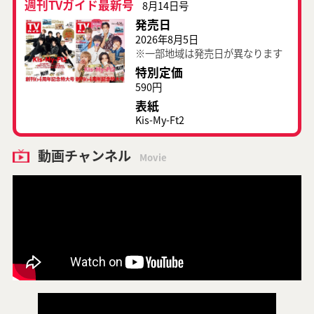
週刊TVガイド最新号
8月14日号
発売日
2026年8月5日
※一部地域は発売日が異なります
特別定価
590円
表紙
Kis-My-Ft2
動画チャンネル
Movie