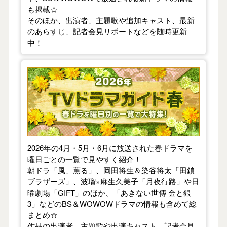
も掲載☆
そのほか、出演者、主題歌や追加キャスト、最新
のあらすじ、記者会見リポートなどを随時更新
中！
【2026年春】TVドラマガイド
2026年の4月・5月・6月に放送された春ドラマを
曜日ごとの一覧で見やすく紹介！
朝ドラ「風、薫る」、岡田将生＆染谷将太「田鎖
ブラザーズ」、波瑠×麻生久美子「月夜行路」や日
曜劇場「GIFT」のほか、「あきない世傳 金と銀
3」などのBS＆WOWOWドラマの情報も含めて総
まとめ☆
作品の出演者、主題歌や出演キャスト、記者会見