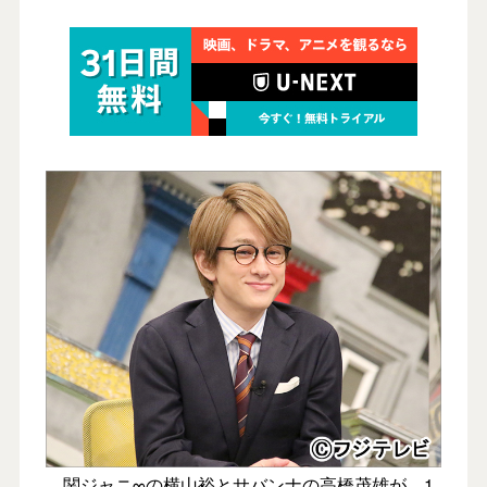
関ジャニ∞の横山裕とサバンナの高橋茂雄が、1