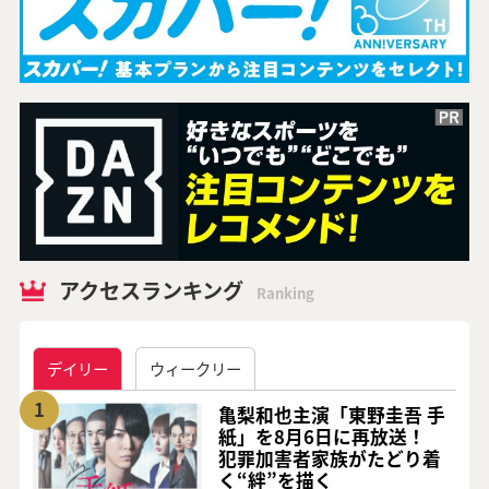
アクセスランキング
Ranking
デイリー
ウィークリー
1
亀梨和也主演「東野圭吾 手
紙」を8月6日に再放送！
犯罪加害者家族がたどり着
く“絆”を描く