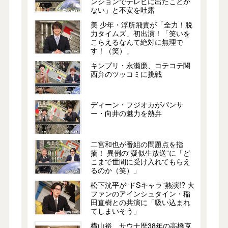
ンションでテレビに出たことが
ない」と不安を吐露
美 少年・浮所飛貴が「全力！脱
力タイムズ」初出演！「笑いを
こらえるなんて絶対に無理で
す！（笑）」
キンプリ・永瀬廉、コテコテ関
西弁のツッコミに挑戦
ディーン・フジオカがパンサ
ー・向井の魅力を熱弁
二宮和也が番組の問題点を指
摘！ 異例の“疑似生放送”に「ど
こまで世間に受け入れてもらえ
るのか（笑）」
松下洸平が“ドSキャラ”熱演!? 大
ファンのアインシュタイン・稲
田直樹との共演に「吸い込まれ
てしまいそう」
横山裕、サウナ歴38年の高橋克