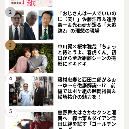
2
「おじさんは一人でいいの
に（笑）」佐藤浩市＆遠藤
憲一＆光石研が語る「大追
跡2」の理想の現場
3
中川翼×桜木雅哉「ちょっ
と待とうよ、春虎くん」初
日から至近距離シーンの撮
影にドキドキ
4
藤村忠寿と西田二郎がふぉ
～ゆ～を徹底解説…!? 前
編ではボケ組の越岡裕貴＆
松崎祐介の魅力を！
5
曽野舜太はさかなクンと湘
南へ 森七菜＆ダイアン津
田は絆を試す「ゴールデン