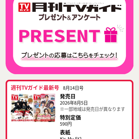
週刊TVガイド最新号
8月14日号
発売日
2026年8月5日
※一部地域は発売日が異なります
特別定価
590円
表紙
Kis-My-Ft2