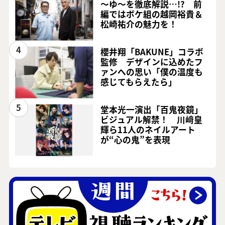
～ゆ～を徹底解説…!? 前
編ではボケ組の越岡裕貴＆
松崎祐介の魅力を！
4
櫻井翔「BAKUNE」コラボ
監修 デザインに込めたフ
ァンへの思い「僕の温度も
感じてもらえたら」
5
堂本光一演出「百鬼夜鏡」
ビジュアル解禁！ 川﨑皇
輝ら11人のネイルアート
が“心の鬼”を表現