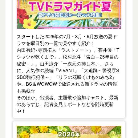
スタートした2026年の7月・8月・9月放送の夏ド
ラマを曜日別の一覧で見やすく紹介！
内田有紀×寺西拓人「ラストノート」、蒼井優「T
シャツが乾くまで」、松村北斗「告白－25年目の
秘密－」、山田涼介「一次元の挿し木」、さら
に、人気作の続編「VIVANT」「大追跡～警視庁S
SBC強行犯係～」「リラの花咲くけものみち2」
や、BS＆WOWOWで放送される新ドラマの情報
も掲載☆
そのほか、出演者、主題歌や追加キャスト、最新
のあらすじ、記者会見リポートなどを随時更新
中！
【2026年春】TVドラマガイド