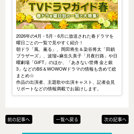
2026年の4月・5月・6月に放送された春ドラマを
曜日ごとの一覧で見やすく紹介！
朝ドラ「風、薫る」、岡田将生＆染谷将太「田鎖
ブラザーズ」、波瑠×麻生久美子「月夜行路」や日
曜劇場「GIFT」のほか、「あきない世傳 金と銀
3」などのBS＆WOWOWドラマの情報も含めて総
まとめ☆
作品の出演者、主題歌や出演キャスト、記者会見
リポートなどの情報満載でお届けします。
前の記事へ
一覧へ戻る
次の記事へ