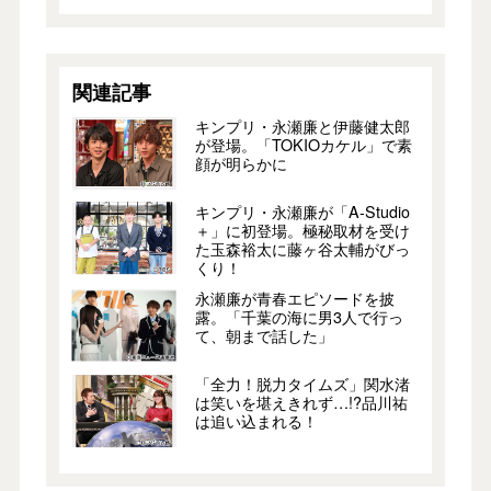
関連記事
キンプリ・永瀬廉と伊藤健太郎
が登場。「TOKIOカケル」で素
顔が明らかに
キンプリ・永瀬廉が「A-Studio
＋」に初登場。極秘取材を受け
た玉森裕太に藤ヶ谷太輔がびっ
くり！
永瀬廉が青春エピソードを披
露。「千葉の海に男3人で行っ
て、朝まで話した」
「全力！脱力タイムズ」関水渚
は笑いを堪えきれず…!?品川祐
は追い込まれる！