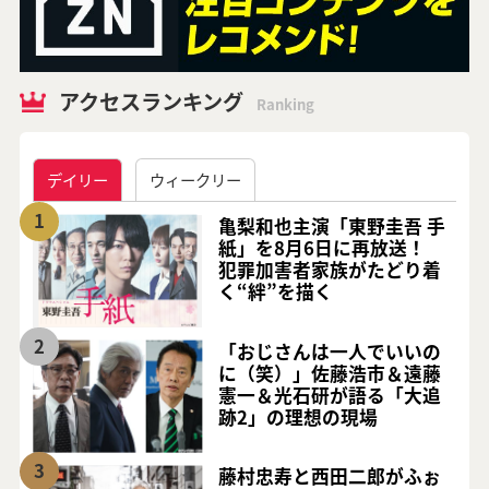
アクセスランキング
Ranking
デイリー
ウィークリー
1
亀梨和也主演「東野圭吾 手
紙」を8月6日に再放送！
犯罪加害者家族がたどり着
く“絆”を描く
2
「おじさんは一人でいいの
に（笑）」佐藤浩市＆遠藤
憲一＆光石研が語る「大追
跡2」の理想の現場
3
藤村忠寿と西田二郎がふぉ