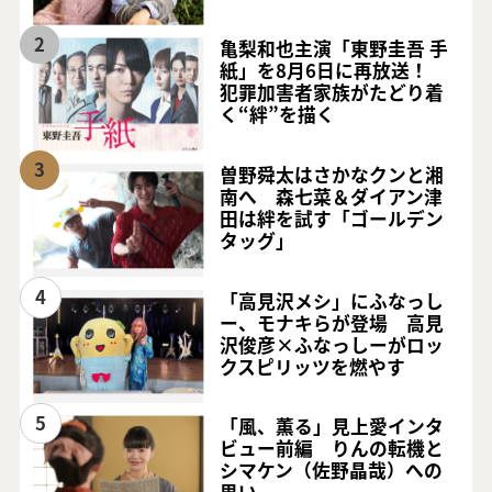
2
亀梨和也主演「東野圭吾 手
紙」を8月6日に再放送！
犯罪加害者家族がたどり着
く“絆”を描く
3
曽野舜太はさかなクンと湘
南へ 森七菜＆ダイアン津
田は絆を試す「ゴールデン
タッグ」
4
「高見沢メシ」にふなっし
ー、モナキらが登場 高見
沢俊彦×ふなっしーがロッ
クスピリッツを燃やす
5
「風、薫る」見上愛インタ
ビュー前編 りんの転機と
シマケン（佐野晶哉）への