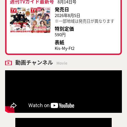
週刊TVガイド最新号
8月14日号
発売日
2026年8月5日
※一部地域は発売日が異なります
特別定価
590円
表紙
Kis-My-Ft2
動画チャンネル
Movie