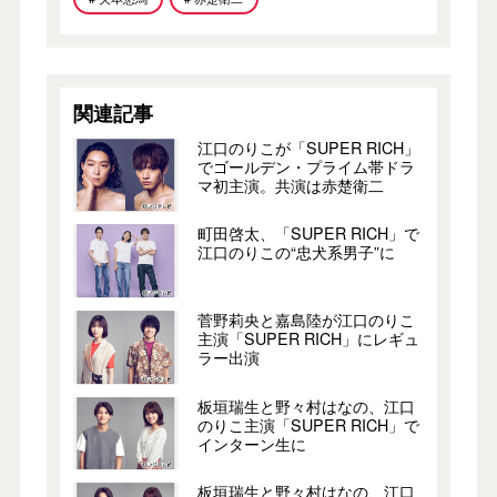
関連記事
江口のりこが「SUPER RICH」
でゴールデン・プライム帯ドラ
マ初主演。共演は赤楚衛二
町田啓太、「SUPER RICH」で
江口のりこの“忠犬系男子”に
菅野莉央と嘉島陸が江口のりこ
主演「SUPER RICH」にレギュ
ラー出演
板垣瑞生と野々村はなの、江口
のりこ主演「SUPER RICH」で
インターン生に
板垣瑞生と野々村はなの、江口