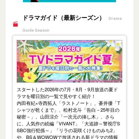
ドラマガイド（最新シーズン）
Drama
Guide Season
【2026年夏】TVドラマガイド
スタートした2026年の7月・8月・9月放送の夏ド
ラマを曜日別の一覧で見やすく紹介！
内田有紀×寺西拓人「ラストノート」、蒼井優「T
シャツが乾くまで」、松村北斗「告白－25年目の
秘密－」、山田涼介「一次元の挿し木」、さら
に、人気作の続編「VIVANT」「大追跡～警視庁S
SBC強行犯係～」「リラの花咲くけものみち2」
や、BS＆WOWOWで放送される新ドラマの情報