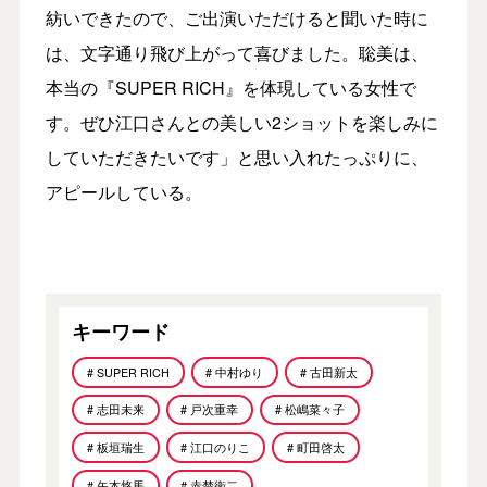
紡いできたので、ご出演いただけると聞いた時に
は、文字通り飛び上がって喜びました。聡美は、
本当の『SUPER RICH』を体現している女性で
す。ぜひ江口さんとの美しい2ショットを楽しみに
していただきたいです」と思い入れたっぷりに、
アピールしている。
キーワード
# SUPER RICH
# 中村ゆり
# 古田新太
# 志田未来
# 戸次重幸
# 松嶋菜々子
# 板垣瑞生
# 江口のりこ
# 町田啓太
# 矢本悠馬
# 赤楚衛二