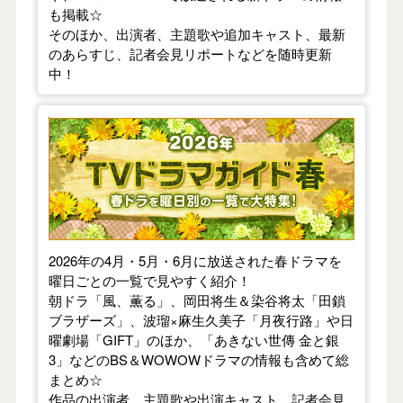
も掲載☆
そのほか、出演者、主題歌や追加キャスト、最新
のあらすじ、記者会見リポートなどを随時更新
中！
【2026年春】TVドラマガイド
2026年の4月・5月・6月に放送された春ドラマを
曜日ごとの一覧で見やすく紹介！
朝ドラ「風、薫る」、岡田将生＆染谷将太「田鎖
ブラザーズ」、波瑠×麻生久美子「月夜行路」や日
曜劇場「GIFT」のほか、「あきない世傳 金と銀
3」などのBS＆WOWOWドラマの情報も含めて総
まとめ☆
作品の出演者、主題歌や出演キャスト、記者会見