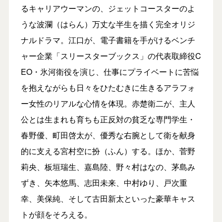
るキャリアウーマンの、ジェットコースターのよ
うな波瀾（はらん）万丈な半生を描く完全オリジ
ナルドラマ。江口が、電子書籍を手がけるベンチ
ャー企業「スリースターブックス」の代表取締役C
EO・氷河衛役を演じ、仕事にプライベートに苦悩
を抱えながらも日々をひたむきに生きるアラフォ
ー女性のリアルな心情を体現。赤楚衛二が、主人
公とは生まれも育ちも正反対の貧乏な専門学生・
春野優、町田啓太が、優秀な右腕として衛を献身
的に支える宮村空に扮（ふん）する。ほか、菅野
莉央、板垣瑞生、嘉島陸、野々村はなの、茅島み
ずき、矢本悠馬、志田未来、中村ゆり、戸次重
幸、美保純、そして古田新太といった豪華キャス
トが顔をそろえる。