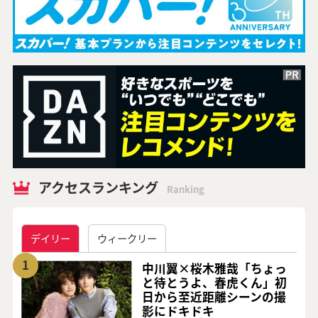
アクセスランキング
Ranking
デイリー
ウィークリー
1
中川翼×桜木雅哉「ちょっ
と待とうよ、春虎くん」初
日から至近距離シーンの撮
影にドキドキ