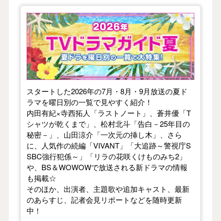
【2026年夏】TVドラマガイド
スタートした2026年の7月・8月・9月放送の夏ド
ラマを曜日別の一覧で見やすく紹介！
内田有紀×寺西拓人「ラストノート」、蒼井優「T
シャツが乾くまで」、松村北斗「告白－25年目の
秘密－」、山田涼介「一次元の挿し木」、さら
に、人気作の続編「VIVANT」「大追跡～警視庁S
SBC強行犯係～」「リラの花咲くけものみち2」
や、BS＆WOWOWで放送される新ドラマの情報
も掲載☆
そのほか、出演者、主題歌や追加キャスト、最新
のあらすじ、記者会見リポートなどを随時更新
中！