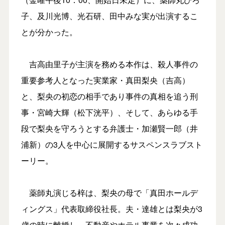
子、及川光博、光石研、田中みな実が出演するこ
とが分かった。
吉高由里子が主演を務める本作は、殺人事件の
重要参考人となった実業家・真田梨央（吉高）
と、梨央の初恋の相手であり事件の真相を追う刑
事・宮崎大輝（松下洸平）、そして、あらゆる手
段で梨央を守ろうとする弁護士・加瀬賢一郎（井
浦新）の3人を中心に展開するサスペンスラブスト
ーリー。
薬師丸演じる梓は、梨央の母で「真田ホールデ
ィングス」代表取締役社長。夫・達雄とは梨央が3
歳の時に離婚し、不動産やホテル事業を次々成功