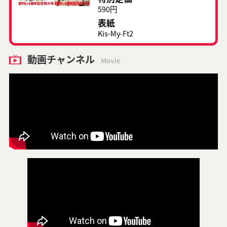
590円
表紙
Kis-My-Ft2
動画チャンネル
Movie