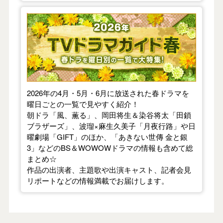
【2026年春】TVドラマガイド
2026年の4月・5月・6月に放送された春ドラマを
曜日ごとの一覧で見やすく紹介！
朝ドラ「風、薫る」、岡田将生＆染谷将太「田鎖
ブラザーズ」、波瑠×麻生久美子「月夜行路」や日
曜劇場「GIFT」のほか、「あきない世傳 金と銀
3」などのBS＆WOWOWドラマの情報も含めて総
まとめ☆
作品の出演者、主題歌や出演キャスト、記者会見
リポートなどの情報満載でお届けします。