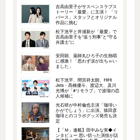
吉高由里子がサスペンスラブス
トーリー「最愛」に主演！ 「リ
バース」スタッフとオリジナル
作品に挑む
松下洸平と井浦新が「最愛」で
吉高由里子を“追う刑事”と“守る
弁護士”に
安田顕、薬師丸ひろ子の生熱唱
に感激！「思わず涙が出ちゃい
ました」
松下洸平、間宮祥太朗、HiHi
Jets・髙橋優斗、渡辺大、及川
光博が「#リモラブ」で波瑠の恋
人候補に
光石研が中村倫也主演「珈琲い
かがでしょう」に出演。猿田彦
珈琲とのコラボグッズ発売も決
定
【「Ｍ」連載】田中みな実◆イ
ンタビュー 思い切った演技が話