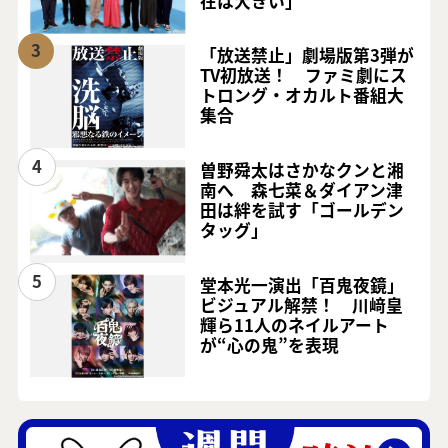
在は大きい」
3
「放送禁止」劇場版第3弾が
TV初放送！ ファミ劇にス
トロング・オカルト番組大
集合
4
曽野舜太はさかなクンと湘
南へ 森七菜＆ダイアン津
田は絆を試す「ゴールデン
タッグ」
5
堂本光一演出「百鬼夜鏡」
ビジュアル解禁！ 川﨑皇
輝ら11人のネイルアート
が“心の鬼”を表現