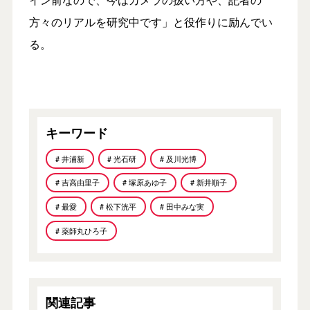
方々のリアルを研究中です」と役作りに励んでい
る。
キーワード
# 井浦新
# 光石研
# 及川光博
# 吉高由里子
# 塚原あゆ子
# 新井順子
# 最愛
# 松下洸平
# 田中みな実
# 薬師丸ひろ子
関連記事