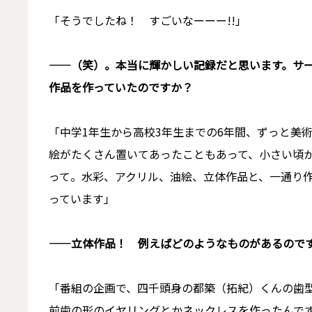
「そうでしたね！ すごいなーーー!!」
――（笑）。本当に輝かしい記録だと思います。サ
作品を作っていたのですか？
「中学1年生から高校3年生までの6年間、ずっと美
絵がたくさん置いてあったこともあって、小さい頃
って。水彩、アクリル、油絵、立体作品と、一通り
っています」
――立体作品！ 例えばどのようなものがあるので
「番組の企画で、四千頭身の都築（拓紀）くんの歯
前歯の形のイヤリングとかネックレスを作ったんで