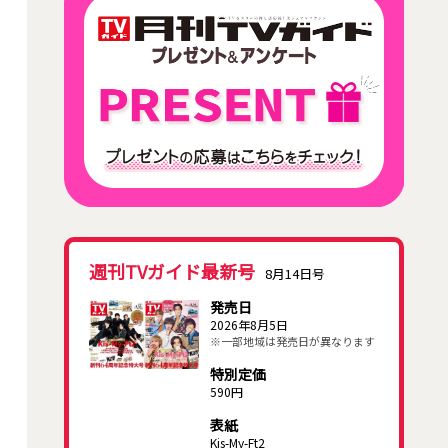
週刊TVガイド最新号
8月14日号
発売日
2026年8月5日
※一部地域は発売日が異なります
特別定価
590円
表紙
Kis-My-Ft2