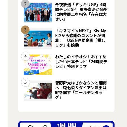
2
今夜放送「ドッキリGP」4時
間テレビSP 東野幸治がMVP
に向井康二を指名「存在は大
きい」
3
「キスマイ×NEXT」Kis-My-
Ft2から感謝のコメントが到
着！ USEN連動企画「推し
リク」も始動
4
わたしのイチオシ！おすすめ
したい日本テレビ「24時間テ
レビ」特別ドラマ
5
曽野舜太はさかなクンと湘南
へ 森七菜＆ダイアン津田は
絆を試す「ゴールデンタッ
グ」