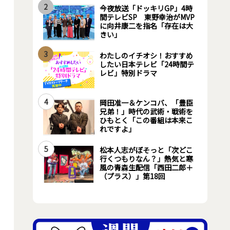
2
今夜放送「ドッキリGP」4時
間テレビSP 東野幸治がMVP
に向井康二を指名「存在は大
きい」
3
わたしのイチオシ！おすすめ
したい日本テレビ「24時間テ
レビ」特別ドラマ
4
岡田准一＆ケンコバ、「豊臣
兄弟！」時代の武術・戦術を
ひもとく「この番組は本来こ
れですよ」
5
松本人志がぼそっと「次どこ
行くつもりなん？」熱気と寒
風の青森生配信「西田二郎＋
（プラス）」第18回