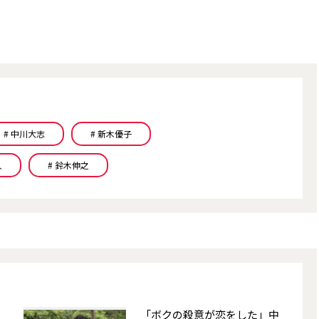
# 中川大志
# 新木優子
人
# 鈴木伸之
「ボクの殺意が恋をした」中