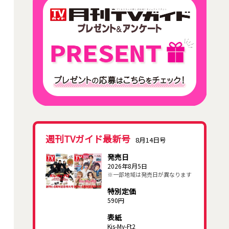
週刊TVガイド最新号
8月14日号
発売日
2026年8月5日
※一部地域は発売日が異なります
特別定価
590円
表紙
Kis-My-Ft2