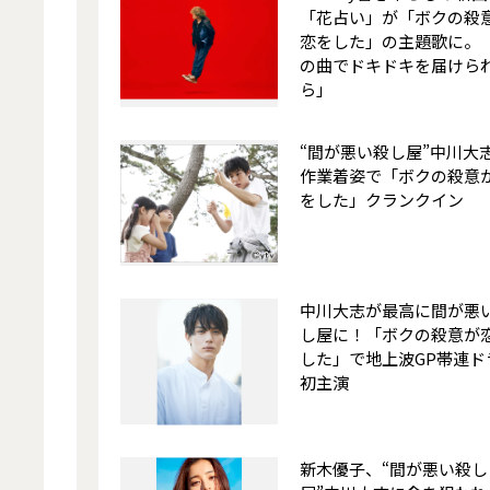
「花占い」が「ボクの殺
恋をした」の主題歌に。
の曲でドキドキを届けら
ら」
“間が悪い殺し屋”中川大
作業着姿で「ボクの殺意
をした」クランクイン
中川大志が最高に間が悪
し屋に！「ボクの殺意が
した」で地上波GP帯連ド
初主演
新木優子、“間が悪い殺し