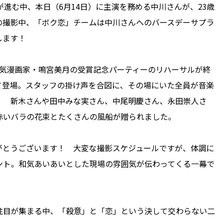
進む中、本日（6月14日）に主演を務める中川さんが、23歳
の撮影中、「ボク恋」チームは中川さんへのバースデーサプラ
します！
気漫画家・鳴宮美月の受賞記念パーティーのリハーサルが終
て登場。スタッフの掛け声を合図に、その場にいた全員が音楽
！ 新木さんや田中みな実さん、中尾明慶さん、永田崇人さ
赤いバラの花束とたくさんの風船が贈られました。
とうございます！ 大変な撮影スケジュールですが、体調に
ント。和気あいあいとした現場の雰囲気が伝わってくる一幕で
目が集まる中、「殺意」と「恋」という決して交わらない二