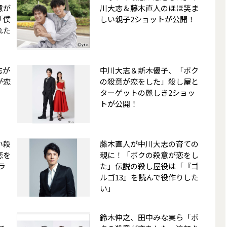
意が
川大志＆藤木直人のほほ笑ま
「僕
しい親子2ショットが公開！
れた
志が
中川大志＆新木優子、「ボク
が恋
の殺意が恋をした」殺し屋と
ターゲットの麗しき2ショッ
トが公開！
い殺
藤木直人が中川大志の育ての
恋を
親に！「ボクの殺意が恋をし
ラ
た」伝説の殺し屋役は「『ゴ
ルゴ13』を読んで役作りした
い」
鈴木伸之、田中みな実ら「ボ