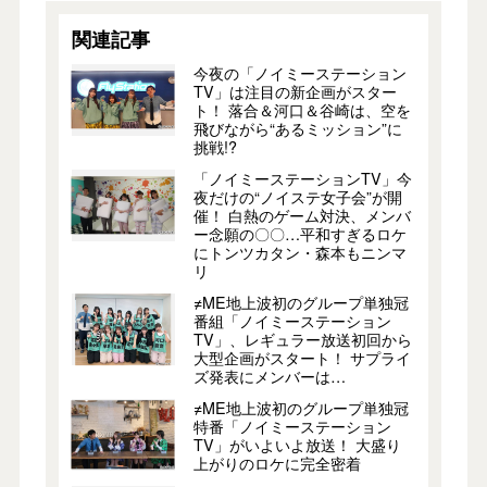
関連記事
今夜の「ノイミーステーション
TV」は注目の新企画がスター
ト！ 落合＆河口＆谷崎は、空を
飛びながら“あるミッション”に
挑戦!?
「ノイミーステーションTV」今
夜だけの“ノイステ女子会”が開
催！ 白熱のゲーム対決、メンバ
ー念願の〇〇…平和すぎるロケ
にトンツカタン・森本もニンマ
リ
≠ME地上波初のグループ単独冠
番組「ノイミーステーション
TV」、レギュラー放送初回から
大型企画がスタート！ サプライ
ズ発表にメンバーは…
≠ME地上波初のグループ単独冠
特番「ノイミーステーション
TV」がいよいよ放送！ 大盛り
上がりのロケに完全密着