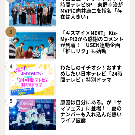
時間テレビSP 東野幸治が
MVPに向井康二を指名「存
在は大きい」
3
「キスマイ×NEXT」Kis-
My-Ft2から感謝のコメント
が到着！ USEN連動企画
「推しリク」も始動
4
わたしのイチオシ！おすす
めしたい日本テレビ「24時
間テレビ」特別ドラマ
5
原因は自分にある。が「サ
マフェス」に登場！ 夏の
ナンバーも入れ込んだ熱い
ライブ披露