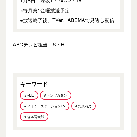
1月5日 深夜1：34～2：18
※毎月第1金曜放送予定
※放送終了後、TVer、ABEMAで見逃し配信
ABCテレビ担当 S・H
キーワード
# ≠ME
# トンツカタン
# ノイミーステーションTV
# 指原莉乃
# 森本晋太郎