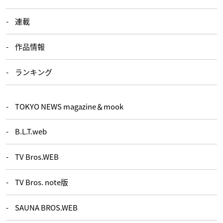
連載
作品情報
ランキング
TOKYO NEWS magazine＆mook
B.L.T.web
TV Bros.WEB
TV Bros. note版
SAUNA BROS.WEB