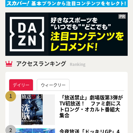
アクセスランキング
Ranking
デイリー
ウィークリー
1
「放送禁止」劇場版第3弾が
TV初放送！ ファミ劇にス
トロング・オカルト番組大
集合
2
今夜放送「ドッキリGP」4