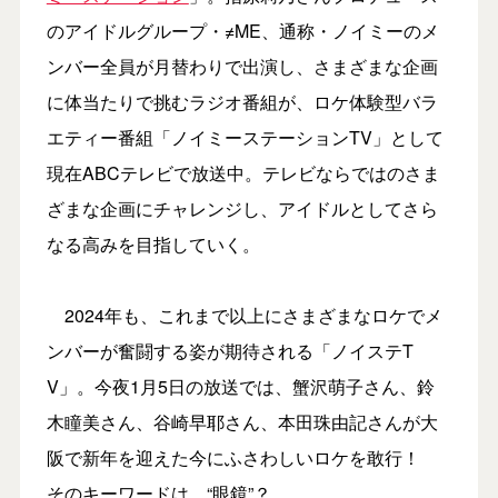
のアイドルグループ・≠ME、通称・ノイミーのメ
ンバー全員が月替わりで出演し、さまざまな企画
に体当たりで挑むラジオ番組が、ロケ体験型バラ
エティー番組「ノイミーステーションTV」として
現在ABCテレビで放送中。テレビならではのさま
ざまな企画にチャレンジし、アイドルとしてさら
なる高みを目指していく。
2024年も、これまで以上にさまざまなロケでメ
ンバーが奮闘する姿が期待される「ノイステT
V」。今夜1月5日の放送では、蟹沢萌子さん、鈴
木瞳美さん、谷崎早耶さん、本田珠由記さんが大
阪で新年を迎えた今にふさわしいロケを敢行！
そのキーワードは…“眼鏡”？