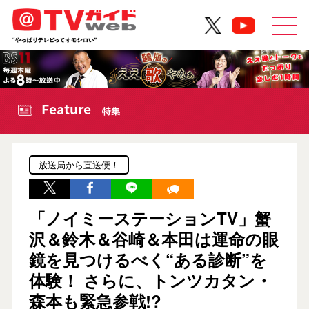
Feature
特集
放送局から直送便！
「ノイミーステーションTV」蟹
沢＆鈴木＆谷崎＆本田は運命の眼
鏡を見つけるべく“ある診断”を
体験！ さらに、トンツカタン・
森本も緊急参戦!?