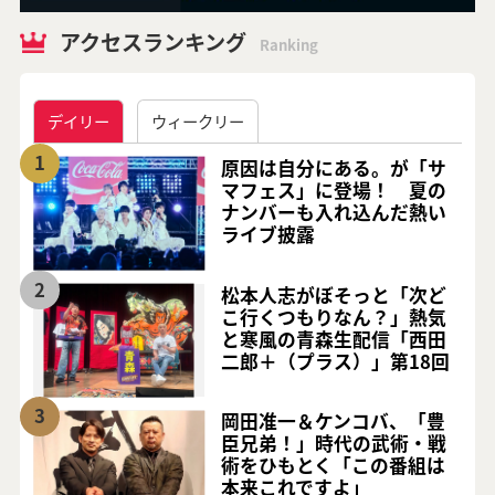
アクセスランキング
Ranking
デイリー
ウィークリー
1
原因は自分にある。が「サ
マフェス」に登場！ 夏の
ナンバーも入れ込んだ熱い
ライブ披露
2
松本人志がぼそっと「次ど
こ行くつもりなん？」熱気
と寒風の青森生配信「西田
二郎＋（プラス）」第18回
3
岡田准一＆ケンコバ、「豊
臣兄弟！」時代の武術・戦
術をひもとく「この番組は
本来これですよ」