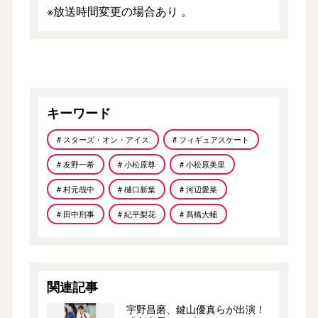
※放送時間変更の場合あり 。
キーワード
# スターズ・オン・アイス
# フィギュアスケート
# 友野一希
# 小松原尊
# 小松原美里
# 村元哉中
# 樋口新葉
# 河辺愛菜
# 田中刑事
# 紀平梨花
# 髙橋大輔
関連記事
宇野昌磨、鍵山優真らが出演！