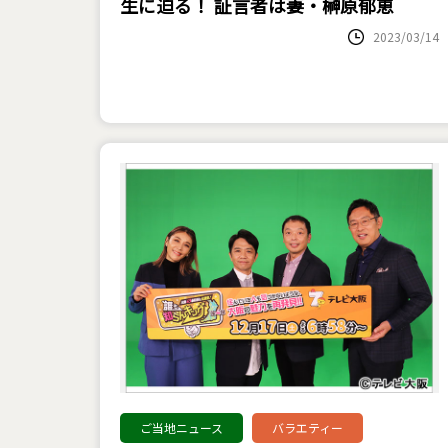
生に迫る！ 証言者は妻・榊原郁恵
2023/03/14
ご当地ニュース
バラエティー