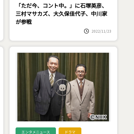
「ただ今、コント中。」に石塚英彦、
三村マサカズ、大久保佳代子、中川家
が参戦
2022/11/23
エンタメニュース
ドラマ