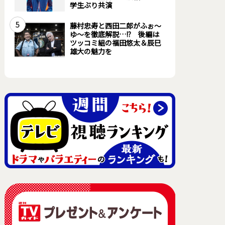
学生ぶり共演
5
藤村忠寿と西田二郎がふぉ～
ゆ～を徹底解説…!? 後編は
ツッコミ組の福田悠太＆辰巳
雄大の魅力を