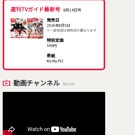
週刊TVガイド最新号
8月14日号
発売日
2026年8月5日
※一部地域は発売日が異なります
特別定価
590円
表紙
Kis-My-Ft2
動画チャンネル
Movie