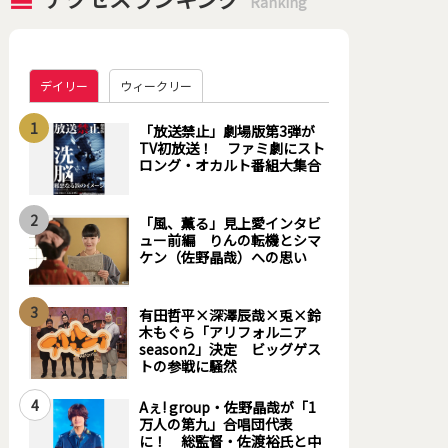
Ranking
デイリー
ウィークリー
1
「放送禁止」劇場版第3弾が
TV初放送！ ファミ劇にスト
ロング・オカルト番組大集合
2
「風、薫る」見上愛インタビ
ュー前編 りんの転機とシマ
ケン（佐野晶哉）への思い
3
有田哲平×深澤辰哉×兎×鈴
木もぐら「アリフォルニア
season2」決定 ビッグゲス
トの参戦に騒然
4
Aぇ! group・佐野晶哉が「1
万人の第九」合唱団代表
に！ 総監督・佐渡裕氏と中