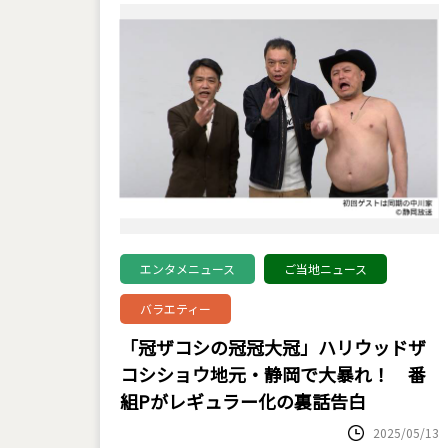
エンタメニュース
ご当地ニュース
バラエティー
「冠ザコシの冠冠大冠」ハリウッドザ
コシショウ地元・静岡で大暴れ！ 番
組Pがレギュラー化の裏話告白
2025/05/13