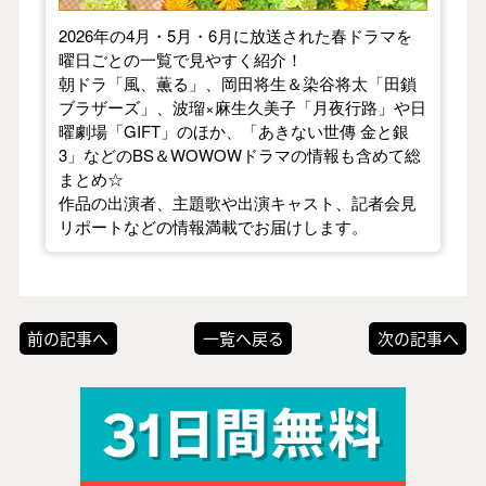
2026年の4月・5月・6月に放送された春ドラマを
曜日ごとの一覧で見やすく紹介！
朝ドラ「風、薫る」、岡田将生＆染谷将太「田鎖
ブラザーズ」、波瑠×麻生久美子「月夜行路」や日
曜劇場「GIFT」のほか、「あきない世傳 金と銀
3」などのBS＆WOWOWドラマの情報も含めて総
まとめ☆
作品の出演者、主題歌や出演キャスト、記者会見
リポートなどの情報満載でお届けします。
前の記事へ
一覧へ戻る
次の記事へ