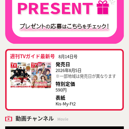
週刊TVガイド最新号
8月14日号
発売日
2026年8月5日
※一部地域は発売日が異なります
特別定価
590円
表紙
Kis-My-Ft2
動画チャンネル
Movie