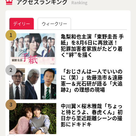
アクセスランキング
Ranking
デイリー
ウィークリー
1
亀梨和也主演「東野圭吾 手
紙」を8月6日に再放送！
犯罪加害者家族がたどり着
く“絆”を描く
2
「おじさんは一人でいいの
に（笑）」佐藤浩市＆遠藤
憲一＆光石研が語る「大追
跡2」の理想の現場
3
中川翼×桜木雅哉「ちょっ
と待とうよ、春虎くん」初
日から至近距離シーンの撮
影にドキドキ