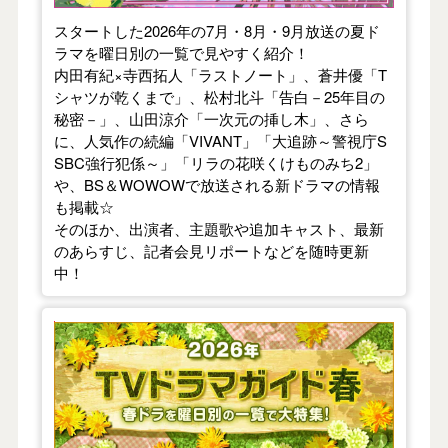
スタートした2026年の7月・8月・9月放送の夏ド
ラマを曜日別の一覧で見やすく紹介！
内田有紀×寺西拓人「ラストノート」、蒼井優「T
シャツが乾くまで」、松村北斗「告白－25年目の
秘密－」、山田涼介「一次元の挿し木」、さら
に、人気作の続編「VIVANT」「大追跡～警視庁S
SBC強行犯係～」「リラの花咲くけものみち2」
や、BS＆WOWOWで放送される新ドラマの情報
も掲載☆
そのほか、出演者、主題歌や追加キャスト、最新
のあらすじ、記者会見リポートなどを随時更新
中！
【2026年春】TVドラマガイド