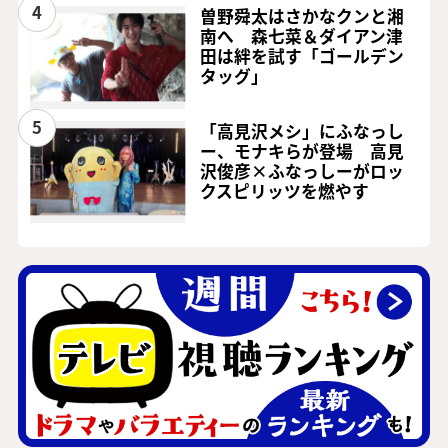
4
曽野舜太はさかなクンと湘
南へ 森七菜＆ダイアン津
田は絆を試す「ゴールデン
タッグ」
5
「高見沢メシ」にふなっし
ー、モナキらが登場 高見
沢俊彦×ふなっしーがロッ
クスピリッツを燃やす