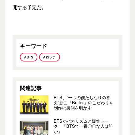
開する予定だ。
キーワード
# BTS
# ロッテ
関連記事
BTS、“一つの僕たちなりの答
え”新曲「Butter」のこだわりや
制作の裏側を明かす
BTSがバカリズムと爆笑トー
ク！「BTSで一番〇〇な人は誰
か」