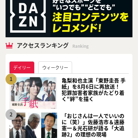
アクセスランキング
Ranking
デイリー
ウィークリー
1
亀梨和也主演「東野圭吾 手
紙」を8月6日に再放送！
犯罪加害者家族がたどり着
く“絆”を描く
2
「おじさんは一人でいいの
に（笑）」佐藤浩市＆遠藤
憲一＆光石研が語る「大追
跡2」の理想の現場