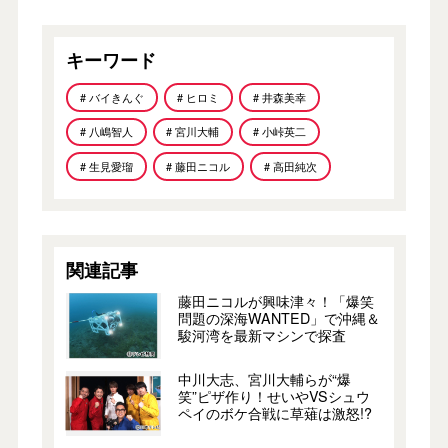
キーワード
# バイきんぐ
# ヒロミ
# 井森美幸
# 八嶋智人
# 宮川大輔
# 小峠英二
# 生見愛瑠
# 藤田ニコル
# 高田純次
関連記事
藤田ニコルが興味津々！「爆笑
問題の深海WANTED」で沖縄＆
駿河湾を最新マシンで探査
中川大志、宮川大輔らが“爆
笑”ピザ作り！せいやVSシュウ
ペイのボケ合戦に草薙は激怒!?