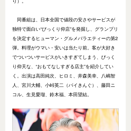
り）。
同番組は、日本全国で値段の安さやサービスが
独特で面白い“びっくり仰店”を発掘し、グランプリ
を決定するヒューマン・グルメバラエティーの第2
弾。料理がウマい・安いは当たり前。客が大好き
でついついサービスがいきすぎてしまう、びっく
り仰天な、“おもてなしすぎる店主”を紹介してい
く。出演は高田純次、ヒロミ、井森美幸、八嶋智
人、宮川大輔、小峠英二（バイきんぐ）、藤田ニ
コル、生見愛瑠、鈴木福、本田望結。