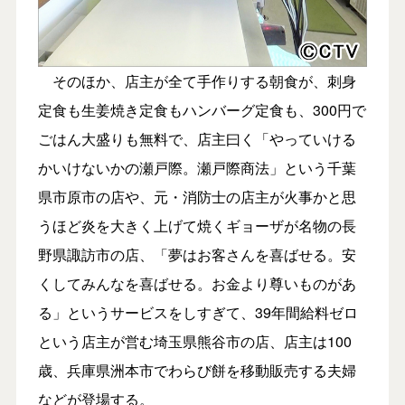
そのほか、店主が全て手作りする朝食が、刺身
定食も生姜焼き定食もハンバーグ定食も、300円で
ごはん大盛りも無料で、店主曰く「やっていける
かいけないかの瀬戸際。瀬戸際商法」という千葉
県市原市の店や、元・消防士の店主が火事かと思
うほど炎を大きく上げて焼くギョーザが名物の長
野県諏訪市の店、「夢はお客さんを喜ばせる。安
くしてみんなを喜ばせる。お金より尊いものがあ
る」というサービスをしすぎて、39年間給料ゼロ
という店主が営む埼玉県熊谷市の店、店主は100
歳、兵庫県洲本市でわらび餅を移動販売する夫婦
などが登場する。