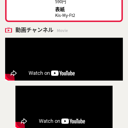
590円
表紙
Kis-My-Ft2
動画チャンネル
Movie