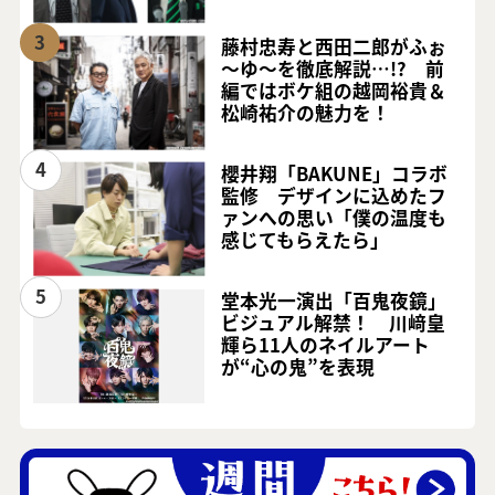
3
藤村忠寿と西田二郎がふぉ
～ゆ～を徹底解説…!? 前
編ではボケ組の越岡裕貴＆
松崎祐介の魅力を！
4
櫻井翔「BAKUNE」コラボ
監修 デザインに込めたフ
ァンへの思い「僕の温度も
感じてもらえたら」
5
堂本光一演出「百鬼夜鏡」
ビジュアル解禁！ 川﨑皇
輝ら11人のネイルアート
が“心の鬼”を表現