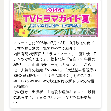
【2026年夏】TVドラマガイド
スタートした2026年の7月・8月・9月放送の夏ド
ラマを曜日別の一覧で見やすく紹介！
内田有紀×寺西拓人「ラストノート」、蒼井優「T
シャツが乾くまで」、松村北斗「告白－25年目の
秘密－」、山田涼介「一次元の挿し木」、さら
に、人気作の続編「VIVANT」「大追跡～警視庁S
SBC強行犯係～」「リラの花咲くけものみち2」
や、BS＆WOWOWで放送される新ドラマの情報
も掲載☆
そのほか、出演者、主題歌や追加キャスト、最新
のあらすじ、記者会見リポートなどを随時更新
中！