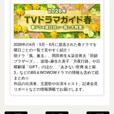
【2026年春】TVドラマガイド
2026年の4月・5月・6月に放送された春ドラマを
曜日ごとの一覧で見やすく紹介！
朝ドラ「風、薫る」、岡田将生＆染谷将太「田鎖
ブラザーズ」、波瑠×麻生久美子「月夜行路」や日
曜劇場「GIFT」のほか、「あきない世傳 金と銀
3」などのBS＆WOWOWドラマの情報も含めて総
まとめ☆
作品の出演者、主題歌や出演キャスト、記者会見
リポートなどの情報満載でお届けします。