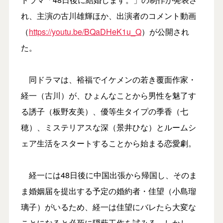
れ、主演の古川雄輝ほか、出演者のコメント動画
（
https://youtu.be/BQaDHeK1u_Q
）が公開され
た。
同ドラマは、裕福でイケメンの若き覆面作家・
経一（古川）が、ひょんなことから男性を魅了す
る誘子（板野友美）、優等生タイプの季香（七
穂）、ミステリアスな深（景井ひな）とルームシ
ェア生活をスタートすることから始まる恋愛劇。
経一には48日後に中国出張から帰国し、そのま
ま婚姻届を提出する予定の婚約者・佳望（小島瑠
璃子）がいるため、経一は佳望にバレたら大変な
ことになると必死に隠蔽工作を試みる。しかし、