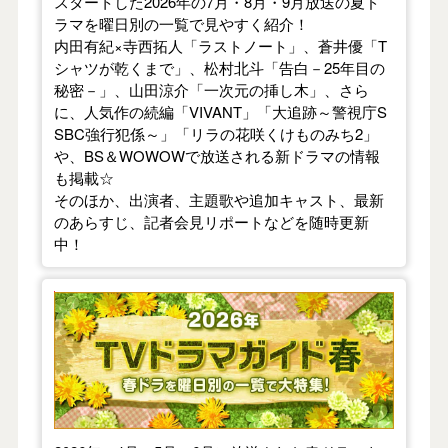
スタートした2026年の7月・8月・9月放送の夏ド
ラマを曜日別の一覧で見やすく紹介！
内田有紀×寺西拓人「ラストノート」、蒼井優「T
シャツが乾くまで」、松村北斗「告白－25年目の
秘密－」、山田涼介「一次元の挿し木」、さら
に、人気作の続編「VIVANT」「大追跡～警視庁S
SBC強行犯係～」「リラの花咲くけものみち2」
や、BS＆WOWOWで放送される新ドラマの情報
も掲載☆
そのほか、出演者、主題歌や追加キャスト、最新
のあらすじ、記者会見リポートなどを随時更新
中！
【2026年春】TVドラマガイド