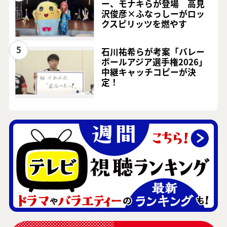
ー、モナキらが登場 高見
沢俊彦×ふなっしーがロッ
クスピリッツを燃やす
5
石川祐希らが考案「バレー
ボールアジア選手権2026」
中継キャッチコピーが決
定！