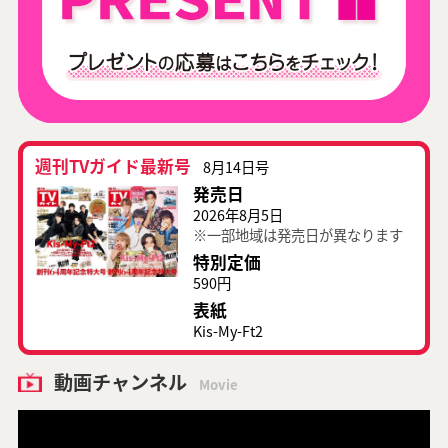
週刊TVガイド最新号
8月14日号
発売日
2026年8月5日
※一部地域は発売日が異なります
特別定価
590円
表紙
Kis-My-Ft2
動画チャンネル
Movie