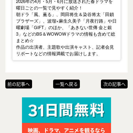
2026年の4月・5月・6月に放送された春ドラマを
曜日ごとの一覧で見やすく紹介！
朝ドラ「風、薫る」、岡田将生＆染谷将太「田鎖
ブラザーズ」、波瑠×麻生久美子「月夜行路」や日
曜劇場「GIFT」のほか、「あきない世傳 金と銀
3」などのBS＆WOWOWドラマの情報も含めて総
まとめ☆
作品の出演者、主題歌や出演キャスト、記者会見
リポートなどの情報満載でお届けします。
前の記事へ
一覧へ戻る
次の記事へ