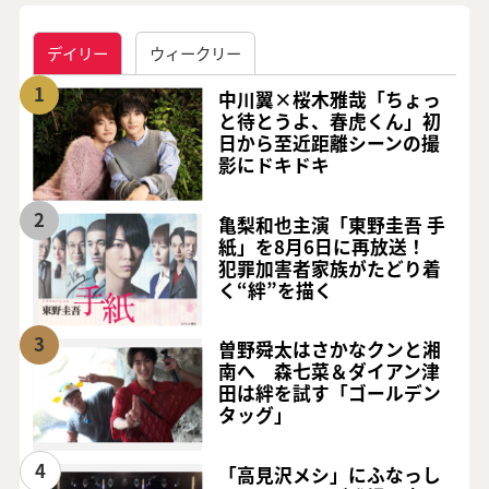
デイリー
ウィークリー
1
中川翼×桜木雅哉「ちょっ
と待とうよ、春虎くん」初
日から至近距離シーンの撮
影にドキドキ
2
亀梨和也主演「東野圭吾 手
紙」を8月6日に再放送！
犯罪加害者家族がたどり着
く“絆”を描く
3
曽野舜太はさかなクンと湘
南へ 森七菜＆ダイアン津
田は絆を試す「ゴールデン
タッグ」
4
「高見沢メシ」にふなっし