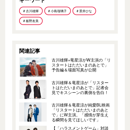
# 古川雄輝
# 小島瑠璃子
# 景井ひな
# 板野友美
関連記事
古川雄輝×竜星涼がW主演の「リ
スタートはただいまのあとで」
予告編＆場面写真が公開
古川雄輝＆竜星涼が「リスター
トはただいまのあとで」記者会
見でキスシーンの裏側を告白！
古川雄輝＆竜星涼が純愛BL映画
「リスタートはただいまのあと
で」にW主演。「感情が芽生え
る瞬間を見てほしいです」
【「ハラスメントゲーム」対談