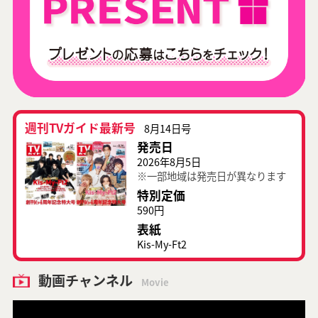
週刊TVガイド最新号
8月14日号
発売日
2026年8月5日
※一部地域は発売日が異なります
特別定価
590円
表紙
Kis-My-Ft2
動画チャンネル
Movie