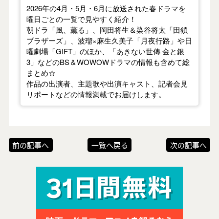
2026年の4月・5月・6月に放送された春ドラマを
曜日ごとの一覧で見やすく紹介！
朝ドラ「風、薫る」、岡田将生＆染谷将太「田鎖
ブラザーズ」、波瑠×麻生久美子「月夜行路」や日
曜劇場「GIFT」のほか、「あきない世傳 金と銀
3」などのBS＆WOWOWドラマの情報も含めて総
まとめ☆
作品の出演者、主題歌や出演キャスト、記者会見
リポートなどの情報満載でお届けします。
前の記事へ
一覧へ戻る
次の記事へ