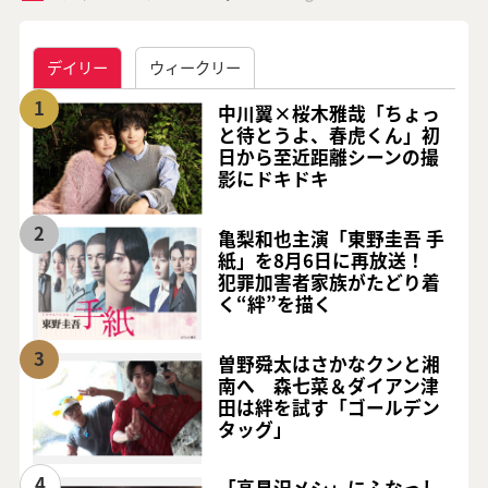
デイリー
ウィークリー
1
中川翼×桜木雅哉「ちょっ
と待とうよ、春虎くん」初
日から至近距離シーンの撮
影にドキドキ
2
亀梨和也主演「東野圭吾 手
紙」を8月6日に再放送！
犯罪加害者家族がたどり着
く“絆”を描く
3
曽野舜太はさかなクンと湘
南へ 森七菜＆ダイアン津
田は絆を試す「ゴールデン
タッグ」
4