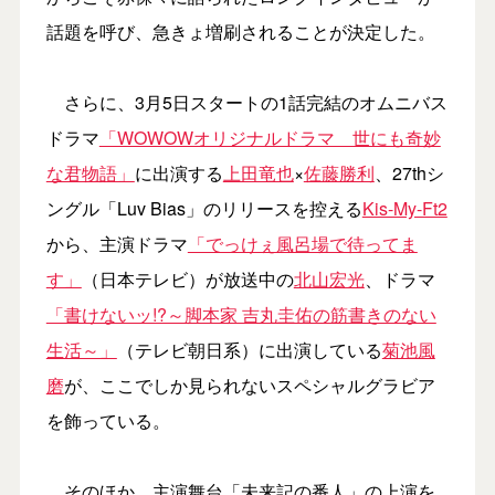
話題を呼び、急きょ増刷されることが決定した。
さらに、3月5日スタートの1話完結のオムニバス
ドラマ
「WOWOWオリジナルドラマ 世にも奇妙
な君物語」
に出演する
上田竜也
×
佐藤勝利
、27thシ
ングル「Luv Bias」のリリースを控える
Kis-My-Ft2
から、主演ドラマ
「でっけぇ風呂場で待ってま
す」
（日本テレビ）が放送中の
北山宏光
、ドラマ
「書けないッ!?～脚本家 吉丸圭佑の筋書きのない
生活～」
（テレビ朝日系）に出演している
菊池風
磨
が、ここでしか見られないスペシャルグラビア
を飾っている。
そのほか、主演舞台「未来記の番人」の上演を