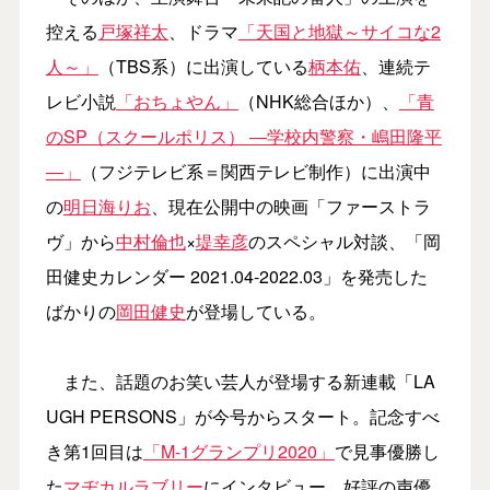
控える
戸塚祥太
、ドラマ
「天国と地獄～サイコな2
人～」
（TBS系）に出演している
柄本佑
、連続テ
レビ小説
「おちょやん」
（NHK総合ほか）、
「青
のSP（スクールポリス） ―学校内警察・嶋田隆平
―」
（フジテレビ系＝関西テレビ制作）に出演中
の
明日海りお
、現在公開中の映画「ファーストラ
ヴ」から
中村倫也
×
堤幸彦
のスペシャル対談、「岡
田健史カレンダー 2021.04‐2022.03」を発売した
ばかりの
岡田健史
が登場している。
また、話題のお笑い芸人が登場する新連載「LA
UGH PERSONS」が今号からスタート。記念すべ
き第1回目は
「M-1グランプリ2020」
で見事優勝し
た
マヂカルラブリー
にインタビュー。好評の声優