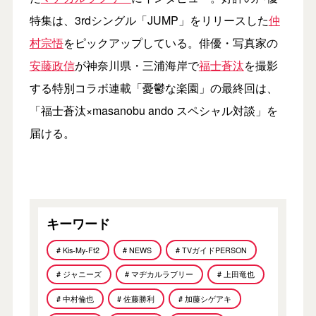
特集は、3rdシングル「JUMP」をリリースした
仲
村宗悟
をピックアップしている。俳優・写真家の
安藤政信
が神奈川県・三浦海岸で
福士蒼汰
を撮影
する特別コラボ連載「憂鬱な楽園」の最終回は、
「福士蒼汰×masanobu ando スペシャル対談」を
届ける。
キーワード
# Kis-My-Ft2
# NEWS
# TVガイドPERSON
# ジャニーズ
# マヂカルラブリー
# 上田竜也
# 中村倫也
# 佐藤勝利
# 加藤シゲアキ