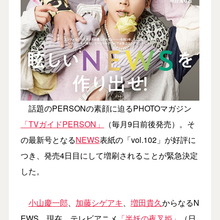
話題のPERSONの素顔に迫るPHOTOマガジン
「TVガイドPERSON」
（毎月9日前後発売）。そ
の最新号となる
NEWS
表紙の「vol.102」が好評に
つき、発売4日目にして増刷されることが緊急決定
した。
小山慶一郎
、
加藤シゲアキ
、
増田貴久
からなるN
EWS。現在、テレビアニメ
「半妖の夜叉姫」
（日