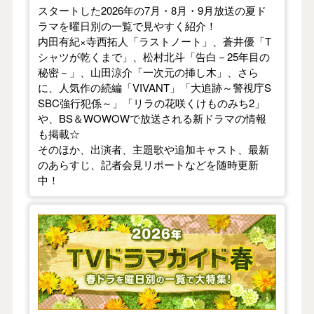
スタートした2026年の7月・8月・9月放送の夏ド
ラマを曜日別の一覧で見やすく紹介！
内田有紀×寺西拓人「ラストノート」、蒼井優「T
シャツが乾くまで」、松村北斗「告白－25年目の
秘密－」、山田涼介「一次元の挿し木」、さら
に、人気作の続編「VIVANT」「大追跡～警視庁S
SBC強行犯係～」「リラの花咲くけものみち2」
や、BS＆WOWOWで放送される新ドラマの情報
も掲載☆
そのほか、出演者、主題歌や追加キャスト、最新
のあらすじ、記者会見リポートなどを随時更新
中！
【2026年春】TVドラマガイド