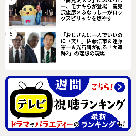
「高見沢メシ」にふなっし
ー、モナキらが登場 高見
沢俊彦×ふなっしーがロッ
クスピリッツを燃やす
5
「おじさんは一人でいいの
に（笑）」佐藤浩市＆遠藤
憲一＆光石研が語る「大追
跡2」の理想の現場