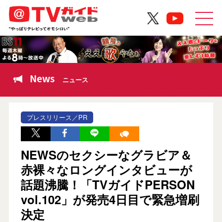
News
ニュース
プレスリリース／PR
NEWSのセクシーなグラビア＆
赤裸々なロングインタビューが
話題沸騰！「TVガイドPERSON
vol.102」が発売4日目で緊急増刷
決定