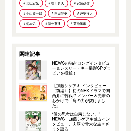
# 北山宏光
# 増田貴久
# 安藤政信
# 小山慶一郎
# 岡田健史
# 戸塚祥太
# 柄本佑
# 福士蒼汰
# 菊池風磨
関連記事
NEWSの独占ロングインタビュ
ー＆レスリー・キー撮影SPグラ
ビアを掲載！
【加藤シゲアキ インタビュー
〈前編〉】初のNHKドラマで関
西弁に苦戦!? メンバー＆先輩の
おかげで「肩の力が抜けまし
た」
“僕の思考は自粛しない。”
NEWS・加藤シゲアキ独占イン
タビュー、肉厚で骨太な生きざ
まを語る