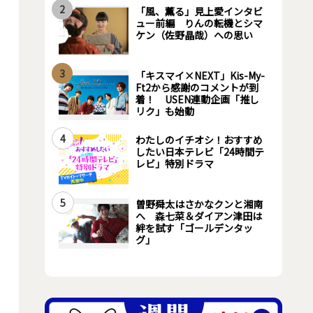
2
「風、薫る」見上愛インタビ
ュー前編 りんの転機とシマ
ケン（佐野晶哉）への思い
3
「キスマイ×NEXT」Kis-My-
Ft2から感謝のコメントが到
着！ USEN連動企画「推し
リク」も始動
4
わたしのイチオシ！おすすめ
したい日本テレビ「24時間テ
レビ」特別ドラマ
5
曽野舜太はさかなクンと湘南
へ 森七菜＆ダイアン津田は
絆を試す「ゴールデンタッ
グ」