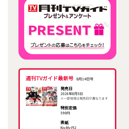
週刊TVガイド最新号
8月14日号
発売日
2026年8月5日
※一部地域は発売日が異なります
特別定価
590円
表紙
Kis-My-Ft2