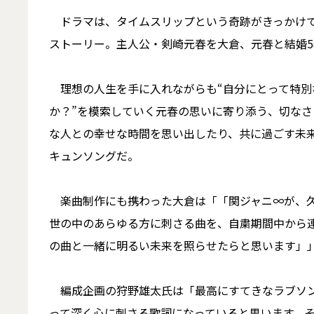
ドラマは、タイムスリップという奇跡がきっかけで
ストーリー。主人公・剣崎元春を大倉、元春と結婚
理想の人生を手に入れながらも“自分にとって特別
か？”を模索していく元春の思いに寄り添う、切な
な人との幸せな時間を思い出したり、共に過ごす未
キュンソングだ。
楽曲制作にも携わった大倉は「「関ジャニ∞が、久
世の中のあらゆる方に刺さる曲を、自粛期間中から
の曲と一緒に明るい未来を照らせたらと思います」
編成企画の狩野雄太氏は「最高にすてきなラブソン
って深く心に刺さる歌詞になっていると思います。