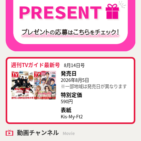
週刊TVガイド最新号
8月14日号
発売日
2026年8月5日
※一部地域は発売日が異なります
特別定価
590円
表紙
Kis-My-Ft2
動画チャンネル
Movie