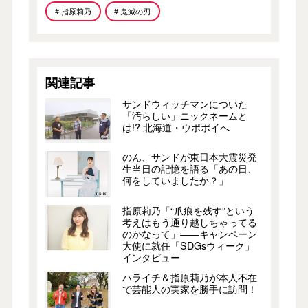
# 指原莉乃
# 鬼滅の刃
関連記事
サンドウィッチマンについた
「汚らしい」ニックネームと
は!? 北海道・ウポポイへ
のん、サンドが東日本大震災発
生当日の記憶を語る「あの日、
何をしていましたか？」
指原莉乃「“爪痕を残す”という
考えはもう通り越しちゃってる
のかなって」――キャンペーン
大使に就任「SDGsウィーク」
インタビュー
ハライチ＆指原莉乃が本人不在
で芸能人の実家を勝手に訪問！