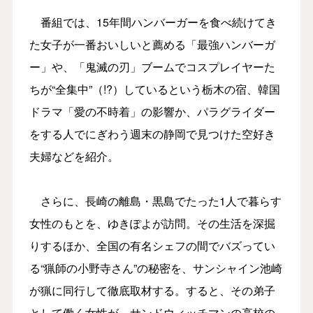
番組では、15年間ハンバーガーを食べ続けてき
た女子が一番おいしいと薦める「最強ハンバーガ
ー」や、「鬼滅の刃」ブームでコスプレイヤーた
ちが“全集中”（!?）しているという栃木の宿、韓国
ドラマ「愛の不時着」の影響か、パラグライダー
をする人でにぎわう週末の静岡で見つけた空好き
夫婦などを紹介。
さらに、長崎の離島・黒島でたった1人で暮らす
女性のもとを、ゆきぽよが訪問。その生活を深掘
りするほか、全国の有名シェフの間でバズってい
る“猟師の小野寺さん”の秘密を、サンシャイン池崎
が猟に同行して徹底取材する。すると、その弟子
として働く女性が、サンドウィッチマンの高校の