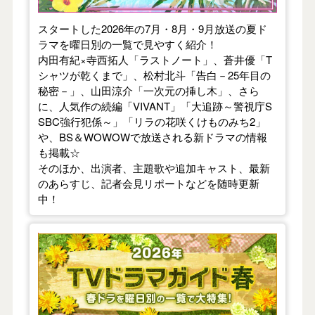
スタートした2026年の7月・8月・9月放送の夏ド
ラマを曜日別の一覧で見やすく紹介！
内田有紀×寺西拓人「ラストノート」、蒼井優「T
シャツが乾くまで」、松村北斗「告白－25年目の
秘密－」、山田涼介「一次元の挿し木」、さら
に、人気作の続編「VIVANT」「大追跡～警視庁S
SBC強行犯係～」「リラの花咲くけものみち2」
や、BS＆WOWOWで放送される新ドラマの情報
も掲載☆
そのほか、出演者、主題歌や追加キャスト、最新
のあらすじ、記者会見リポートなどを随時更新
中！
【2026年春】TVドラマガイド