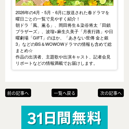
2026年の4月・5月・6月に放送された春ドラマを
曜日ごとの一覧で見やすく紹介！
朝ドラ「風、薫る」、岡田将生＆染谷将太「田鎖
ブラザーズ」、波瑠×麻生久美子「月夜行路」や日
曜劇場「GIFT」のほか、「あきない世傳 金と銀
3」などのBS＆WOWOWドラマの情報も含めて総
まとめ☆
作品の出演者、主題歌や出演キャスト、記者会見
リポートなどの情報満載でお届けします。
前の記事へ
一覧へ戻る
次の記事へ