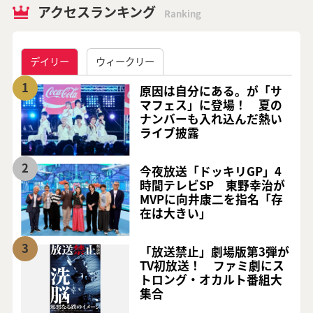
アクセスランキング
Ranking
デイリー
ウィークリー
1
原因は自分にある。が「サ
マフェス」に登場！ 夏の
ナンバーも入れ込んだ熱い
ライブ披露
2
今夜放送「ドッキリGP」4
時間テレビSP 東野幸治が
MVPに向井康二を指名「存
在は大きい」
3
「放送禁止」劇場版第3弾が
TV初放送！ ファミ劇にス
トロング・オカルト番組大
集合