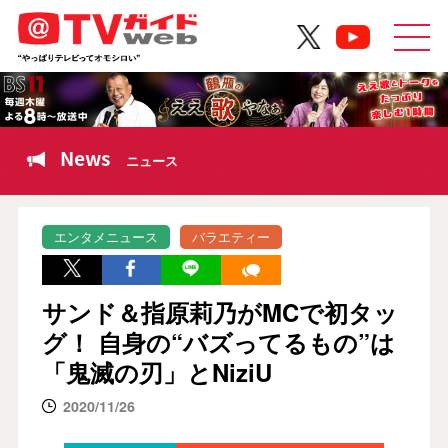
News
ニュース
エンタメニュース
バラエティー
サンド＆指原莉乃がMCで初タッ
グ！ 自身の“バズってるもの”は
「鬼滅の刃」とNiziU
2020/11/26