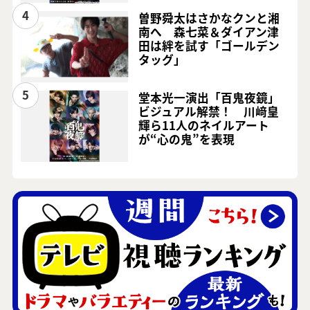
4
曽野舜太はさかなクンと湘
南へ 森七菜＆ダイアン津
田は絆を試す「ゴールデン
タッグ」
5
堂本光一演出「百鬼夜鏡」
ビジュアル解禁！ 川﨑皇
輝ら11人のネイルアート
が“心の鬼”を表現