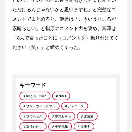
ただけるんじゃないかと思いますね」と完璧なコ
メントでまとめると、伊達は「こういうところが
素晴らしい」と指原のコメント力を褒め、富澤は
「3人で言ったことに（コメントを）振り分けてく
ださい（笑）」と締めくくった。
キーワード
# King ＆ Prince
# NiziU
# サンドウィッチマン
# ジャニーズ
# フワちゃん
# 伊達みきお
# 北海道
# 富澤たけし
# 小芝風花
# 岸優太