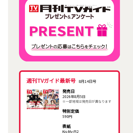
週刊TVガイド最新号
8月14日号
発売日
2026年8月5日
※一部地域は発売日が異なります
特別定価
590円
表紙
Kis-My-Ft2