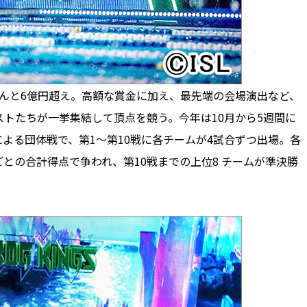
んと6億円超え。高額な賞金に加え、最先端の会場演出など、
トたちが一挙集結して頂点を競う。今年は10月から5週間に
よる団体戦で、第1～第10戦に各チームが4試合ずつ出場。各
との合計得点で争われ、第10戦までの上位8 チームが準決勝