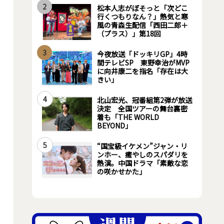
2
松本人志がぼそっと「次どこ
行くつもりなん？」熱気と寒
風の青森生配信「西田二郎＋
（プラス）」第18回
3
今夜放送「ドッキリGP」4時
間テレビSP 東野幸治がMVP
に向井康二を指名「存在は大
きい」
4
北山宏光、冠番組第2弾が放送
決定 全国ツアーの舞台裏密
着も「THE WORLD
BEYOND」
5
“国宝級イケメン”ジャン・リ
ンホー、癒やしのスパダリを
熱演。中国ドラマ「素敵な恋
の咲かせかた」