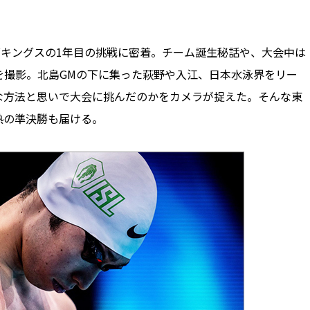
グキングスの1年目の挑戦に密着。チーム誕生秘話や、大会中は
を撮影。北島GMの下に集った萩野や入江、日本水泳界をリー
な方法と思いで大会に挑んだのかをカメラが捉えた。そんな東
熱の準決勝も届ける。