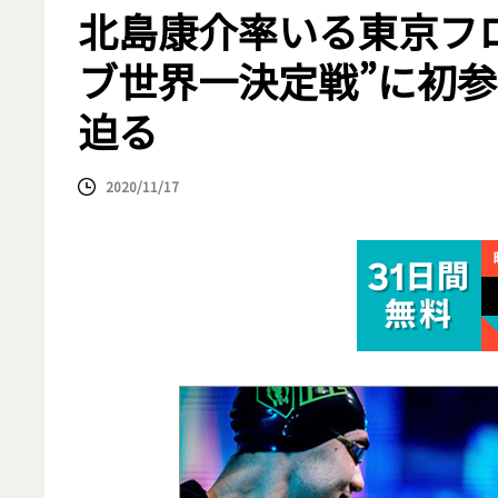
北島康介率いる東京フ
ブ世界一決定戦”に初参
迫る
2020/11/17