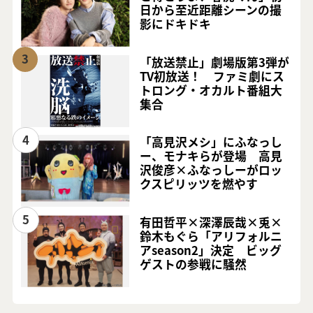
日から至近距離シーンの撮
影にドキドキ
3
「放送禁止」劇場版第3弾が
TV初放送！ ファミ劇にス
トロング・オカルト番組大
集合
4
「高見沢メシ」にふなっし
ー、モナキらが登場 高見
沢俊彦×ふなっしーがロッ
クスピリッツを燃やす
5
有田哲平×深澤辰哉×兎×
鈴木もぐら「アリフォルニ
アseason2」決定 ビッグ
ゲストの参戦に騒然