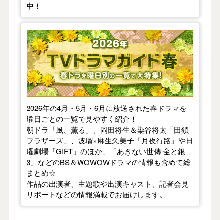
中！
【2026年春】TVドラマガイド
2026年の4月・5月・6月に放送された春ドラマを
曜日ごとの一覧で見やすく紹介！
朝ドラ「風、薫る」、岡田将生＆染谷将太「田鎖
ブラザーズ」、波瑠×麻生久美子「月夜行路」や日
曜劇場「GIFT」のほか、「あきない世傳 金と銀
3」などのBS＆WOWOWドラマの情報も含めて総
まとめ☆
作品の出演者、主題歌や出演キャスト、記者会見
リポートなどの情報満載でお届けします。