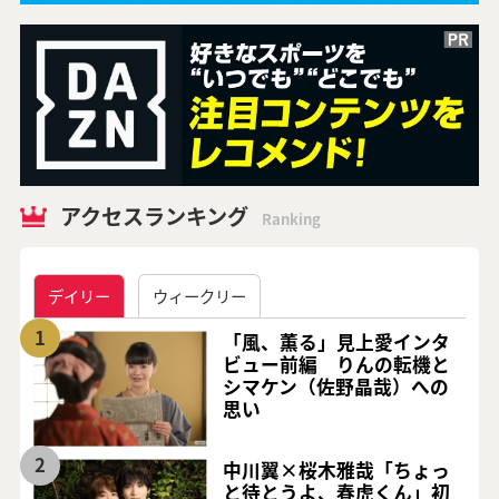
アクセスランキング
Ranking
デイリー
ウィークリー
1
「風、薫る」見上愛インタ
ビュー前編 りんの転機と
シマケン（佐野晶哉）への
思い
2
中川翼×桜木雅哉「ちょっ
と待とうよ、春虎くん」初