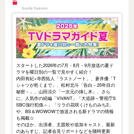
Guide Season
【2026年夏】TVドラマガイド
スタートした2026年の7月・8月・9月放送の夏ド
ラマを曜日別の一覧で見やすく紹介！
内田有紀×寺西拓人「ラストノート」、蒼井優「T
シャツが乾くまで」、松村北斗「告白－25年目の
秘密－」、山田涼介「一次元の挿し木」、さら
に、人気作の続編「VIVANT」「大追跡～警視庁S
SBC強行犯係～」「リラの花咲くけものみち2」
や、BS＆WOWOWで放送される新ドラマの情報
も掲載☆
そのほか、出演者、主題歌や追加キャスト、最新
のあらすじ、記者会見リポートなどを随時更新