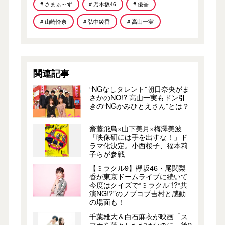
# さまぁ～ず
# 乃木坂46
# 優香
# 山崎怜奈
# 弘中綾香
# 高山一実
関連記事
“NGなしタレント”朝日奈央がま
さかのNO!? 高山一実もドン引
きの“NGかみひとえさん”とは？
齋藤飛鳥×山下美月×梅澤美波
「映像研には手を出すな！」ド
ラマ化決定。小西桜子、福本莉
子らが参戦
【ミラクル9】欅坂46・尾関梨
香が東京ドームライブに続いて
今度はクイズで“ミラクル”!?“共
演NG!?”のノブコブ吉村と感動
の場面も！
千葉雄大＆白石麻衣が映画「ス