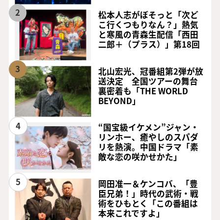
2
松本人志がぼそっと「次ど
こ行くつもりなん？」熱気
と寒風の青森生配信「西田
二郎＋（プラス）」第18回
3
北山宏光、冠番組第2弾が放
送決定 全国ツアーの舞台
裏密着も「THE WORLD
BEYOND」
4
“国宝級イケメン”ジャン・
リンホー、癒やしのスパダ
リを熱演。中国ドラマ「素
敵な恋の咲かせかた」
5
岡田准一＆ケンコバ、「豊
臣兄弟！」時代の武術・戦
術をひもとく「この番組は
本来これですよ」