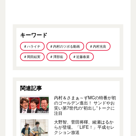
キーワード
# ハライチ
# 内村のツボる動画
# 内村光良
# 岡田結実
# 澤部佑
# 近藤春菜
関連記事
内村＆さまぁ～ずMCの特番が初
のゴールデン進出！ サンドやお
笑い第7世代の“初出し”トークに
注目
大野智、菅田将暉、綾瀬はるか
らが登場。「LIFE！」平成セレ
クション放送