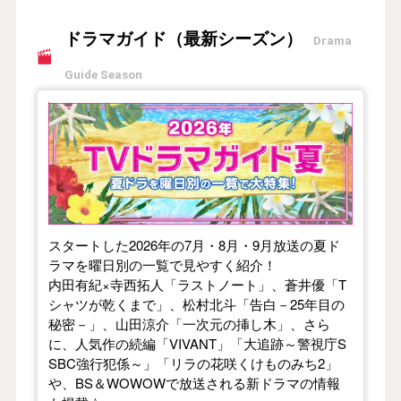
ドラマガイド（最新シーズン）
Drama
Guide Season
【2026年夏】TVドラマガイド
スタートした2026年の7月・8月・9月放送の夏ド
ラマを曜日別の一覧で見やすく紹介！
内田有紀×寺西拓人「ラストノート」、蒼井優「T
シャツが乾くまで」、松村北斗「告白－25年目の
秘密－」、山田涼介「一次元の挿し木」、さら
に、人気作の続編「VIVANT」「大追跡～警視庁S
SBC強行犯係～」「リラの花咲くけものみち2」
や、BS＆WOWOWで放送される新ドラマの情報