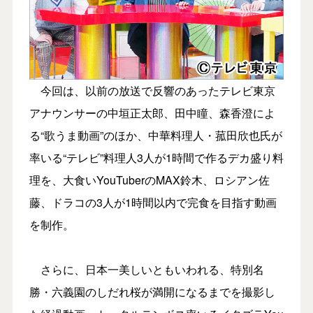
今回は、以前の放送で反響のあったテレビ東京
アナウンサーの中垣正太郎、田中瞳、森香澄によ
る“歌うま動画”のほか、中華料理人・菰田欣也氏が
率いる“テレビ”料理人3人が1時間で作るデカ盛り料
理を、大食いYouTuberのMAX鈴木、ロシアン佐
藤、ドラコの3人が1時間以内で完食を目指す動画
を制作。
さらに、日本一美しいともいわれる、特別名
勝・六義園のしだれ桜が満開になるまでを撮影し