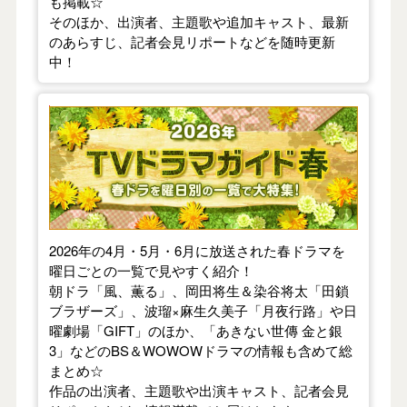
も掲載☆
そのほか、出演者、主題歌や追加キャスト、最新
のあらすじ、記者会見リポートなどを随時更新
中！
【2026年春】TVドラマガイド
2026年の4月・5月・6月に放送された春ドラマを
曜日ごとの一覧で見やすく紹介！
朝ドラ「風、薫る」、岡田将生＆染谷将太「田鎖
ブラザーズ」、波瑠×麻生久美子「月夜行路」や日
曜劇場「GIFT」のほか、「あきない世傳 金と銀
3」などのBS＆WOWOWドラマの情報も含めて総
まとめ☆
作品の出演者、主題歌や出演キャスト、記者会見