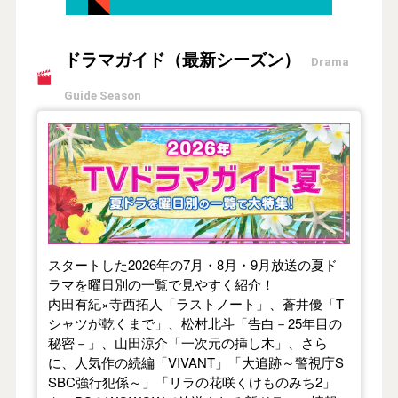
ドラマガイド（最新シーズン）
Drama
Guide Season
【2026年夏】TVドラマガイド
スタートした2026年の7月・8月・9月放送の夏ド
ラマを曜日別の一覧で見やすく紹介！
内田有紀×寺西拓人「ラストノート」、蒼井優「T
シャツが乾くまで」、松村北斗「告白－25年目の
秘密－」、山田涼介「一次元の挿し木」、さら
に、人気作の続編「VIVANT」「大追跡～警視庁S
SBC強行犯係～」「リラの花咲くけものみち2」