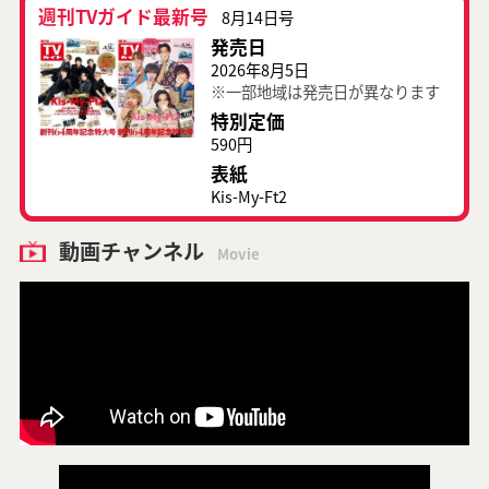
週刊TVガイド最新号
8月14日号
発売日
2026年8月5日
※一部地域は発売日が異なります
特別定価
590円
表紙
Kis-My-Ft2
動画チャンネル
Movie