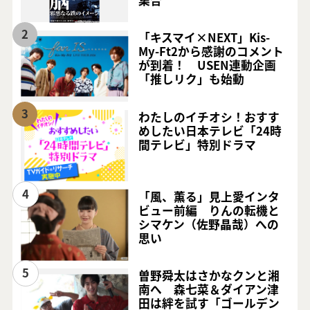
2
「キスマイ×NEXT」Kis-
My-Ft2から感謝のコメント
が到着！ USEN連動企画
「推しリク」も始動
3
わたしのイチオシ！おすす
めしたい日本テレビ「24時
間テレビ」特別ドラマ
4
「風、薫る」見上愛インタ
ビュー前編 りんの転機と
シマケン（佐野晶哉）への
思い
5
曽野舜太はさかなクンと湘
南へ 森七菜＆ダイアン津
田は絆を試す「ゴールデン