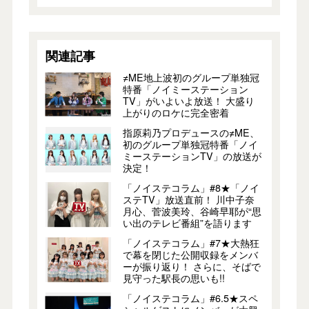
関連記事
≠ME地上波初のグループ単独冠
特番「ノイミーステーション
TV」がいよいよ放送！ 大盛り
上がりのロケに完全密着
指原莉乃プロデュースの≠ME、
初のグループ単独冠特番「ノイ
ミーステーションTV」の放送が
決定！
「ノイステコラム」#8★「ノイ
ステTV」放送直前！ 川中子奈
月心、菅波美玲、谷崎早耶が“思
い出のテレビ番組”を語ります
「ノイステコラム」#7★大熱狂
で幕を閉じた公開収録をメンバ
ーが振り返り！ さらに、そばで
見守った駅長の思いも!!
「ノイステコラム」#6.5★スペ