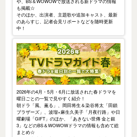
や、BS＆WOWOWで放送される新ドラマの情報
も掲載☆
そのほか、出演者、主題歌や追加キャスト、最新
のあらすじ、記者会見リポートなどを随時更新
中！
【2026年春】TVドラマガイド
2026年の4月・5月・6月に放送された春ドラマを
曜日ごとの一覧で見やすく紹介！
朝ドラ「風、薫る」、岡田将生＆染谷将太「田鎖
ブラザーズ」、波瑠×麻生久美子「月夜行路」や日
曜劇場「GIFT」のほか、「あきない世傳 金と銀
3」などのBS＆WOWOWドラマの情報も含めて総
まとめ☆