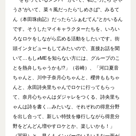
うさ”がいて、菜々風だったら“しめさば”、みるて
ん（本田珠由記）だったら“ふぁむてん”とかいるん
です。そうしたマイキャラクターたちを、いろい
ろなロケをしながら広める活動をしたいです。街
頭インタビューもしてみたいので、直接お話を聞
いて…もし≠MEを知らない方には、グループのこ
とを熱弁しちゃうかも!?」（谷崎）、「河口夏音
ちゃんと、川中子奈月心ちゃんと、櫻井ももちゃ
んと、永田詩央里ちゃんでロケに行ってもらっ
て、奈月心ちゃんはダジャレをつくる、詩央里ち
ゃんは詩を書く…みたいな、それぞれの得意分野
を出し合って、新しい特技を修行しながら得意分
野をどんどん増やすロケとか、楽しいかも！」
（冨田）と、早くもメンバーのいろいろな一面が