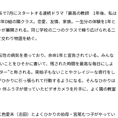
系で7月にスタートする連続ドラマ「最高の教師 1年後、私は
る3年D組の隣クラス。恋愛、友情、家族。一生分の体験を1年と
ーが展開される。同じ学校の二つのクラスで繰り広げられる二
て交わり物語を紡ぐ。
伝性の病気を患っており、余命1年と宣告されている。みんな
たいことをひそかに書いて、残された時間を最高な毎日にしよ
ター”と称される。突拍子もないことやクレイジーな奇行をし
がひかりに引っ張られて行動するようになる。そんなひかりは
・伴ふう子が使っていたビデオカメラを片手に、よく隣の教室
色愛未（志田）とよくひかりの伯母・宮尾むつ子がやってい