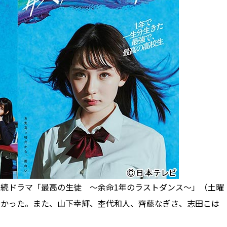
連続ドラマ「最高の生徒 ～余命1年のラストダンス～」（土曜
分かった。また、山下幸輝、杢代和人、齊藤なぎさ、志田こは