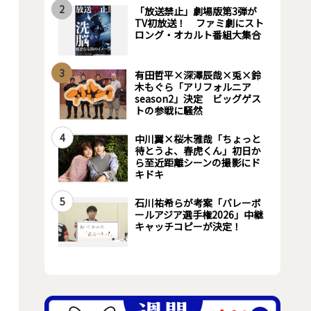
2
「放送禁止」劇場版第3弾が
TV初放送！ ファミ劇にスト
ロング・オカルト番組大集合
3
有田哲平×深澤辰哉×兎×鈴
木もぐら「アリフォルニア
season2」決定 ビッグゲス
トの参戦に騒然
4
中川翼×桜木雅哉「ちょっと
待とうよ、春虎くん」初日か
ら至近距離シーンの撮影にド
キドキ
5
石川祐希らが考案「バレーボ
ールアジア選手権2026」中継
キャッチコピーが決定！