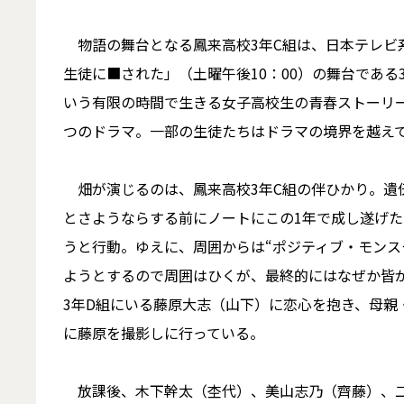
物語の舞台となる鳳来高校3年C組は、日本テレビ
生徒に■された」（土曜午後10：00）の舞台であ
いう有限の時間で生きる女子高校生の青春ストーリ
つのドラマ。一部の生徒たちはドラマの境界を越え
畑が演じるのは、鳳来高校3年C組の伴ひかり。遺
とさようならする前にノートにこの1年で成し遂げ
うと行動。ゆえに、周囲からは“ポジティブ・モンス
ようとするので周囲はひくが、最終的にはなぜか皆
3年D組にいる藤原大志（山下）に恋心を抱き、母親
に藤原を撮影しに行っている。
放課後、木下幹太（杢代）、美山志乃（齊藤）、二