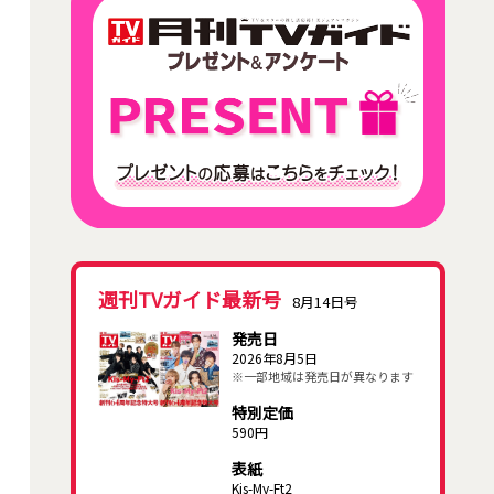
週刊TVガイド最新号
8月14日号
発売日
2026年8月5日
※一部地域は発売日が異なります
特別定価
590円
表紙
Kis-My-Ft2