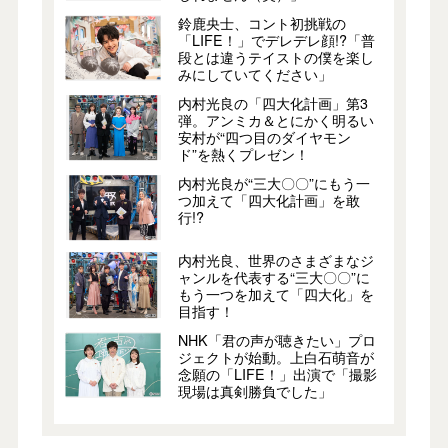
鈴鹿央士、コント初挑戦の
「LIFE！」でデレデレ顔!?「普
段とは違うテイストの僕を楽し
みにしていてください」
内村光良の「四大化計画」第3
弾。アンミカ＆とにかく明るい
安村が“四つ目のダイヤモン
ド”を熱くプレゼン！
内村光良が“三大〇〇”にもう一
つ加えて「四大化計画」を敢
行!?
内村光良、世界のさまざまなジ
ャンルを代表する“三大〇〇”に
もう一つを加えて「四大化」を
目指す！
NHK「君の声が聴きたい」プロ
ジェクトが始動。上白石萌音が
念願の「LIFE！」出演で「撮影
現場は真剣勝負でした」