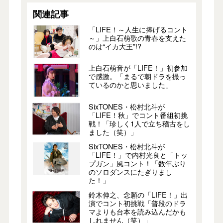
関連記事
「LIFE！～人生に捧げるコント
～」上白石萌歌の青春を支えた
のは“イカ大王”!?
上白石萌音が「LIFE！」初参加
で感激。「まるで朝ドラを撮っ
ているのかと思いました」
SixTONES・松村北斗が
「LIFE！秋」でコント番組初挑
戦！「珍しく1人で立ち稽古をし
ました（笑）」
SixTONES・松村北斗が
「LIFE！」で内村光良と「トッ
プガン」風コント！「数年ぶり
のソロダンスにたぎりまし
た！」
鈴木伸之、念願の「LIFE！」出
演でコント初挑戦「普段のドラ
マよりも台本を読み込んだかも
しれません（笑）」