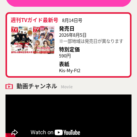
週刊TVガイド最新号
8月14日号
発売日
2026年8月5日
※一部地域は発売日が異なります
特別定価
590円
表紙
Kis-My-Ft2
動画チャンネル
Movie