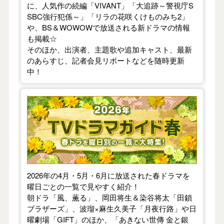
に、人気作の続編「VIVANT」「大追跡～警視庁S
SBC強行犯係～」「リラの花咲くけものみち2」
や、BS＆WOWOWで放送される新ドラマの情報
も掲載☆
そのほか、出演者、主題歌や追加キャスト、最新
のあらすじ、記者会見リポートなどを随時更新
中！
【2026年春】TVドラマガイド
2026年の4月・5月・6月に放送された春ドラマを
曜日ごとの一覧で見やすく紹介！
朝ドラ「風、薫る」、岡田将生＆染谷将太「田鎖
ブラザーズ」、波瑠×麻生久美子「月夜行路」や日
曜劇場「GIFT」のほか、「あきない世傳 金と銀