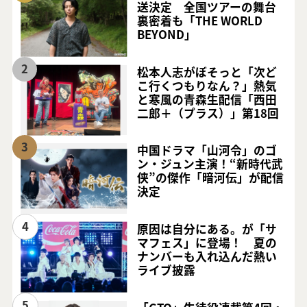
送決定 全国ツアーの舞台
裏密着も「THE WORLD
BEYOND」
2
松本人志がぼそっと「次ど
こ行くつもりなん？」熱気
と寒風の青森生配信「西田
二郎＋（プラス）」第18回
3
中国ドラマ「山河令」のゴ
ン・ジュン主演！“新時代武
侠”の傑作「暗河伝」が配信
決定
4
原因は自分にある。が「サ
マフェス」に登場！ 夏の
ナンバーも入れ込んだ熱い
ライブ披露
5