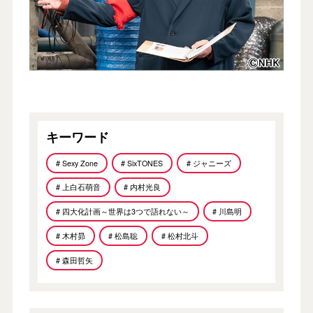
キーワード
# Sexy Zone
# SixTONES
# ジャニーズ
# 上白石萌音
# 内村光良
# 四大化計画～世界は3つで語れない～
# 川島明
# 木村昴
# 松島聡
# 松村北斗
# 森田哲矢