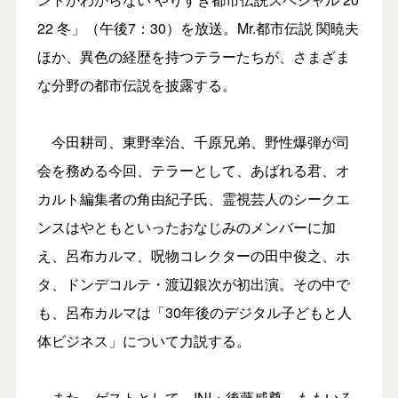
22 冬」（午後7：30）を放送。Mr.都市伝説 関暁夫
ほか、異色の経歴を持つテラーたちが、さまざま
な分野の都市伝説を披露する。
今田耕司、東野幸治、千原兄弟、野性爆弾が司
会を務める今回、テラーとして、あばれる君、オ
カルト編集者の角由紀子氏、霊視芸人のシークエ
ンスはやともといったおなじみのメンバーに加
え、呂布カルマ、呪物コレクターの田中俊之、ホ
タ、ドンデコルテ・渡辺銀次が初出演。その中で
も、呂布カルマは「30年後のデジタル子どもと人
体ビジネス」について力説する。
また、ゲストとして、INI・後藤威尊、ももいろ