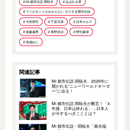
# Mr.都市伝説 関暁夫
# あばれる君
# ウソかホントかわからない やりすぎ都市伝説
# 今田耕司
# 千原兄弟
# 呂布カルマ
# 後藤威尊
# 東野幸治
# 野性爆弾
# 高城れに
関連記事
Mr.都市伝説 関暁夫、2026年に
開かれる“ニューワールドオーダ
ー”に迫る！
Mr.都市伝説 関暁夫が断言！「4
年後、日本は終わる」…日本人
が今するべきこととは？
Mr.都市伝説・関暁夫「最先端