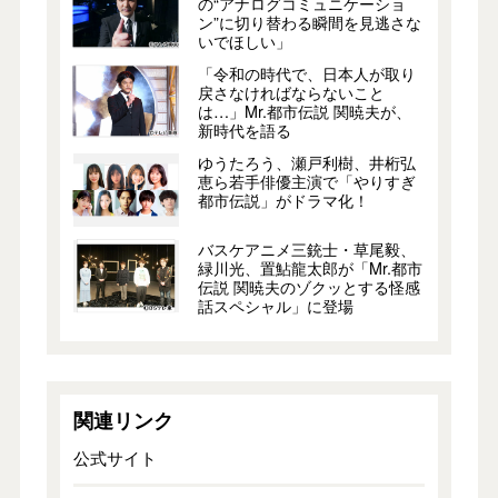
の“アナログコミュニケーショ
ン”に切り替わる瞬間を見逃さな
いでほしい」
「令和の時代で、日本人が取り
戻さなければならないこと
は…」Mr.都市伝説 関暁夫が、
新時代を語る
ゆうたろう、瀬戸利樹、井桁弘
恵ら若手俳優主演で「やりすぎ
都市伝説」がドラマ化！
バスケアニメ三銃士・草尾毅、
緑川光、置鮎龍太郎が「Mr.都市
伝説 関暁夫のゾクッとする怪感
話スペシャル」に登場
関連リンク
公式サイト