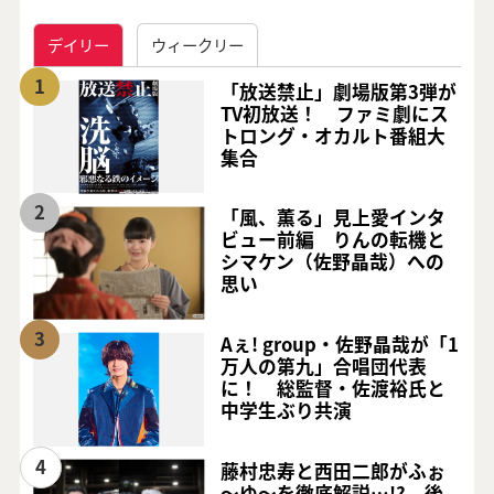
デイリー
ウィークリー
1
「放送禁止」劇場版第3弾が
TV初放送！ ファミ劇にス
トロング・オカルト番組大
集合
2
「風、薫る」見上愛インタ
ビュー前編 りんの転機と
シマケン（佐野晶哉）への
思い
3
Aぇ! group・佐野晶哉が「1
万人の第九」合唱団代表
に！ 総監督・佐渡裕氏と
中学生ぶり共演
4
藤村忠寿と西田二郎がふぉ
～ゆ～を徹底解説…!? 後