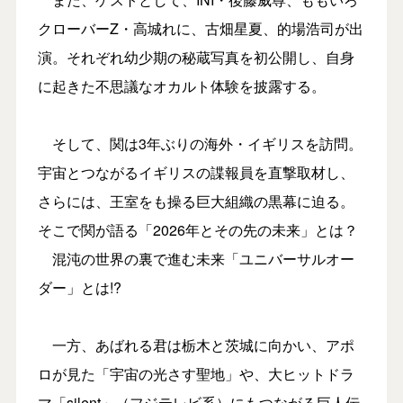
クローバーZ・高城れに、古畑星夏、的場浩司が出
演。それぞれ幼少期の秘蔵写真を初公開し、自身
に起きた不思議なオカルト体験を披露する。
そして、関は3年ぶりの海外・イギリスを訪問。
宇宙とつながるイギリスの諜報員を直撃取材し、
さらには、王室をも操る巨大組織の黒幕に迫る。
そこで関が語る「2026年とその先の未来」とは？
混沌の世界の裏で進む未来「ユニバーサルオー
ダー」とは!?
一方、あばれる君は栃木と茨城に向かい、アポ
ロが見た「宇宙の光さす聖地」や、大ヒットドラ
マ「silent」（フジテレビ系）にもつながる巨人伝