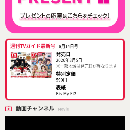
週刊TVガイド最新号
8月14日号
発売日
2026年8月5日
※一部地域は発売日が異なります
特別定価
590円
表紙
Kis-My-Ft2
動画チャンネル
Movie