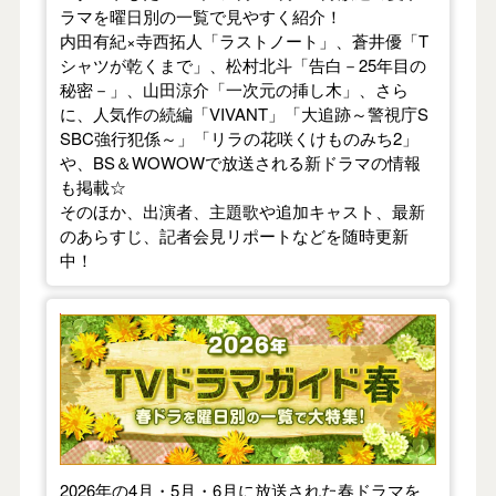
ラマを曜日別の一覧で見やすく紹介！
内田有紀×寺西拓人「ラストノート」、蒼井優「T
シャツが乾くまで」、松村北斗「告白－25年目の
秘密－」、山田涼介「一次元の挿し木」、さら
に、人気作の続編「VIVANT」「大追跡～警視庁S
SBC強行犯係～」「リラの花咲くけものみち2」
や、BS＆WOWOWで放送される新ドラマの情報
も掲載☆
そのほか、出演者、主題歌や追加キャスト、最新
のあらすじ、記者会見リポートなどを随時更新
中！
【2026年春】TVドラマガイド
2026年の4月・5月・6月に放送された春ドラマを