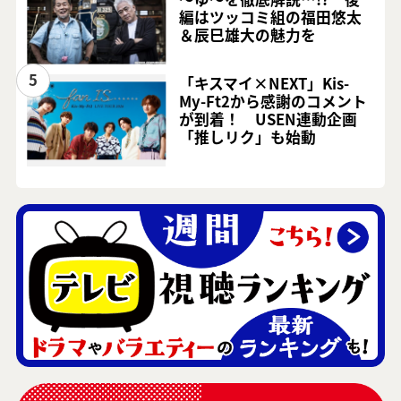
編はツッコミ組の福田悠太
＆辰巳雄大の魅力を
5
「キスマイ×NEXT」Kis-
My-Ft2から感謝のコメント
が到着！ USEN連動企画
「推しリク」も始動