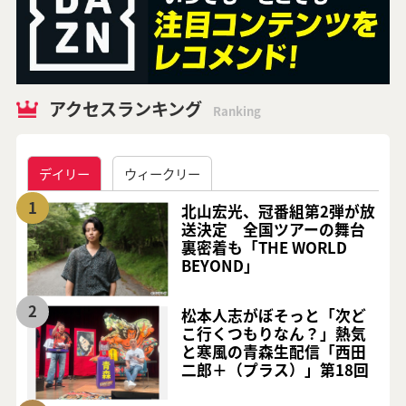
アクセスランキング
Ranking
デイリー
ウィークリー
1
北山宏光、冠番組第2弾が放
送決定 全国ツアーの舞台
裏密着も「THE WORLD
BEYOND」
2
松本人志がぼそっと「次ど
こ行くつもりなん？」熱気
と寒風の青森生配信「西田
二郎＋（プラス）」第18回