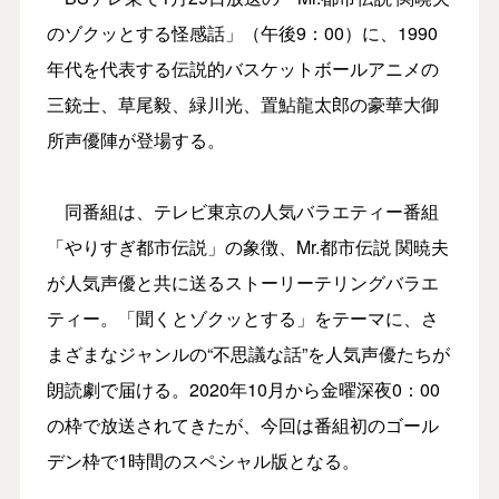
のゾクッとする怪感話」（午後9：00）に、1990
年代を代表する伝説的バスケットボールアニメの
三銃士、草尾毅、緑川光、置鮎龍太郎の豪華大御
所声優陣が登場する。
同番組は、テレビ東京の人気バラエティー番組
「やりすぎ都市伝説」の象徴、Mr.都市伝説 関暁夫
が人気声優と共に送るストーリーテリングバラエ
ティー。「聞くとゾクッとする」をテーマに、さ
まざまなジャンルの“不思議な話”を人気声優たちが
朗読劇で届ける。2020年10月から金曜深夜0：00
の枠で放送されてきたが、今回は番組初のゴール
デン枠で1時間のスペシャル版となる。