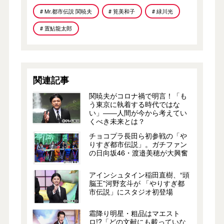
# Mr.都市伝説 関暁夫
# 筧美和子
# 緑川光
# 置鮎龍太郎
関連記事
関暁夫がコロナ禍で明言！「も
う東京に執着する時代ではな
い」――人間が今から考えてい
くべき未来とは？
チョコプラ長田ら初参戦の「や
りすぎ都市伝説」。ガチファン
の日向坂46・渡邉美穂が大興奮
アインシュタイン稲田直樹、“頭
脳王”河野玄斗が 「やりすぎ都
市伝説」にスタジオ初登場
霜降り明星・粗品はマエスト
ロ!?「どの文献にも載っていな