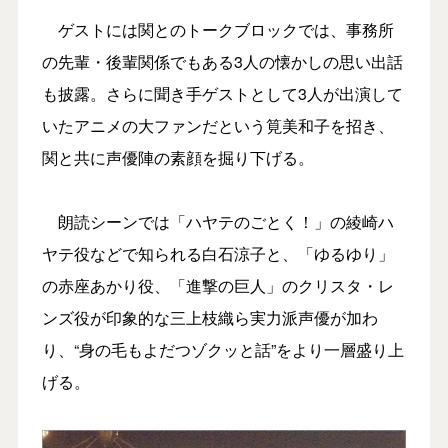
ゲストには関とのトークブロックでは、事務所
の先輩・後輩関係でもある3人の懐かしの思い出話
も披露。さらに聞き手ゲストとして3人が出演して
いたアニメの大ファンだという筧美和子を招き、
関と共に声優陣の素顔を掘り下げる。
朗読シーンでは「ハヤテのごとく！」の綾崎ハ
ヤテ役などで知られる白石涼子と、「ゆるゆり」
の赤座あかり役、「進撃の巨人」のクリスタ・レ
ンズ役が印象的な三上枝織ら実力派声優が加わ
り、“身の毛もよだつゾクッと話”をより一層盛り上
げる。