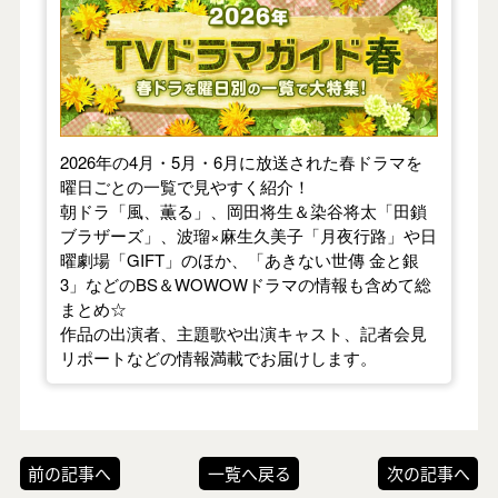
2026年の4月・5月・6月に放送された春ドラマを
曜日ごとの一覧で見やすく紹介！
朝ドラ「風、薫る」、岡田将生＆染谷将太「田鎖
ブラザーズ」、波瑠×麻生久美子「月夜行路」や日
曜劇場「GIFT」のほか、「あきない世傳 金と銀
3」などのBS＆WOWOWドラマの情報も含めて総
まとめ☆
作品の出演者、主題歌や出演キャスト、記者会見
リポートなどの情報満載でお届けします。
前の記事へ
一覧へ戻る
次の記事へ