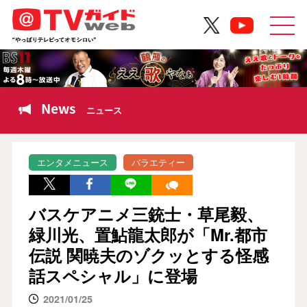
News
ニュース
エンタメニュース
バラエティー
バスケアニメ三銃士・草尾毅、
緑川光、置鮎龍太郎が「Mr.都市
伝説 関暁夫のゾクッとする怪感
話スペシャル」に登場
2021/01/25