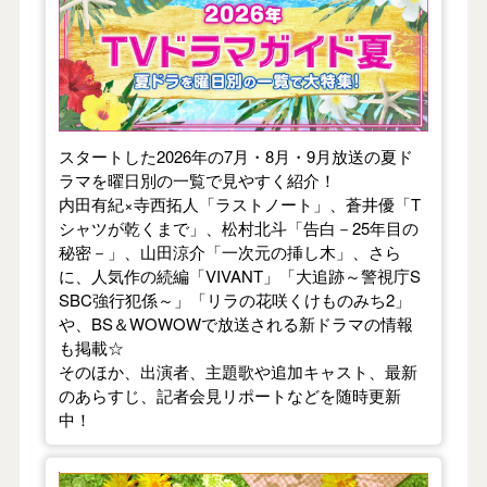
スタートした2026年の7月・8月・9月放送の夏ド
ラマを曜日別の一覧で見やすく紹介！
内田有紀×寺西拓人「ラストノート」、蒼井優「T
シャツが乾くまで」、松村北斗「告白－25年目の
秘密－」、山田涼介「一次元の挿し木」、さら
に、人気作の続編「VIVANT」「大追跡～警視庁S
SBC強行犯係～」「リラの花咲くけものみち2」
や、BS＆WOWOWで放送される新ドラマの情報
も掲載☆
そのほか、出演者、主題歌や追加キャスト、最新
のあらすじ、記者会見リポートなどを随時更新
中！
【2026年春】TVドラマガイド