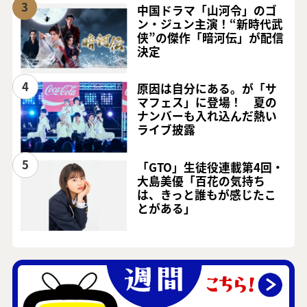
3
中国ドラマ「山河令」のゴ
ン・ジュン主演！“新時代武
侠”の傑作「暗河伝」が配信
決定
4
原因は自分にある。が「サ
マフェス」に登場！ 夏の
ナンバーも入れ込んだ熱い
ライブ披露
5
「GTO」生徒役連載第4回・
大島美優「百花の気持ち
は、きっと誰もが感じたこ
とがある」