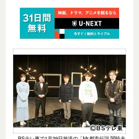
BSテレ東で1月29日放送の「Mr.都市伝説 関暁夫