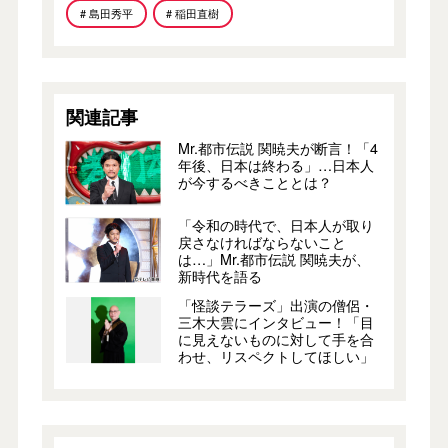
# 島田秀平
# 稲田直樹
関連記事
Mr.都市伝説 関暁夫が断言！「4
年後、日本は終わる」…日本人
が今するべきこととは？
「令和の時代で、日本人が取り
戻さなければならないこと
は…」Mr.都市伝説 関暁夫が、
新時代を語る
「怪談テラーズ」出演の僧侶・
三木大雲にインタビュー！「目
に見えないものに対して手を合
わせ、リスペクトしてほしい」