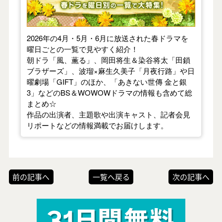
2026年の4月・5月・6月に放送された春ドラマを
曜日ごとの一覧で見やすく紹介！
朝ドラ「風、薫る」、岡田将生＆染谷将太「田鎖
ブラザーズ」、波瑠×麻生久美子「月夜行路」や日
曜劇場「GIFT」のほか、「あきない世傳 金と銀
3」などのBS＆WOWOWドラマの情報も含めて総
まとめ☆
作品の出演者、主題歌や出演キャスト、記者会見
リポートなどの情報満載でお届けします。
前の記事へ
一覧へ戻る
次の記事へ