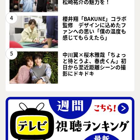
松崎祐介の魅力を！
4
櫻井翔「BAKUNE」コラボ
監修 デザインに込めたフ
ァンへの思い「僕の温度も
感じてもらえたら」
5
中川翼×桜木雅哉「ちょっ
と待とうよ、春虎くん」初
日から至近距離シーンの撮
影にドキドキ