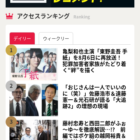
アクセスランキング
Ranking
デイリー
ウィークリー
1
亀梨和也主演「東野圭吾 手
紙」を8月6日に再放送！
犯罪加害者家族がたどり着
く“絆”を描く
2
「おじさんは一人でいいの
に（笑）」佐藤浩市＆遠藤
憲一＆光石研が語る「大追
跡2」の理想の現場
3
藤村忠寿と西田二郎がふぉ
～ゆ～を徹底解説…!? 前
編ではボケ組の越岡裕貴＆