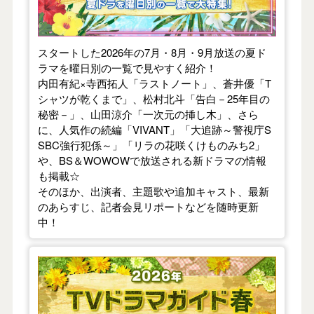
スタートした2026年の7月・8月・9月放送の夏ド
ラマを曜日別の一覧で見やすく紹介！
内田有紀×寺西拓人「ラストノート」、蒼井優「T
シャツが乾くまで」、松村北斗「告白－25年目の
秘密－」、山田涼介「一次元の挿し木」、さら
に、人気作の続編「VIVANT」「大追跡～警視庁S
SBC強行犯係～」「リラの花咲くけものみち2」
や、BS＆WOWOWで放送される新ドラマの情報
も掲載☆
そのほか、出演者、主題歌や追加キャスト、最新
のあらすじ、記者会見リポートなどを随時更新
中！
【2026年春】TVドラマガイド