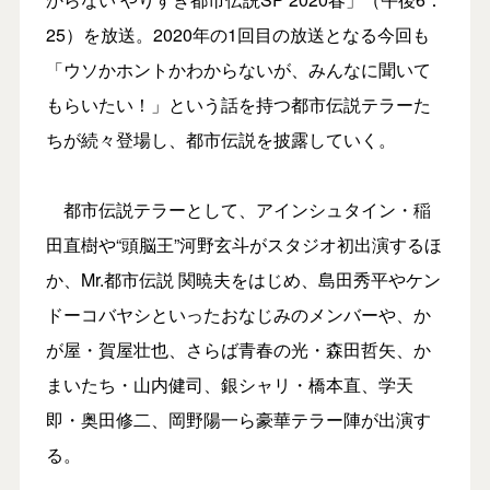
25）を放送。2020年の1回目の放送となる今回も
「ウソかホントかわからないが、みんなに聞いて
もらいたい！」という話を持つ都市伝説テラーた
ちが続々登場し、都市伝説を披露していく。
都市伝説テラーとして、アインシュタイン・稲
田直樹や“頭脳王”河野玄斗がスタジオ初出演するほ
か、Mr.都市伝説 関暁夫をはじめ、島田秀平やケン
ドーコバヤシといったおなじみのメンバーや、か
が屋・賀屋壮也、さらば青春の光・森田哲矢、か
まいたち・山内健司、銀シャリ・橋本直、学天
即・奥田修二、岡野陽一ら豪華テラー陣が出演す
る。