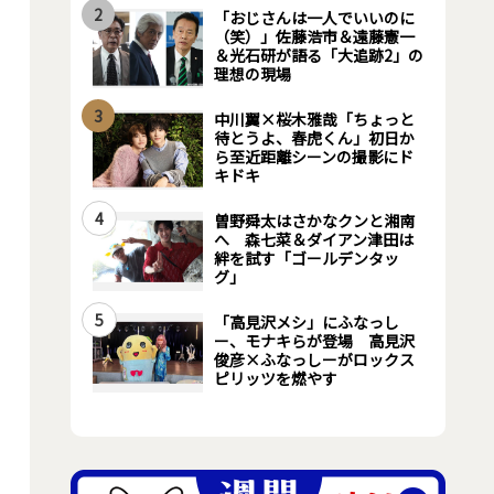
2
「おじさんは一人でいいのに
（笑）」佐藤浩市＆遠藤憲一
＆光石研が語る「大追跡2」の
理想の現場
3
中川翼×桜木雅哉「ちょっと
待とうよ、春虎くん」初日か
ら至近距離シーンの撮影にド
キドキ
4
曽野舜太はさかなクンと湘南
へ 森七菜＆ダイアン津田は
絆を試す「ゴールデンタッ
グ」
5
「高見沢メシ」にふなっし
ー、モナキらが登場 高見沢
俊彦×ふなっしーがロックス
ピリッツを燃やす