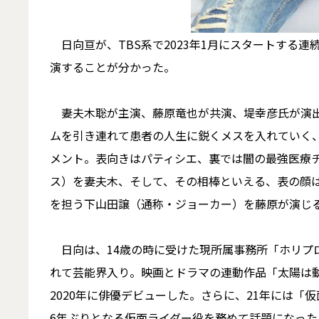
日向亘が、TBS系で2023年1月にスタートする連続ド
演することが分かった。
妻夫木聡が主演、藤原竜也が共演、堤幸彦氏が演出を務
ムを引き連れて患者の人生に鋭くメスを入れていく
メント。表向きはパティシエ、裏では闇の最強医療
ス）を妻夫木、そして、その相棒といえる、表の顔
を担う下山田譲（通称・ジョーカー）を藤原が演じ
日向は、14歳の時に受けた現所属事務所「ホリプロ
れて芸能界入り。映画とドラマの連動作品「太陽は
2020年に俳優デビューした。さらに、21年には
6年ぶりとなる仮面ライダー役を務めて話題になった