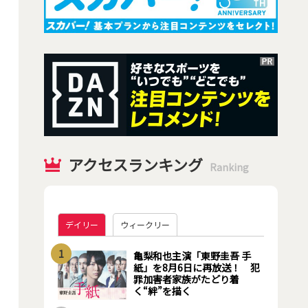
アクセスランキング
Ranking
デイリー
ウィークリー
1
亀梨和也主演「東野圭吾 手
紙」を8月6日に再放送！ 犯
罪加害者家族がたどり着
く“絆”を描く