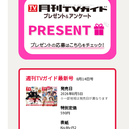
週刊TVガイド最新号
8月14日号
発売日
2026年8月5日
※一部地域は発売日が異なります
特別定価
590円
表紙
Kis-My-Ft2