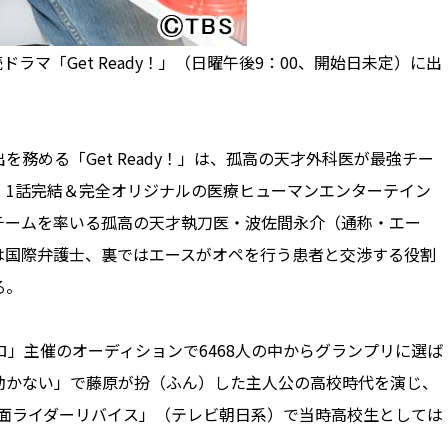
ラマ「Get Ready！」（日曜午後9：00、開始日未定）に出
める「Get Ready！」は、孤高の天才外科医が最強チー
、1話完結＆完全オリジナルの医療ヒューマンエンターテイン
チームを率いる孤高の天才執刀医・波佐間永介（通称・エー
は国際弁護士、裏ではエースがオペを行う患者と交渉する役割
る。
」主催のオーディションで6468人の中からグランプリに選ば
動かない」で藤原が扮（ふん）した主人公の高校時代を演じ、
「仮面ライダーリバイス」（テレビ朝日系）で当時高校生としては
。