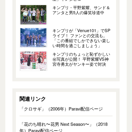
キンプリ・平野紫耀、サンド＆
アンタと男5人の爆笑珍道中
キンプリが「Venue101」でSP
ライブ！ ファンとの交流も。
「この番組でしかできない楽し
い時間を過ごしましょう」
キンプリのちょっと恥ずかしい
㊙写真が公開！ 平野紫耀VS神
宮寺勇太がヤンキー姿で対決
関連リンク
「クロサギ」（2006年）Paravi配信ページ
「花のち晴れ〜花男 Next Season〜」（2018
年）Paravi配信ページ