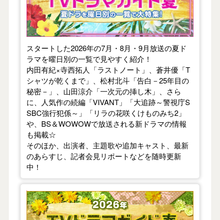
スタートした2026年の7月・8月・9月放送の夏ド
ラマを曜日別の一覧で見やすく紹介！
内田有紀×寺西拓人「ラストノート」、蒼井優「T
シャツが乾くまで」、松村北斗「告白－25年目の
秘密－」、山田涼介「一次元の挿し木」、さら
に、人気作の続編「VIVANT」「大追跡～警視庁S
SBC強行犯係～」「リラの花咲くけものみち2」
や、BS＆WOWOWで放送される新ドラマの情報
も掲載☆
そのほか、出演者、主題歌や追加キャスト、最新
のあらすじ、記者会見リポートなどを随時更新
中！
【2026年春】TVドラマガイド