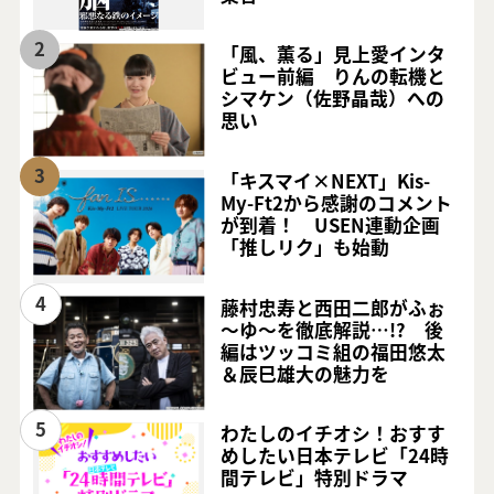
2
「風、薫る」見上愛インタ
ビュー前編 りんの転機と
シマケン（佐野晶哉）への
思い
3
「キスマイ×NEXT」Kis-
My-Ft2から感謝のコメント
が到着！ USEN連動企画
「推しリク」も始動
4
藤村忠寿と西田二郎がふぉ
～ゆ～を徹底解説…!? 後
編はツッコミ組の福田悠太
＆辰巳雄大の魅力を
5
わたしのイチオシ！おすす
めしたい日本テレビ「24時
間テレビ」特別ドラマ