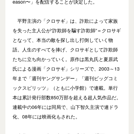
eason〜」を配信することが決定した。
平野主演の「クロサギ」は、詐欺によって家族
を失った主人公が“詐欺師を騙す詐欺師”＝クロサギ
となって、本当の敵を探し出し打倒していく物
語。人生のすべてを捧げ、クロサギとして詐欺師
たちに立ち向かっていく。原作は黒丸氏と夏原武
氏による漫画「クロサギ」シリーズで、2003～13
年まで「週刊ヤングサンデー」「週刊ビッグコミ
ックスピリッツ」（ともに小学館）で連載。単行
本は累計発行部数850万部を超える超人気作品だ。
連載中の06年には同局で、山下智久主演で連ドラ
化、08年には映画化もされた。