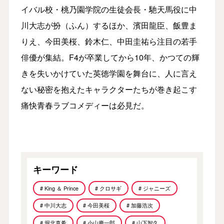
イバル校・桃乃園学院の生徒会長・馳天馬役に中
川大志が扮（ふん）するほか、濱田龍臣、飯豊ま
りえ、今田美桜、鈴木仁、中田圭祐ら注目の若手
俳優が集結。F4が卒業してから10年、かつての輝
きを失いかけていた英徳学園を舞台に、人に言え
ない秘密を抱えたキャラクターたちが巻き起こす
痛快青春ラブコメディーは必見だ。
キーワード
# King ＆ Prince
# クロサギ
# ジャニーズ
# 中川大志
# 今田美桜
# 加藤浩次
# 堀北真希
# 小山慶一郎
# 山下智久