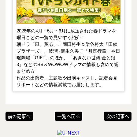
2026年の4月・5月・6月に放送された春ドラマを
曜日ごとの一覧で見やすく紹介！
朝ドラ「風、薫る」、岡田将生＆染谷将太「田鎖
ブラザーズ」、波瑠×麻生久美子「月夜行路」や日
曜劇場「GIFT」のほか、「あきない世傳 金と銀
3」などのBS＆WOWOWドラマの情報も含めて総
まとめ☆
作品の出演者、主題歌や出演キャスト、記者会見
リポートなどの情報満載でお届けします。
前の記事へ
一覧へ戻る
次の記事へ