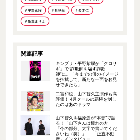
# 平野紫耀
# 杉咲花
# 鈴木仁
# 飯豊まりえ
関連記事
キンプリ・平野紫耀が「クロサ
ギ」で“詐欺師を騙す詐欺
師”に。「今までの僕のイメージ
を払拭して、新たな一面をお見
せできたら」
二宮和也、山下智久主演作も高
評価！ 4月クールの覇権を制し
たのはあのドラマ
山下智久＆福原遥が“本音”で語
る！「山下さんは憧れの方」
「今の部分、太字で書いてくだ
さいね（笑）」──「正直不動
産」インタビュー