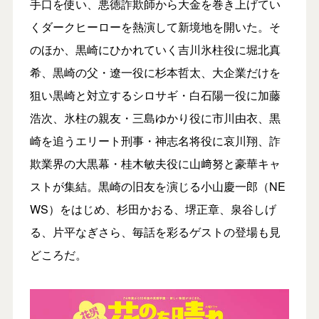
手口を使い、悪徳詐欺師から大金を巻き上げてい
くダークヒーローを熱演して新境地を開いた。そ
のほか、黒崎にひかれていく吉川氷柱役に堀北真
希、黒崎の父・遼一役に杉本哲太、大企業だけを
狙い黒崎と対立するシロサギ・白石陽一役に加藤
浩次、氷柱の親友・三島ゆかり役に市川由衣、黒
崎を追うエリート刑事・神志名将役に哀川翔、詐
欺業界の大黒幕・桂木敏夫役に山﨑努と豪華キャ
ストが集結。黒崎の旧友を演じる小山慶一郎（NE
WS）をはじめ、杉田かおる、堺正章、泉谷しげ
る、片平なぎさら、毎話を彩るゲストの登場も見
どころだ。