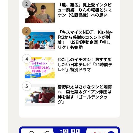
2
「風、薫る」見上愛インタビ
ュー前編 りんの転機とシマ
ケン（佐野晶哉）への思い
3
「キスマイ×NEXT」Kis-My-
Ft2から感謝のコメントが到
着！ USEN連動企画「推し
リク」も始動
4
わたしのイチオシ！おすすめ
したい日本テレビ「24時間テ
レビ」特別ドラマ
5
曽野舜太はさかなクンと湘南
へ 森七菜＆ダイアン津田は
絆を試す「ゴールデンタッ
グ」