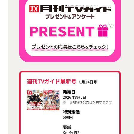
週刊TVガイド最新号
8月14日号
発売日
2026年8月5日
※一部地域は発売日が異なります
特別定価
590円
表紙
Kis-My-Ft2