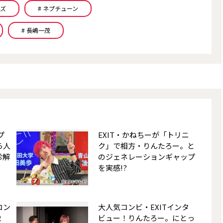
ーズ
# ネプチューン
# 長嶋一茂
プ
EXIT・かねちーが「トリニ
ら人
ク」で相方・りんたろー。と
珍解
のジェネレーションギャップ
を実感!?
コン
大人気コンビ・EXITインタ
2
ビュー！りんたろー。にとっ