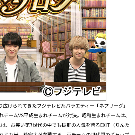
繰り広げられてきたフジテレビ系バラエティー「ネプリーグ」
まれチームVS平成生まれチームが対決。昭和生まれチームは、
は、お笑い第7世代の中でも抜群の人気を誇るEXIT（りんた
念侑李、八乙女光、薮宏太が参戦する。両チームの世代間のギャップ