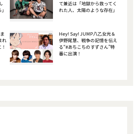
ん
て兼近は「地獄から救ってく
ら」
れた人、太陽のような存在」
感ま
Hey! Say! JUMP八乙女光＆
まれ
伊野尾慧、戦争の記憶を伝え
に！
る“#あちこちのすずさん”特
番に出演！