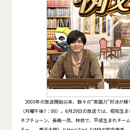
2005年の放送開始以来、数々の“常識力”対決が
（月曜午後7：00）。6月29日の放送では、昭和生
ネプチューン、長嶋一茂、林修で、平成生まれチーム
ろー。、兼近大樹）とHey! Say! JUMPの知