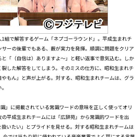
人1組で解答するゲーム「ネプゴーラウンド」。平成生まれチ
ンサーの後輩でもある、薮が実力を発揮。順調に問題をクリア
ると「（自信は）ありますよ〜」と軽い返事で意気込む。しか
く裂した解答をしてしまう。そのミスの仕方に、昭和生まれチ
目やもん」と声が上がる。対する、昭和生まれチームは、グラ
い。
知識」に掲載されている常識ワードの意味を正しく使ってオリ
攻の平成生まれチームには「広辞苑」から常識的ワードを出
を扱いたい」とプライドを見せる。対する昭和生まれチームは
戦。今では当たり前に使われている音楽業界でよく耳にする言葉