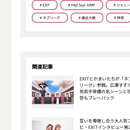
# EXIT
# Hey! Say! JUMP
# ジャニ
# ネプリーグ
# 兼近大樹
# 林修
関連記事
EXITとかまいたちが「ネ
リーグ」参戦。広瀬すず
気若手俳優の名シーンと
答もプレーバック
互いを尊敬し合う大人気
ビ・EXITインタビュー第