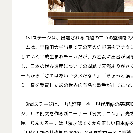
1stステージは、出題される問題の二つの空欄を2
ームは、早稲田大学出身で天の声の佐野瑞樹アナウ
していく平成生まれチームだが、八乙女に出番が回
し、日本の世界遺産についての問題で天然ぶりがさ
ームから「さてはあいつダメだな！」「ちょっと涙
ミー賞を受賞したあの世界的有名な歌手が出てこな
2ndステージは、「広辞苑」や「現代用語の基礎
ジナルの例文を作る新コーナー「例文サロン」。先
題。りんたろー。は「漫才師ですから正しい日本語
「現代用語の基礎知識2020」から常識ワードに挑