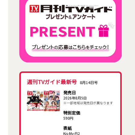
週刊TVガイド最新号
8月14日号
発売日
2026年8月5日
※一部地域は発売日が異なります
特別定価
590円
表紙
Kis-My-Ft2