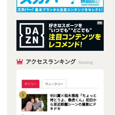
アクセスランキング
Ranking
デイリー
ウィークリー
1
中川翼×桜木雅哉「ちょっと
待とうよ、春虎くん」初日か
ら至近距離シーンの撮影にド
キドキ