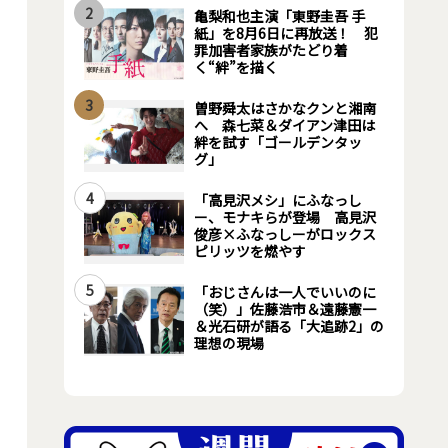
2
亀梨和也主演「東野圭吾 手
紙」を8月6日に再放送！ 犯
罪加害者家族がたどり着
く“絆”を描く
3
曽野舜太はさかなクンと湘南
へ 森七菜＆ダイアン津田は
絆を試す「ゴールデンタッ
グ」
4
「高見沢メシ」にふなっし
ー、モナキらが登場 高見沢
俊彦×ふなっしーがロックス
ピリッツを燃やす
5
「おじさんは一人でいいのに
（笑）」佐藤浩市＆遠藤憲一
＆光石研が語る「大追跡2」の
理想の現場