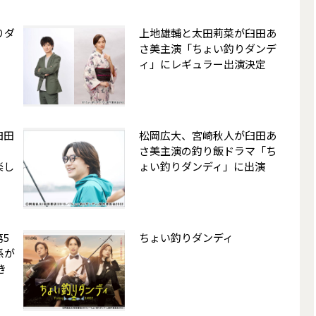
りダ
上地雄輔と太田莉菜が臼田あ
さ美主演「ちょい釣りダンデ
ィ」にレギュラー出演決定
臼田
松岡広大、宮崎秋人が臼田あ
。
さ美主演の釣り飯ドラマ「ち
楽し
ょい釣りダンディ」に出演
5
ちょい釣りダンディ
係が
き