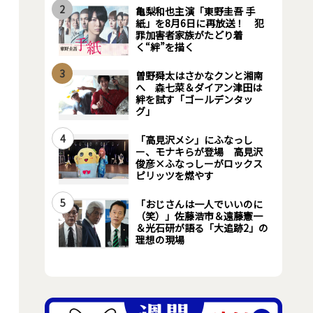
2
亀梨和也主演「東野圭吾 手
紙」を8月6日に再放送！ 犯
罪加害者家族がたどり着
く“絆”を描く
3
曽野舜太はさかなクンと湘南
へ 森七菜＆ダイアン津田は
絆を試す「ゴールデンタッ
グ」
4
「高見沢メシ」にふなっし
ー、モナキらが登場 高見沢
俊彦×ふなっしーがロックス
ピリッツを燃やす
5
「おじさんは一人でいいのに
（笑）」佐藤浩市＆遠藤憲一
＆光石研が語る「大追跡2」の
理想の現場