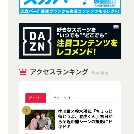
アクセスランキング
Ranking
デイリー
ウィークリー
1
中川翼×桜木雅哉「ちょっと
待とうよ、春虎くん」初日か
ら至近距離シーンの撮影にド
キドキ