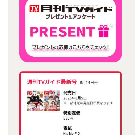
週刊TVガイド最新号
8月14日号
発売日
2026年8月5日
※一部地域は発売日が異なります
特別定価
590円
表紙
Kis-My-Ft2