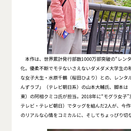
本作は、世界累計発行部数1000万部突破の“レン
化。優柔不断でモテないさえないダメダメ大学生の和
な女子大生・水原千鶴（桜田ひより）との、レンタ
んずラブ」（テレビ朝日系）の山本大輔氏、脚本は
東）の阿相クミコ氏が担当。2018年に“モグラ女子
テレビ・テレビ朝日）でタッグを組んだ2人が、今
のリアルな心情をコミカルに、そしてちょっぴり切