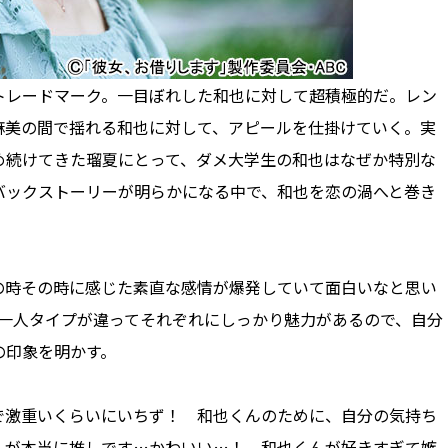
レードマーク。一目ぼれした和也に対して超積極的だ。レン
麻美の間で揺れる和也に対して、アピールを仕掛けていく。実
め続けてきた瑠夏にとって、ダメ大学生の和也はなぜか特別な
バックストーリーが明らかになる中で、和也を恋の渦へと巻き
時その時に感じた素直な感情が爆発していて面白いなと思い
人一人タイプが違ってそれぞれにしっかり魅力があるので、自分
の印象を明かす。
激重いくらいにいちず！ 和也くんのために、自分の気持ち
んが本当に推しです…かわいい…！ 和也くんが好きすぎて嫉