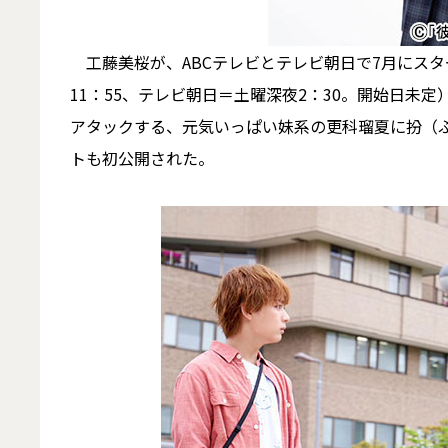
工藤美桜が、ABCテレビとテレビ朝日で7月にスタ
11：55、テレビ朝日＝土曜深夜2：30。開始日未
アタックする、元気いっぱい妹系の更科瑠夏に扮（
トも初公開された。