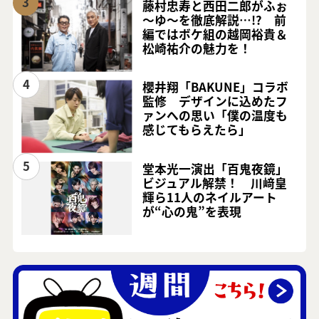
3
藤村忠寿と西田二郎がふぉ
～ゆ～を徹底解説…!? 前
編ではボケ組の越岡裕貴＆
松崎祐介の魅力を！
4
櫻井翔「BAKUNE」コラボ
監修 デザインに込めたフ
ァンへの思い「僕の温度も
感じてもらえたら」
5
堂本光一演出「百鬼夜鏡」
ビジュアル解禁！ 川﨑皇
輝ら11人のネイルアート
が“心の鬼”を表現