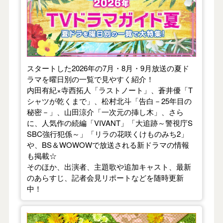
スタートした2026年の7月・8月・9月放送の夏ド
ラマを曜日別の一覧で見やすく紹介！
内田有紀×寺西拓人「ラストノート」、蒼井優「T
シャツが乾くまで」、松村北斗「告白－25年目の
秘密－」、山田涼介「一次元の挿し木」、さら
に、人気作の続編「VIVANT」「大追跡～警視庁S
SBC強行犯係～」「リラの花咲くけものみち2」
や、BS＆WOWOWで放送される新ドラマの情報
も掲載☆
そのほか、出演者、主題歌や追加キャスト、最新
のあらすじ、記者会見リポートなどを随時更新
中！
【2026年春】TVドラマガイド