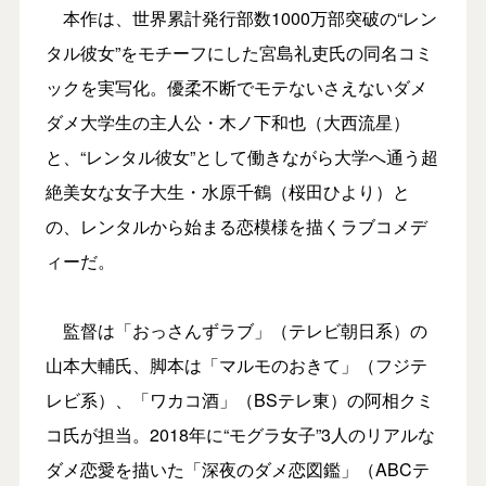
本作は、世界累計発行部数1000万部突破の“レン
タル彼女”をモチーフにした宮島礼吏氏の同名コミ
ックを実写化。優柔不断でモテないさえないダメ
ダメ大学生の主人公・木ノ下和也（大西流星）
と、“レンタル彼女”として働きながら大学へ通う超
絶美女な女子大生・水原千鶴（桜田ひより）と
の、レンタルから始まる恋模様を描くラブコメデ
ィーだ。
監督は「おっさんずラブ」（テレビ朝日系）の
山本大輔氏、脚本は「マルモのおきて」（フジテ
レビ系）、「ワカコ酒」（BSテレ東）の阿相クミ
コ氏が担当。2018年に“モグラ女子”3人のリアルな
ダメ恋愛を描いた「深夜のダメ恋図鑑」（ABCテ