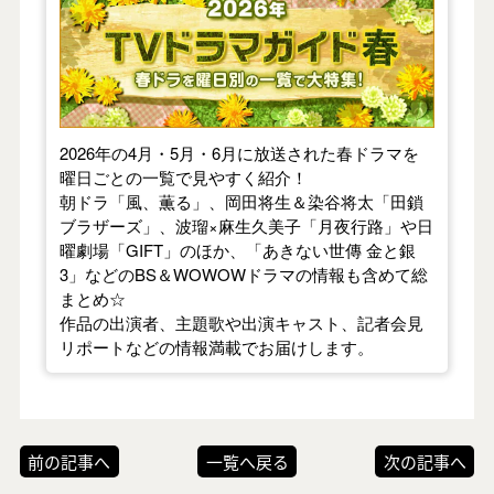
2026年の4月・5月・6月に放送された春ドラマを
曜日ごとの一覧で見やすく紹介！
朝ドラ「風、薫る」、岡田将生＆染谷将太「田鎖
ブラザーズ」、波瑠×麻生久美子「月夜行路」や日
曜劇場「GIFT」のほか、「あきない世傳 金と銀
3」などのBS＆WOWOWドラマの情報も含めて総
まとめ☆
作品の出演者、主題歌や出演キャスト、記者会見
リポートなどの情報満載でお届けします。
前の記事へ
一覧へ戻る
次の記事へ