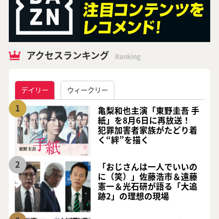
アクセスランキング
Ranking
デイリー
ウィークリー
1
亀梨和也主演「東野圭吾 手
紙」を8月6日に再放送！
犯罪加害者家族がたどり着
く“絆”を描く
2
「おじさんは一人でいいの
に（笑）」佐藤浩市＆遠藤
憲一＆光石研が語る「大追
跡2」の理想の現場