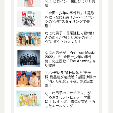
化！ ヒロイン・桜田ひよりと共
演
「金田一少年の事件簿」主題歌
を歌うなにわ男子がハーフパン
ツの“少年”スタイリングで登
場！
なにわ男子・長尾謙杜ら動物好
きの面々が“珍しい双子の子ゾ
ウ”に癒やされまくり！
なにわ男子が「Premium Music
2022」で「金田一少年の事件
簿」の主題歌「The Answer」を
初披露
“シンデレラ”道枝駿佑と“王子
様”目黒蓮が急接近!? 話題沸騰の
「消えた初恋」今夜、第2話放
送！
なにわ男子の「サチアレ」が
「めざましテレビ」テーマ曲
に！ ゆず・北川悠仁が書き下ろ
したエールソング