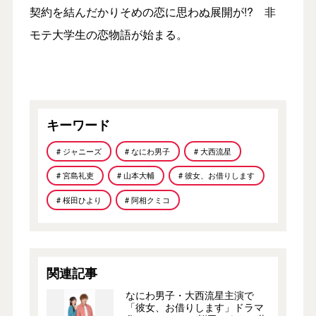
契約を結んだかりそめの恋に思わぬ展開が!? 非
モテ大学生の恋物語が始まる。
キーワード
# ジャニーズ
# なにわ男子
# 大西流星
# 宮島礼吏
# 山本大輔
# 彼女、お借りします
# 桜田ひより
# 阿相クミコ
関連記事
なにわ男子・大西流星主演で
「彼女、お借りします」ドラマ