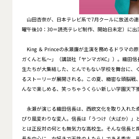
山田杏奈が、日本テレビ系で7月クールに放送の連
曜午後10：30＝読売テレビ制作、開始日未定）に
King ＆ Princeの永瀬廉が主演を務めるドラ
ガくんと私～」（講談社「ヤンマガKC」）。織田信
生たちが大集結した、とんでもない学校を舞台に、
るストーリーが展開される。この夏、緻密な頭脳戦
んなで楽しめる、笑っちゃうくらい新しい学園天下
永瀬が演じる織田信長は、西欧文化を取り入れた奇
ぴり風変わりな変人。信長は「うつけ（大ばか）」
とは正反対の何とも無気力な高校生。そんな信⾧と
長を中心に、女好きで天性の人たらしである秀吉、