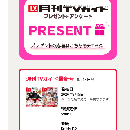
週刊TVガイド最新号
8月14日号
発売日
2026年8月5日
※一部地域は発売日が異なります
特別定価
590円
表紙
Kis-My-Ft2