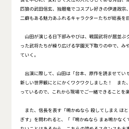
匹狼の武田信玄、独眼竜でコスプレ好きの伊達政宗
二癖もある魅力あふれるキャラクターたちが総⾧を
山田が演じる日下部みやびは、戦国武将が居並ぶク
った武将たちが繰り広げる学園天下取りの中で、み
ていく。
出演に際して、山田は「台本、原作を読ませていｔ
新しい世界観にとにかくワクワクしました！ また
っているので、これから現場でご一緒できることを
また、信長を表す「鳴かぬなら 殺してしまえ ほと
ぎす」を問われると、「『鳴かぬなら まぁ鳴かなく
ないことはあるから、こちらの諦めるスタンスも大