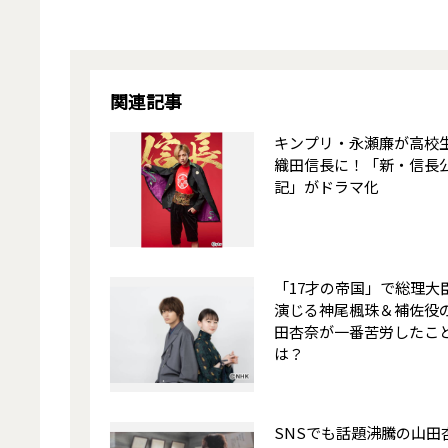
関連記事
キンプリ・永瀬廉が高校
織田信長に！「新・信長
記」がドラマ化
「17才の帝国」で総理大
演じる神尾楓珠＆補佐役
田杏奈が一番苦労したこ
は？
SNSでも話題沸騰の山田