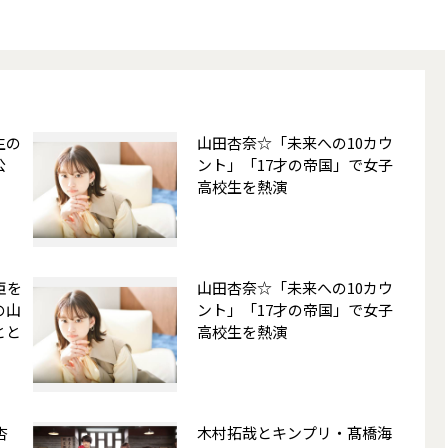
生の
山田杏奈☆「未来への10カウ
公
ント」「17才の帝国」で女子
高校生を熱演
臣を
山田杏奈☆「未来への10カウ
の山
ント」「17才の帝国」で女子
とと
高校生を熱演
杏
木村拓哉とキンプリ・髙橋海