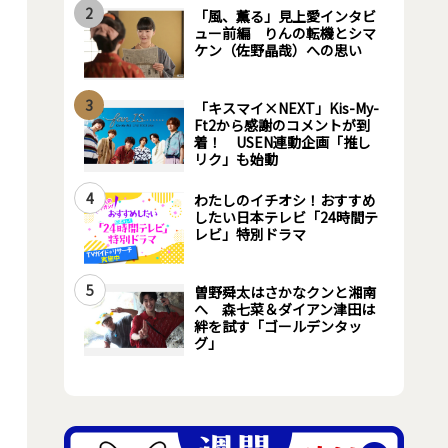
2
「風、薫る」見上愛インタビ
ュー前編 りんの転機とシマ
ケン（佐野晶哉）への思い
3
「キスマイ×NEXT」Kis-My-
Ft2から感謝のコメントが到
着！ USEN連動企画「推し
リク」も始動
4
わたしのイチオシ！おすすめ
したい日本テレビ「24時間テ
レビ」特別ドラマ
5
曽野舜太はさかなクンと湘南
へ 森七菜＆ダイアン津田は
絆を試す「ゴールデンタッ
グ」