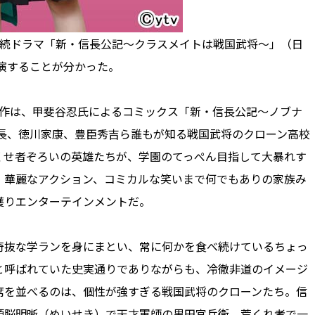
続ドラマ「新・信長公記～クラスメイトは戦国武将～」（日
出演することが分かった。
マの原作は、甲斐谷忍氏によるコミックス「新・信長公記～ノブナ
長、徳川家康、豊臣秀吉ら誰もが知る戦国武将のクローン高校
くせ者ぞろいの英雄たちが、学園のてっぺん目指して大暴れす
、華麗なアクション、コミカルな笑いまで何でもありの家族み
獲りエンターテインメントだ。
抜な学ランを身にまとい、常に何かを食べ続けているちょっ
と呼ばれていた史実通りでありながらも、冷徹非道のイメージ
席を並べるのは、個性が強すぎる戦国武将のクローンたち。信
頭脳明晰（めいせき）で天才軍師の黒田官兵衛、荒くれ者で一