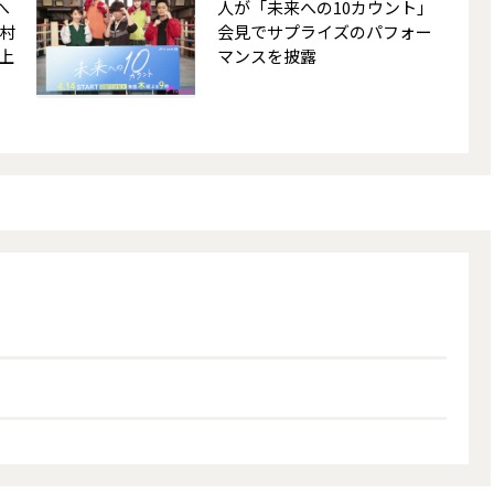
へ
人が「未来への10カウント」
木村
会見でサプライズのパフォー
上
マンスを披露