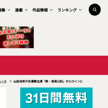
特集
連載
作品情報
ランキング
ュース
>
山田杏奈が永瀬廉主演「新・信長公記」のヒロインに