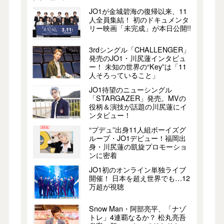
JO1が金城碧海の復帰以来、11
人全員集結！ 初のドキュメンタ
リー映画「未完成」が本日公開!!
3rdシングル「CHALLENGER」
発売のJO1・川尻蓮インタビュ
ー！ 未知の世界の“Key”は「11
人そろっていること」
JO1待望のニューシングル
「STARGAZER」発売。MVの
役柄＆演技が話題の川尻蓮にイ
ンタビュー！
“プデュ”出身11人組ボーイズグ
ループ・JO1デビュー！福岡出
身・川尻蓮の凱旋プロモーショ
ンに密着
JO1初のオンライン単独ライブ
開催！ 日本を超え世界でも…12
万超が視聴
Snow Man・阿部亮平、「ナゾ
トレ」4連覇なるか？ 松丸亮吾