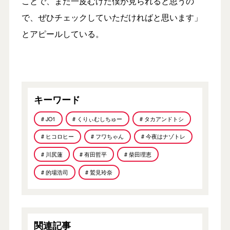
ことで、また一皮むけた僕が見られると思うの
で、ぜひチェックしていただければと思います」
とアピールしている。
キーワード
# JO1
# くりぃむしちゅー
# タカアンドトシ
# ヒコロヒー
# フワちゃん
# 今夜はナゾトレ
# 川尻蓮
# 有田哲平
# 柴田理恵
# 的場浩司
# 鷲見玲奈
関連記事