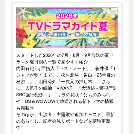
【2026年夏】TVドラマガイド
スタートした2026年の7月・8月・9月放送の夏ド
ラマを曜日別の一覧で見やすく紹介！
内田有紀×寺西拓人「ラストノート」、蒼井優「T
シャツが乾くまで」、松村北斗「告白－25年目の
秘密－」、山田涼介「一次元の挿し木」、さら
に、人気作の続編「VIVANT」「大追跡～警視庁S
SBC強行犯係～」「リラの花咲くけものみち2」
や、BS＆WOWOWで放送される新ドラマの情報
も掲載☆
そのほか、出演者、主題歌や追加キャスト、最新
のあらすじ、記者会見リポートなどを随時更新
中！