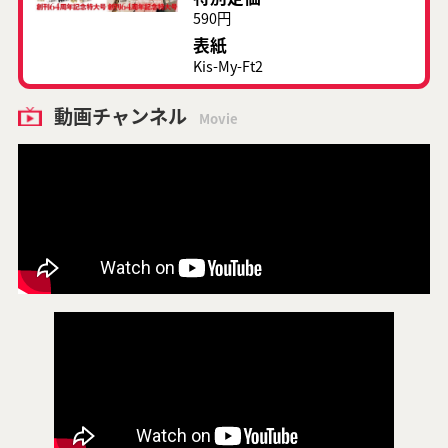
590円
表紙
Kis-My-Ft2
動画チャンネル
Movie