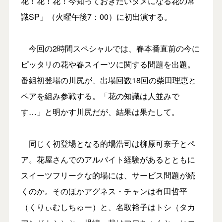
花！花！花！今知っておきたいタメになる花の常
識SP」（火曜午後7：00）に初出演する。
今回の2時間スペシャルでは、春本番直前の今に
ピッタリの花や春スイーツに関する問題を出題。
番組初登場の川尻が、出場回数18回の柴田理恵と
ペアを組み参戦する。「花の知識は人並みで
す…」と明かす川尻だが、結果は果たして。
同じく初登場となる的場浩司は柳原可奈子とペ
ア。花屋さんでのアルバイト経験があるとともに
スイーツフリークな的場には、サービス問題が続
くのか。そのほかアグネス・チャンは有田哲平
（くりぃむしちゅー）と、名取裕子はトシ（タカ