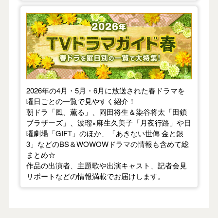
【2026年春】TVドラマガイド
2026年の4月・5月・6月に放送された春ドラマを
曜日ごとの一覧で見やすく紹介！
朝ドラ「風、薫る」、岡田将生＆染谷将太「田鎖
ブラザーズ」、波瑠×麻生久美子「月夜行路」や日
曜劇場「GIFT」のほか、「あきない世傳 金と銀
3」などのBS＆WOWOWドラマの情報も含めて総
まとめ☆
作品の出演者、主題歌や出演キャスト、記者会見
リポートなどの情報満載でお届けします。