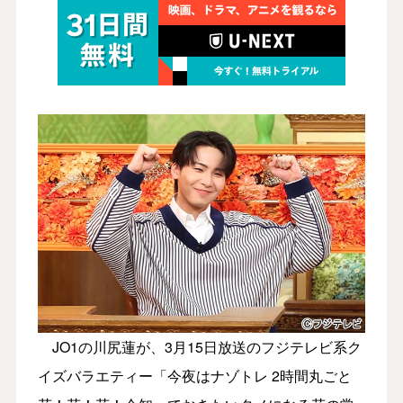
JO1の川尻蓮が、3月15日放送のフジテレビ系ク
イズバラエティー「今夜はナゾトレ 2時間丸ごと