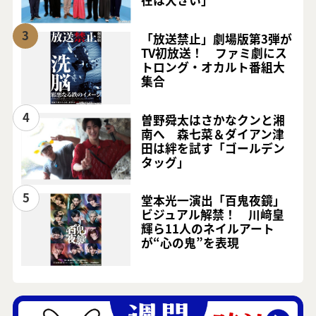
在は大きい」
3
「放送禁止」劇場版第3弾が
TV初放送！ ファミ劇にス
トロング・オカルト番組大
集合
4
曽野舜太はさかなクンと湘
南へ 森七菜＆ダイアン津
田は絆を試す「ゴールデン
タッグ」
5
堂本光一演出「百鬼夜鏡」
ビジュアル解禁！ 川﨑皇
輝ら11人のネイルアート
が“心の鬼”を表現