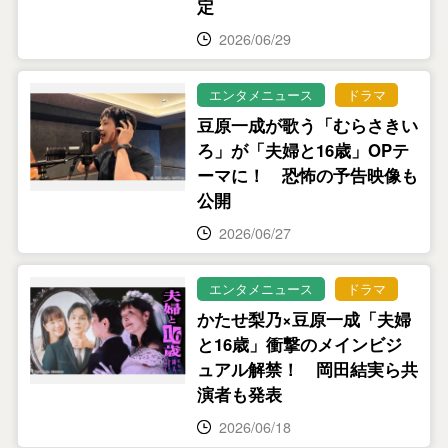
定
2026/06/29
エンタメニュース
ドラマ
豆原一成が歌う「むらさきい
ろ」が「夫婦と16歳」OPテ
ーマに！ 恐怖の予告映像も
公開
2026/06/27
エンタメニュース
ドラマ
かたせ梨乃×豆原一成「夫婦
と16歳」衝撃のメインビジ
ュアル解禁！ 岡田結実ら共
演者も発表
2026/06/18