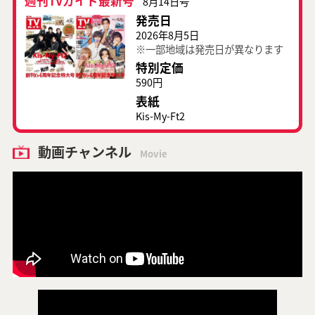
週刊TVガイド最新号
8月14日号
発売日
2026年8月5日
※一部地域は発売日が異なります
特別定価
590円
表紙
Kis-My-Ft2
動画チャンネル
Movie