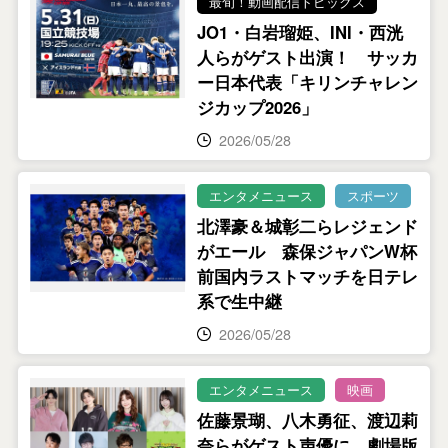
最旬！動画配信トピックス
JO1・白岩瑠姫、INI・西洸
人らがゲスト出演！ サッカ
ー日本代表「キリンチャレン
ジカップ2026」
2026/05/28
エンタメニュース
スポーツ
北澤豪＆城彰二らレジェンド
がエール 森保ジャパンW杯
前国内ラストマッチを日テレ
系で生中継
2026/05/28
エンタメニュース
映画
佐藤景瑚、八木勇征、渡辺莉
奈らがゲスト声優に。劇場版