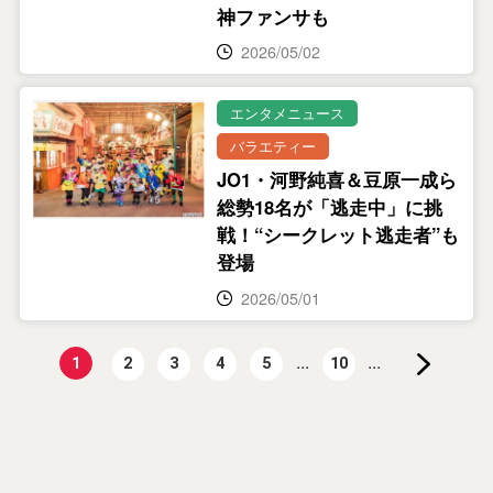
神ファンサも
2026/05/02
エンタメニュース
バラエティー
JO1・河野純喜＆豆原一成ら
総勢18名が「逃走中」に挑
戦！“シークレット逃走者”も
登場
2026/05/01
...
...
1
2
3
4
5
10