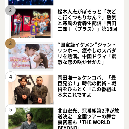
2
松本人志がぼそっと「次ど
こ行くつもりなん？」熱気
と寒風の青森生配信「西田
二郎＋（プラス）」第18回
3
“国宝級イケメン”ジャン・
リンホー、癒やしのスパダ
リを熱演。中国ドラマ「素
敵な恋の咲かせかた」
4
岡田准一＆ケンコバ、「豊
臣兄弟！」時代の武術・戦
術をひもとく「この番組は
本来これですよ」
5
北山宏光、冠番組第2弾が放
送決定 全国ツアーの舞台
裏密着も「THE WORLD
BEYOND」