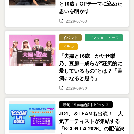
と16歳」OPテーマに込めた
思いを明かす
2026/07/03
イベント
エンタメニュース
ドラマ
「夫婦と16歳」かたせ梨
乃、豆原一成らが“狂気的に
愛しているもの”とは？「美
酒になると思う」
2026/06/30
最旬！動画配信トピックス
JO1、＆TEAMも出演！ 人
気アーティストが集結する
「KCON LA 2026」の配信決