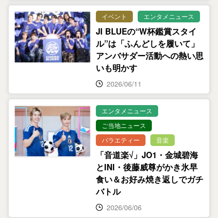
イベント
エンタメニュース
JI BLUEの“W杯鑑賞スタイ
ル”は「ふんどしを履いて」
アンバサダー活動への熱い思
いも明かす
2026/06/11
エンタメニュース
ご当地ニュース
バラエティー
音楽
「音道楽√」JO1・金城碧海
とINI・後藤威尊がかき氷早
食い＆お好み焼き返しでガチ
バトル
2026/06/06