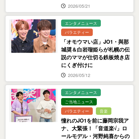
2026/05/21
エンタメニュース
バラエティー
「オモウマい店」JO1・與那
城奨＆白岩瑠姫らが札幌の伝
説のママが仕切る鉄板焼き店
にくぎ付けに
2026/05/12
エンタメニュース
ご当地ニュース
バラエティー
音楽
憧れのJO1を前に藤岡宗我ア
ナ、大緊張！「音道楽√」ロ
ールモデル・河野純喜からの