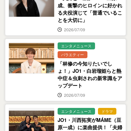
成、衝撃のヒロインに好かれ
る夫役演じて「普通でいるこ
とを大切に」
2026/07/09
エンタメニュース
バラエティー
「林修の今知りたいでし
ょ！」JO1・白岩瑠姫らと熱
中症＆虫刺されの新常識をア
ップデート
2026/07/09
エンタメニュース
ドラマ
JO1・川西拓実がMÁME（⾖
原一成）に楽曲提供！「夫婦