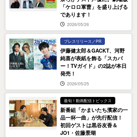
「ケロロ軍曹」を盛り上げる
であります！
2026/05/26
プレスリリース／PR
伊藤健太郎＆GACKT、河野
純喜が表紙を飾る「スカパ
ー！TVガイド」の2誌が本日
発売！
2026/05/25
最旬！動画配信トピックス
新番組「かまいたち濱家の一
品一杯一曲」が先行配信！
初回ゲストは黒谷友香＆
JO1・佐藤景瑚