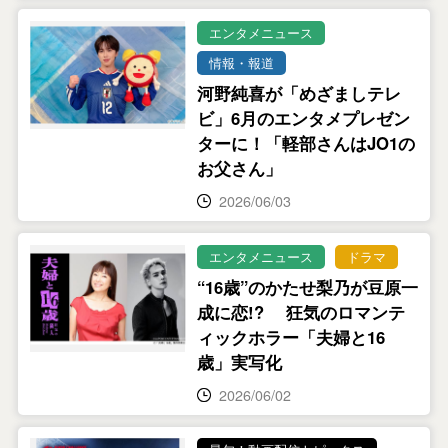
エンタメニュース
情報・報道
河野純喜が「めざましテレ
ビ」6月のエンタメプレゼン
ターに！「軽部さんはJO1の
お父さん」
2026/06/03
エンタメニュース
ドラマ
“16歳”のかたせ梨乃が豆原一
成に恋!? 狂気のロマンテ
ィックホラー「夫婦と16
歳」実写化
2026/06/02