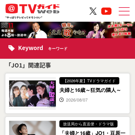
Keyword
キーワード
「JO1」関連記事
【2026年夏】TVドラマガイド
夫婦と16歳～狂気の隣人～
2026/08/07
放送局から直送便・ドラマ版
「夫婦と16歳」JO1・豆原一