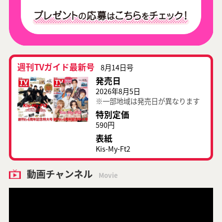
週刊TVガイド最新号
8月14日号
発売日
2026年8月5日
※一部地域は発売日が異なります
特別定価
590円
表紙
Kis-My-Ft2
動画チャンネル
Movie