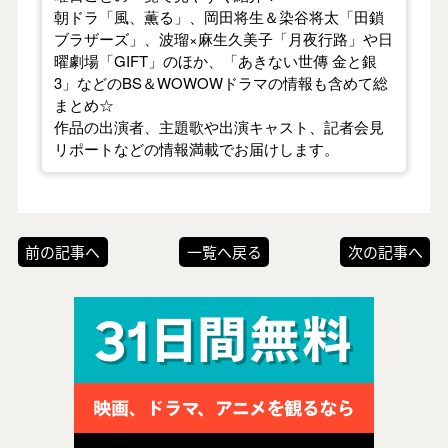
朝ドラ「風、薫る」、岡田将生＆染谷将太「田鎖
ブラザーズ」、波瑠×麻生久美子「月夜行路」や日
曜劇場「GIFT」のほか、「あきない世傳 金と銀
3」などのBS＆WOWOWドラマの情報も含めて総
まとめ☆
作品の出演者、主題歌や出演キャスト、記者会見
リポートなどの情報満載でお届けします。
前の記事へ
一覧へ戻る
次の記事へ