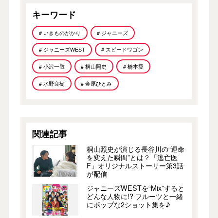
キーワード
# いきものがかり
# ジャニーズ
# ジャニーズWEST
# スピードワゴン
# 小沢一敬
# 桐山照史
# 橋本愛
# 水野良樹
# 金原ひとみ
関連記事
桐山照史が演じる長谷川の“運命
を変えた瞬間”とは？「逃亡医
F」オリジナルストーリー第3話
が配信
ジャニーズWESTを“Mix”すると
どんな人物に!? フルーツと一緒
にポップな2ショット集を♪