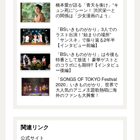
橋本愛が語る「青天を衝け」“キ
ュン死に”シーン！ 渋沢栄一と
の関係は「少女漫画のよう」
「BSいきものがかり」3人での
ラスト出演！“始まりの場所”
「サンスネ」で振り返る2年半
【インタビュー前編】
「BSいきものがかり」は今後も
特番として放送！ 豪華ゲストと
のコラボにも期待!!【インタビュ
ー後編】
「SONGS OF TOKYO Festival
2020」いきものがかり、世界で
大人気のアニメ主題歌熱唱に海
外のファンも大興奮！
関連リンク
公式サイト