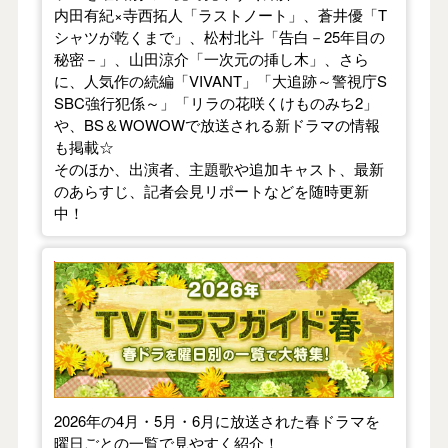
内田有紀×寺西拓人「ラストノート」、蒼井優「T
シャツが乾くまで」、松村北斗「告白－25年目の
秘密－」、山田涼介「一次元の挿し木」、さら
に、人気作の続編「VIVANT」「大追跡～警視庁S
SBC強行犯係～」「リラの花咲くけものみち2」
や、BS＆WOWOWで放送される新ドラマの情報
も掲載☆
そのほか、出演者、主題歌や追加キャスト、最新
のあらすじ、記者会見リポートなどを随時更新
中！
【2026年春】TVドラマガイド
2026年の4月・5月・6月に放送された春ドラマを
曜日ごとの一覧で見やすく紹介！