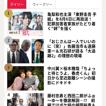
デイリー
ウィークリー
1
亀梨和也主演「東野圭吾 手
紙」を8月6日に再放送！
犯罪加害者家族がたどり着
く“絆”を描く
2
「おじさんは一人でいいの
に（笑）」佐藤浩市＆遠藤
憲一＆光石研が語る「大追
跡2」の理想の現場
3
中川翼×桜木雅哉「ちょっ
と待とうよ、春虎くん」初
日から至近距離シーンの撮
影にドキドキ
4
藤村忠寿と西田二郎がふぉ
～ゆ～を徹底解説…!? 前
編ではボケ組の越岡裕貴＆