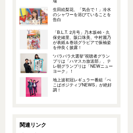
場
生田絵梨花、「気合で！」冷水
のシャワーを浴びていることを
告白
「B.L.T. 2月号」乃木坂46・久
保史緒里、阪口珠美、中村麗乃
が表紙＆巻頭グラビアで振袖姿
を仲良く披露！
“バラバラ大選挙”視聴者グラン
プリは「ハマスカ放送部」、テ
レ朝グランプリは「NEWニュー
ヨーク」！
地上波初冠レギュラー番組「ぺ
こぱポジティブNEWS」が絶好
調！
関連リンク