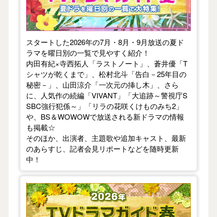
スタートした2026年の7月・8月・9月放送の夏ド
ラマを曜日別の一覧で見やすく紹介！
内田有紀×寺西拓人「ラストノート」、蒼井優「T
シャツが乾くまで」、松村北斗「告白－25年目の
秘密－」、山田涼介「一次元の挿し木」、さら
に、人気作の続編「VIVANT」「大追跡～警視庁S
SBC強行犯係～」「リラの花咲くけものみち2」
や、BS＆WOWOWで放送される新ドラマの情報
も掲載☆
そのほか、出演者、主題歌や追加キャスト、最新
のあらすじ、記者会見リポートなどを随時更新
中！
【2026年春】TVドラマガイド