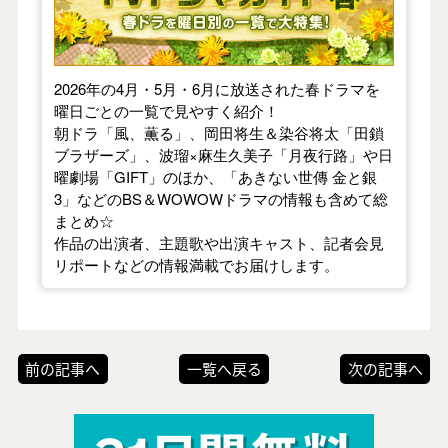
2026年の4月・5月・6月に放送された春ドラマを
曜日ごとの一覧で見やすく紹介！
朝ドラ「風、薫る」、岡田将生＆染谷将太「田鎖
ブラザーズ」、波瑠×麻生久美子「月夜行路」や日
曜劇場「GIFT」のほか、「あきない世傳 金と銀
3」などのBS＆WOWOWドラマの情報も含めて総
まとめ☆
作品の出演者、主題歌や出演キャスト、記者会見
リポートなどの情報満載でお届けします。
前の記事へ
一覧へ戻る
次の記事へ