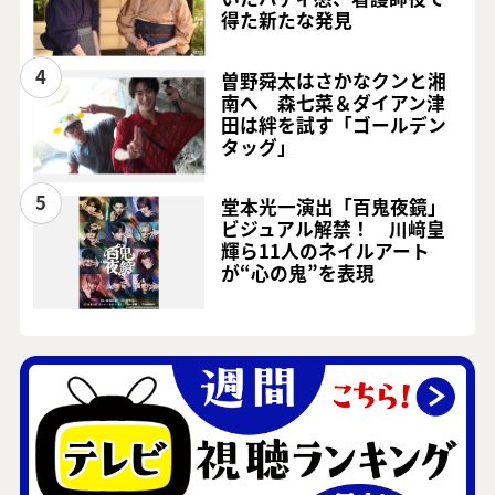
得た新たな発見
4
曽野舜太はさかなクンと湘
南へ 森七菜＆ダイアン津
田は絆を試す「ゴールデン
タッグ」
5
堂本光一演出「百鬼夜鏡」
ビジュアル解禁！ 川﨑皇
輝ら11人のネイルアート
が“心の鬼”を表現