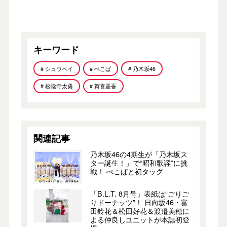
キーワード
# シュウペイ
# ぺこぱ
# 乃木坂46
# 松陰寺太勇
# 賀喜遥香
関連記事
乃木坂46の4期生が「乃木坂ス
ター誕生！」で“昭和歌謡”に挑
戦！ ぺこぱと初タッグ
「B.L.T. 8月号」表紙は“ごりご
りドーナッツ”！ 日向坂46・富
田鈴花＆松田好花＆渡邉美穂に
よる仲良しユニットが本誌初登