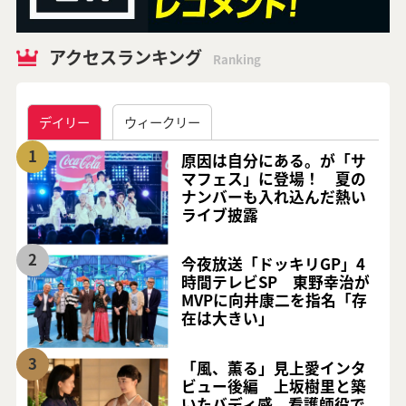
アクセスランキング
Ranking
デイリー
ウィークリー
1
原因は自分にある。が「サ
マフェス」に登場！ 夏の
ナンバーも入れ込んだ熱い
ライブ披露
2
今夜放送「ドッキリGP」4
時間テレビSP 東野幸治が
MVPに向井康二を指名「存
在は大きい」
3
「風、薫る」見上愛インタ
ビュー後編 上坂樹里と築
いたバディ感、看護師役で