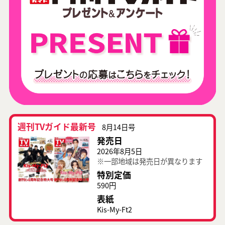
週刊TVガイド最新号
8月14日号
発売日
2026年8月5日
※一部地域は発売日が異なります
特別定価
590円
表紙
Kis-My-Ft2