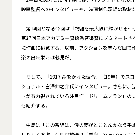
映画監督へのインタビューや、映画制作現場の取材な
第14回となる今回は「物語を最大限に輝かせる～映
第37回日本アカデミー賞優秀音楽賞にノミネートさ
に作曲に挑戦する。以前、アクションを学んだ回で作
楽の出来栄えは必見だ。
そして、「1917 命をかけた伝令」（19年）で
ショナル・宮澤伸之介氏にインタビュー。さらに、迫
トが有力視されている注目作「ドリームプラン」の
も紹介する。
中島は「この番組は、僕の夢がとことんかなう番組
した」と感激。今回の放送は「普段、Sexy Zon