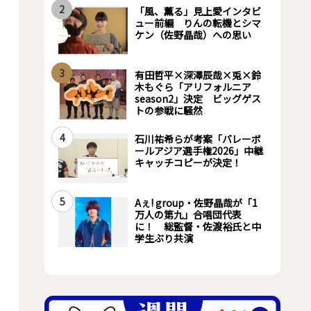
2
「風、薫る」見上愛インタビ
ュー前編 りんの転機とシマ
ケン（佐野晶哉）への思い
3
有田哲平×深澤辰哉×兎×鈴
木もぐら「アリフォルニア
season2」決定 ビッグゲス
トの参戦に騒然
4
石川祐希らが考案「バレーボ
ールアジア選手権2026」中継
キャッチコピーが決定！
5
Aぇ! group・佐野晶哉が「1
万人の第九」合唱団代表
に！ 総監督・佐渡裕氏と中
学生ぶり共演