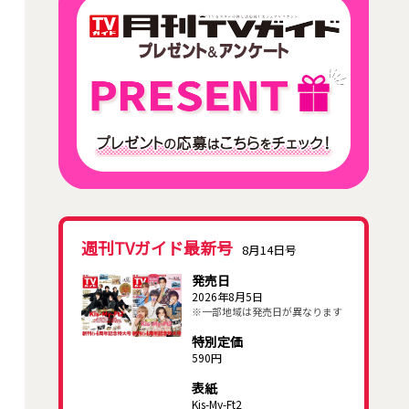
週刊TVガイド最新号
8月14日号
発売日
2026年8月5日
※一部地域は発売日が異なります
特別定価
590円
表紙
Kis-My-Ft2