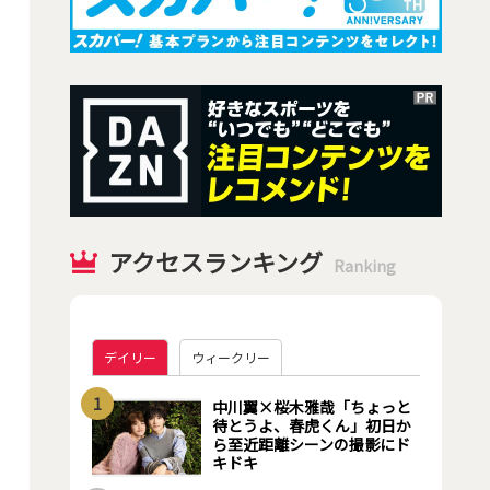
アクセスランキング
Ranking
デイリー
ウィークリー
1
中川翼×桜木雅哉「ちょっと
待とうよ、春虎くん」初日か
ら至近距離シーンの撮影にド
キドキ