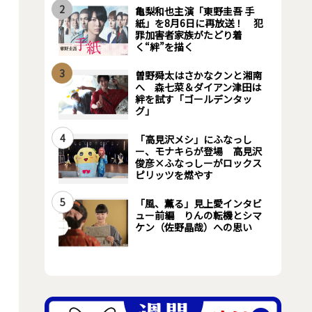
2
亀梨和也主演「東野圭吾 手
紙」を8月6日に再放送！ 犯
罪加害者家族がたどり着
く“絆”を描く
3
曽野舜太はさかなクンと湘南
へ 森七菜＆ダイアン津田は
絆を試す「ゴールデンタッ
グ」
4
「高見沢メシ」にふなっし
ー、モナキらが登場 高見沢
俊彦×ふなっしーがロックス
ピリッツを燃やす
5
「風、薫る」見上愛インタビ
ュー前編 りんの転機とシマ
ケン（佐野晶哉）への思い