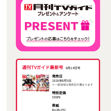
週刊TVガイド最新号
8月14日号
発売日
2026年8月5日
※一部地域は発売日が異なります
特別定価
590円
表紙
Kis-My-Ft2