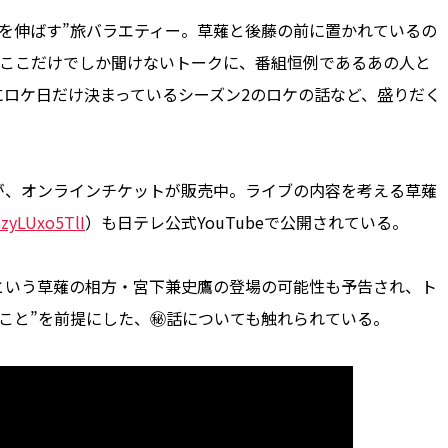
を伸ばす”旅バラエティー。草薙と後藤の前に置かれているの
のここだけでしか聞けないトークに、番組恒例であるあの人と
ロケ日だけ決まっているシーズン2のロケの話など、盛りだく
、オンラインチケットが販売中。ライブの内容を考える草薙
3zyLUxo5TlI
）も日テレ公式YouTubeで公開されている。
いう草薙の相方・宮下兼史鷹の登場の可能性も予告され、ト
こと”を前提にした、㊙話についても触れられている。