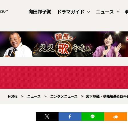
向田邦子賞
ドラマガイド
ニュース
HOME
>
ニュース
>
エンタメニュース
>
宮下草薙・草薙航基＆四千