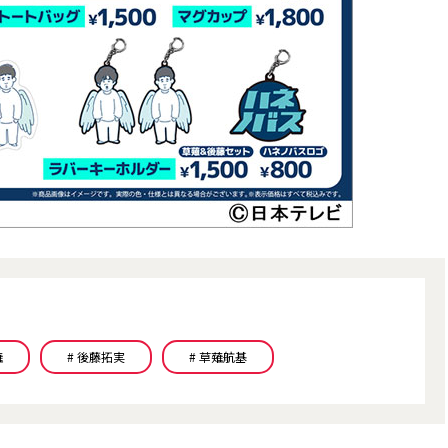
薙
# 後藤拓実
# 草薙航基