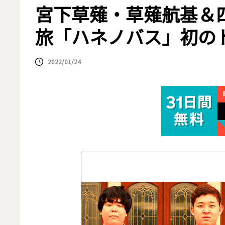
宮下草薙・草薙航基＆
旅「ハネノバス」初の
2022/01/24