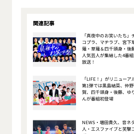
関連記事
「真夜中のお笑いたち」
コプラ、マヂラブ、宮下
薙・草薙＆四千頭身・後
人気芸人が集結した4番組
放送！
「LIFE！」がリニューア
第1弾では黒島結菜、仲野
賀、四千頭身・後藤、ゆ
んが番組初登場
NEWS・増田貴久、音ネ
人・エスファイブと笑撃