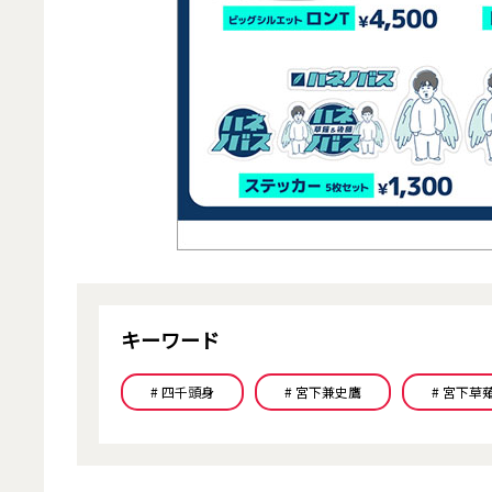
キーワード
# 四千頭身
# 宮下兼史鷹
# 宮下草