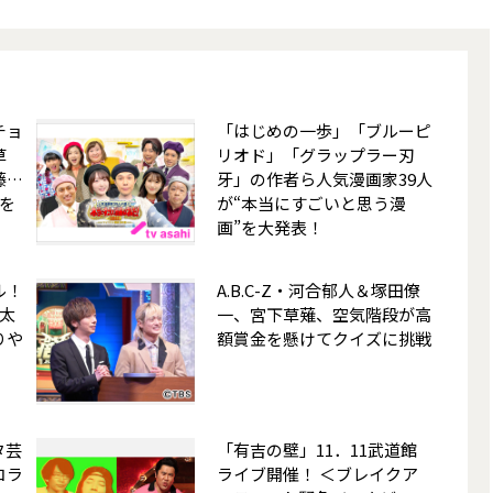
チョ
「はじめの一歩」「ブルーピ
草
リオド」「グラップラー刃
藤…
牙」の作者ら人気漫画家39人
を
が“本当にすごいと思う漫
画”を大発表！
ル！
A.B.C-Z・河合郁人＆塚田僚
太
一、宮下草薙、空気階段が高
りや
額賞金を懸けてクイズに挑戦
タ芸
「有吉の壁」11．11武道館
コラ
ライブ開催！ ＜ブレイクア