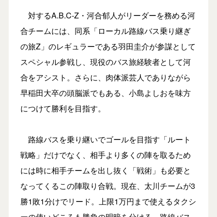
対するA.B.C-Z・河合郁⼈がリーダーを務める河
合チームには、同系「ローカル路線バス乗り継ぎ
の旅Z」のレギュラーである羽田圭介が参謀として
スペシャル参戦し、現役のバス旅経験者として河
合をアシスト。さらに、肉体派芸人でありながら
早稲田大卒の頭脳派でもある、小島よしおを味方
につけて勝利を目指す。
路線バスを乗り継いでゴールを目指す「ルート
戦略」だけでなく、相手より多くの陣を取るため
には時に相手チームを出し抜く「戦術」も必要と
なってくるこの陣取り合戦。現在、太川チームが3
勝1敗1分けでリード。上限1万円まで使えるタクシ
ーの使いどころも勝負の明暗を分ける。路線バス