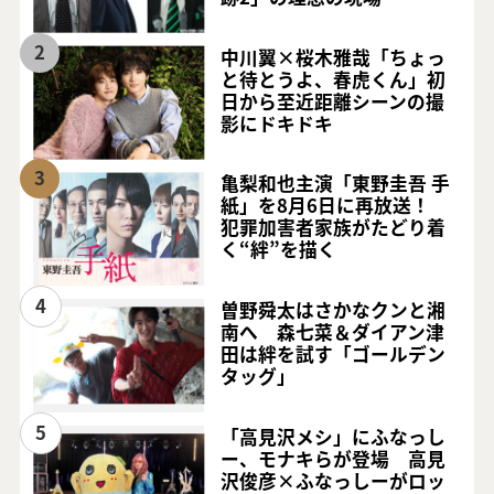
2
中川翼×桜木雅哉「ちょっ
と待とうよ、春虎くん」初
日から至近距離シーンの撮
影にドキドキ
3
亀梨和也主演「東野圭吾 手
紙」を8月6日に再放送！
犯罪加害者家族がたどり着
く“絆”を描く
4
曽野舜太はさかなクンと湘
南へ 森七菜＆ダイアン津
田は絆を試す「ゴールデン
タッグ」
5
「高見沢メシ」にふなっし
ー、モナキらが登場 高見
沢俊彦×ふなっしーがロッ