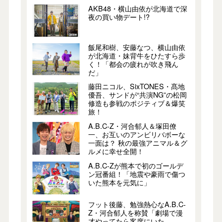
AKB48・横山由依が北海道で深
夜の買い物デート!?
飯尾和樹、安藤なつ、横山由依
が北海道・妹背牛をひたすら歩
く！「都会の疲れが吹き飛ん
だ」
藤田ニコル、SixTONES・髙地
優吾、サンドが“共演NG”の松岡
修造も参戦のポジティブ＆爆笑
旅！
A.B.C-Z・河合郁人＆塚田僚
一、お互いのアンビリバボーな
一面は？ 秋の最強アニマル＆グ
ルメに幸せ全開！
A.B.C-Zが熊本で初のゴールデ
ン冠番組！「地震や豪雨で傷つ
いた熊本を元気に」
フット後藤、勉強熱心なA.B.C-
Z・河合郁人を称賛「劇場で漫
才やってたら客席にいた