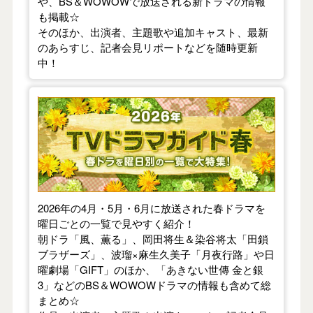
や、BS＆WOWOWで放送される新ドラマの情報
も掲載☆
そのほか、出演者、主題歌や追加キャスト、最新
のあらすじ、記者会見リポートなどを随時更新
中！
【2026年春】TVドラマガイド
2026年の4月・5月・6月に放送された春ドラマを
曜日ごとの一覧で見やすく紹介！
朝ドラ「風、薫る」、岡田将生＆染谷将太「田鎖
ブラザーズ」、波瑠×麻生久美子「月夜行路」や日
曜劇場「GIFT」のほか、「あきない世傳 金と銀
3」などのBS＆WOWOWドラマの情報も含めて総
まとめ☆