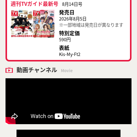
週刊TVガイド最新号
8月14日号
発売日
2026年8月5日
※一部地域は発売日が異なります
特別定価
590円
表紙
Kis-My-Ft2
動画チャンネル
Movie