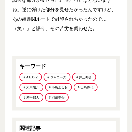
ね。逆に弾けた部分を見せたかったんですけど、
あの超難関ルートで封印されちゃったので…
（笑）」と語り、その苦労を伺わせた。
キーワード
# A.B.C-Z
# ジャニーズ
# 井上裕介
# 太川陽介
# 小島よしお
# 山崎静代
# 河合郁人
# 羽田圭介
関連記事