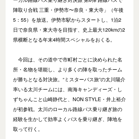
陣取り合戦 三重・伊勢市〜奈良・東大寺」（午後
5：55）を放送。伊勢市駅からスタートし、1泊2
日で奈良県・東大寺を目指す、史上最大120kmの2
県横断となる年末4時間スペシャルをおくる。
今回は、その道中で市町村ごとに決められた名
所・名物を堪能し、より多くの陣を取ったチーム
が勝ちとなる対決旅。“ミスターバス旅”の太川陽介
率いる太川チームには、南海キャンディーズ・し
ずちゃんこと山崎静代と、NON STYLE・井上裕介
が初参戦。太川のローカル路線バス乗り継ぎ旅の
経験を生かして効率よくバスを乗り継ぎ、陣地を
取って行く。