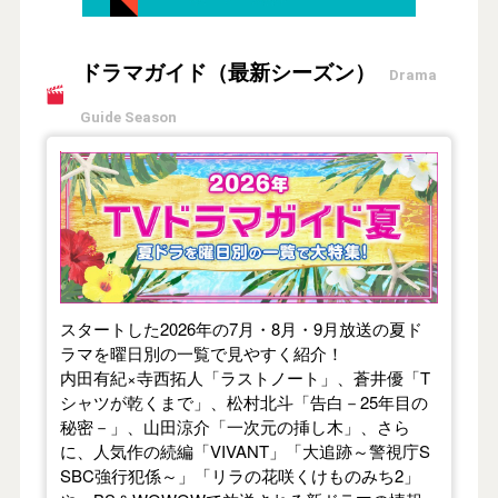
ドラマガイド（最新シーズン）
Drama
Guide Season
【2026年夏】TVドラマガイド
スタートした2026年の7月・8月・9月放送の夏ド
ラマを曜日別の一覧で見やすく紹介！
内田有紀×寺西拓人「ラストノート」、蒼井優「T
シャツが乾くまで」、松村北斗「告白－25年目の
秘密－」、山田涼介「一次元の挿し木」、さら
に、人気作の続編「VIVANT」「大追跡～警視庁S
SBC強行犯係～」「リラの花咲くけものみち2」