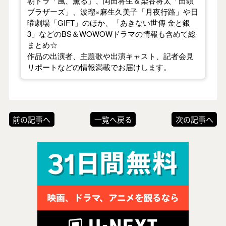
朝ドラ「風、薫る」、岡田将生＆染谷将太「田鎖
ブラザーズ」、波瑠×麻生久美子「月夜行路」や日
曜劇場「GIFT」のほか、「あきない世傳 金と銀
3」などのBS＆WOWOWドラマの情報も含めて総
まとめ☆
作品の出演者、主題歌や出演キャスト、記者会見
リポートなどの情報満載でお届けします。
前の記事へ
一覧へ戻る
次の記事へ