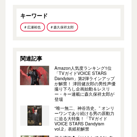
キーワード
# 広瀬裕也
# 森久保祥太郎
関連記事
Amazon人気度ランキング1位
「TVガイドVOICE STARS
Dandyism」第2弾ラインアップ
が解禁！ 津田健次郎の男性声優
撮り下ろし企画始動＆レスリ
ー・キー連載に森久保祥太郎が
登場
“唯一無二、神谷浩史。” オンリ
ーワンであり続ける男の原動力
に迫る大特集！「TVガイド
VOICE STARS Dandyism
vol.2」表紙初解禁