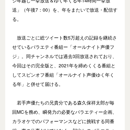
ジ年越し一挙放送＆ゆく年くる年14時間一挙放
送」（午後7：00）を、年をまたいで放送・配信す
る。
放送ごとに総ツイート数5万超えの記録を継続さ
せているバラエティ番組ー「オールナイト声優フ
ジ」。同チャンネルでは過去3回放送されており、
今回はその完全版と、2021年を締めくくる番組と
してスピンオフ番組「オールナイト声優ゆく年く
る年」と併せて届ける。
若手声優たちの兄貴分である森久保祥太郎が毎
回MCを務め、瞬発力の必要なバラエティー企画、
カラオケでのパフォーマンスなどに挑戦する同番