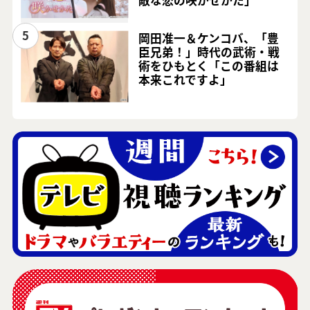
敵な恋の咲かせかた」
5
岡田准一＆ケンコバ、「豊
臣兄弟！」時代の武術・戦
術をひもとく「この番組は
本来これですよ」