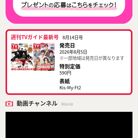
週刊TVガイド最新号
8月14日号
発売日
2026年8月5日
※一部地域は発売日が異なります
特別定価
590円
表紙
Kis-My-Ft2
動画チャンネル
Movie