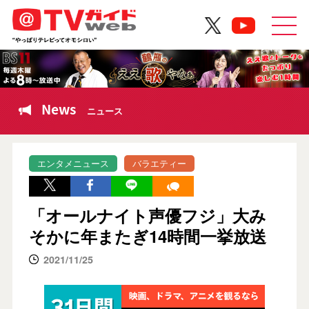
News
ニュース
エンタメニュース
バラエティー
「オールナイト声優フジ」大み
そかに年またぎ14時間一挙放送
2021/11/25