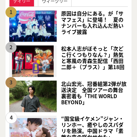
デイリー
ウィークリー
1
原因は自分にある。が「サ
マフェス」に登場！ 夏の
ナンバーも入れ込んだ熱い
ライブ披露
2
松本人志がぼそっと「次ど
こ行くつもりなん？」熱気
と寒風の青森生配信「西田
二郎＋（プラス）」第18回
3
北山宏光、冠番組第2弾が放
送決定 全国ツアーの舞台
裏密着も「THE WORLD
BEYOND」
4
“国宝級イケメン”ジャン・
リンホー、癒やしのスパダ
リを熱演。中国ドラマ「素