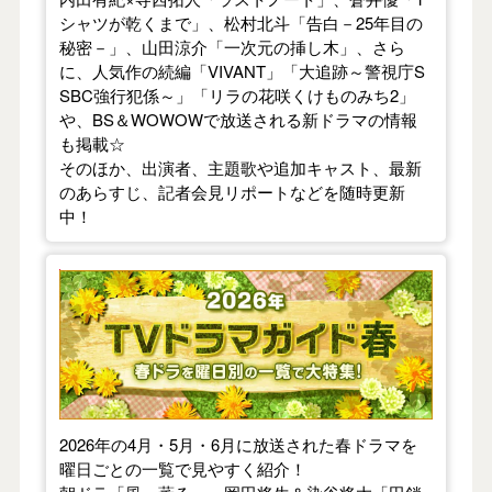
シャツが乾くまで」、松村北斗「告白－25年目の
秘密－」、山田涼介「一次元の挿し木」、さら
に、人気作の続編「VIVANT」「大追跡～警視庁S
SBC強行犯係～」「リラの花咲くけものみち2」
や、BS＆WOWOWで放送される新ドラマの情報
も掲載☆
そのほか、出演者、主題歌や追加キャスト、最新
のあらすじ、記者会見リポートなどを随時更新
中！
【2026年春】TVドラマガイド
2026年の4月・5月・6月に放送された春ドラマを
曜日ごとの一覧で見やすく紹介！