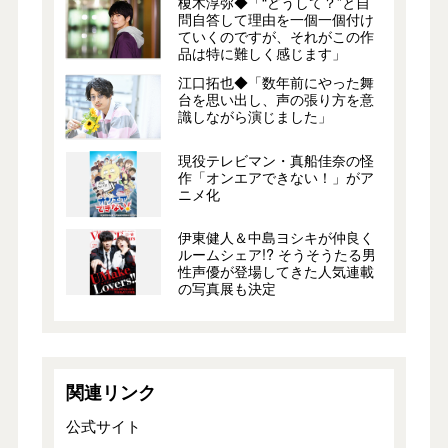
榎木淳弥◆「“どうして？”と自
問自答して理由を一個一個付け
ていくのですが、それがこの作
品は特に難しく感じます」
江口拓也◆「数年前にやった舞
台を思い出し、声の張り方を意
識しながら演じました」
現役テレビマン・真船佳奈の怪
作「オンエアできない！」がア
ニメ化
伊東健人＆中島ヨシキが仲良く
ルームシェア!? そうそうたる男
性声優が登場してきた人気連載
の写真展も決定
関連リンク
公式サイト