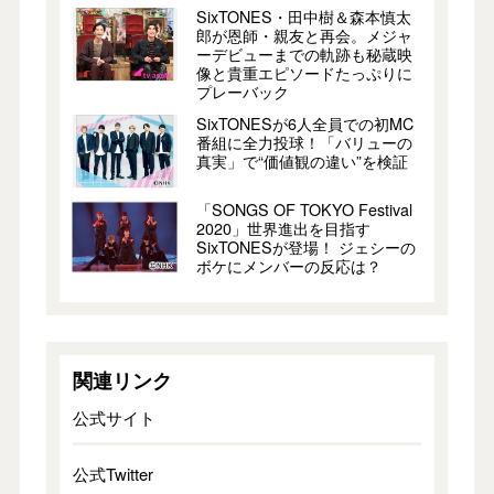
SixTONES・田中樹＆森本慎太
郎が恩師・親友と再会。メジャ
ーデビューまでの軌跡も秘蔵映
像と貴重エピソードたっぷりに
プレーバック
SixTONESが6人全員での初MC
番組に全力投球！「バリューの
真実」で“価値観の違い”を検証
「SONGS OF TOKYO Festival
2020」世界進出を目指す
SixTONESが登場！ ジェシーの
ボケにメンバーの反応は？
関連リンク
公式サイト
公式Twitter