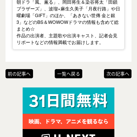
朝ドラ「風、薫る」、岡田将生＆染谷将太「田鎖
ブラザーズ」、波瑠×麻生久美子「月夜行路」や日
曜劇場「GIFT」のほか、「あきない世傳 金と銀
3」などのBS＆WOWOWドラマの情報も含めて総
まとめ☆
作品の出演者、主題歌や出演キャスト、記者会見
リポートなどの情報満載でお届けします。
前の記事へ
一覧へ戻る
次の記事へ