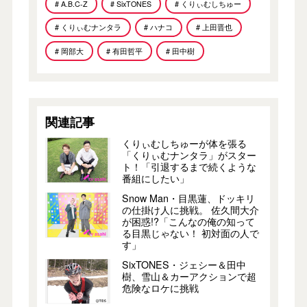
# A.B.C-Z
# SixTONES
# くりぃむしちゅー
# くりぃむナンタラ
# ハナコ
# 上田晋也
# 岡部大
# 有田哲平
# 田中樹
関連記事
くりぃむしちゅーが体を張る
「くりぃむナンタラ」がスター
ト！「引退するまで続くような
番組にしたい」
Snow Man・目黒蓮、ドッキリ
の仕掛け人に挑戦。 佐久間大介
が困惑!?「こんなの俺の知って
る目黒じゃない！ 初対面の人で
す」
SixTONES・ジェシー＆田中
樹、雪山＆カーアクションで超
危険なロケに挑戦