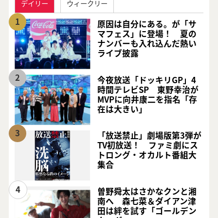
デイリー
ウィークリー
1
原因は自分にある。が「サ
マフェス」に登場！ 夏の
ナンバーも入れ込んだ熱い
ライブ披露
2
今夜放送「ドッキリGP」4
時間テレビSP 東野幸治が
MVPに向井康二を指名「存
在は大きい」
3
「放送禁止」劇場版第3弾が
TV初放送！ ファミ劇にス
トロング・オカルト番組大
集合
4
曽野舜太はさかなクンと湘
南へ 森七菜＆ダイアン津
田は絆を試す「ゴールデン