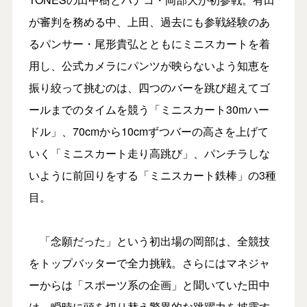
が審判を務める中、上田、過去にも参戦経験のあ
るパンサー・尾形貴弘とともにミニスカートを着
用し、公式カメラにパンツが映らないよう知恵を
振り絞って挑むのは、四つのバーを跳び超えてゴ
ールまでのタイムを競う「ミニスカート30mハー
ドル」、70cmから10cmずつバーの高さを上げて
いく「ミニスカート走り高跳び」、パンチラしな
いように前回りをする「ミニスカート鉄棒」の3種
目。
「念願だった」という初出場の岡部は、全競技
をトップバッターで全力挑戦。さらにはマネジャ
ーからは「スポーツ系の企画」と聞いていた田中
は、瞬時に頭を切り替え驚異的な跳躍力を披露す