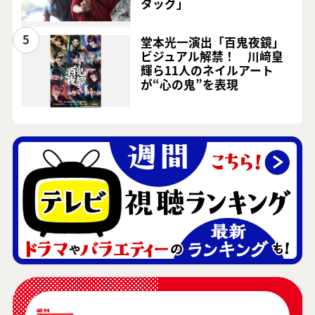
タッグ」
5
堂本光一演出「百鬼夜鏡」
ビジュアル解禁！ 川﨑皇
輝ら11人のネイルアート
が“心の鬼”を表現