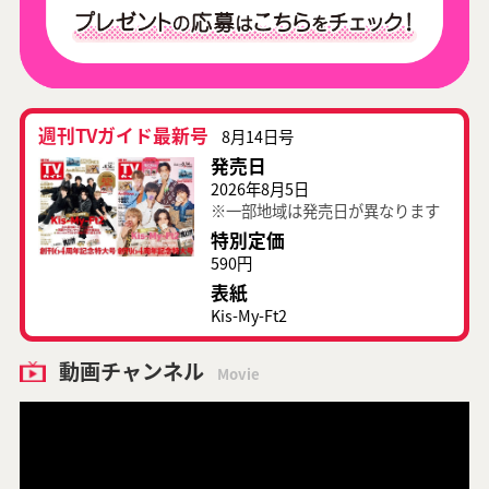
週刊TVガイド最新号
8月14日号
発売日
2026年8月5日
※一部地域は発売日が異なります
特別定価
590円
表紙
Kis-My-Ft2
動画チャンネル
Movie