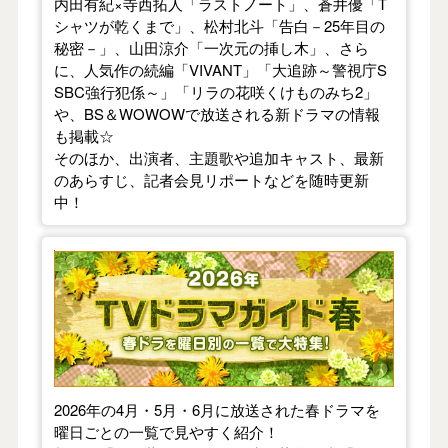
内田有紀×寺西拓人「ラストノート」、蒼井優「T
シャツが乾くまで」、松村北斗「告白－25年目の
秘密－」、山田涼介「一次元の挿し木」、さら
に、人気作の続編「VIVANT」「大追跡～警視庁S
SBC強行犯係～」「リラの花咲くけものみち2」
や、BS＆WOWOWで放送される新ドラマの情報
も掲載☆
そのほか、出演者、主題歌や追加キャスト、最新
のあらすじ、記者会見リポートなどを随時更新
中！
【2026年春】TVドラマガイド
2026年の4月・5月・6月に放送された春ドラマを
曜日ごとの一覧で見やすく紹介！