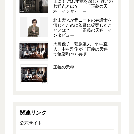
士に！ 思わず縁を感じた役との
共通点とは？――「正義の天
秤」インタビュー
北山宏光が元ニートの弁護士を
演じるために監督に提案したこ
ととは？――「正義の天秤」イ
ンタビュー
大島優子、萩原聖人、竹中直
人、中村雅俊が「正義の天秤」
で亀梨和也と共演
正義の天秤
関連リンク
公式サイト