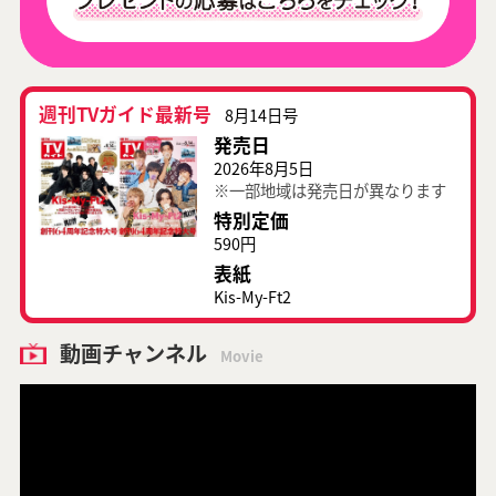
週刊TVガイド最新号
8月14日号
発売日
2026年8月5日
※一部地域は発売日が異なります
特別定価
590円
表紙
Kis-My-Ft2
動画チャンネル
Movie