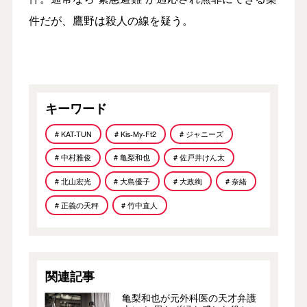
件だが、鷹野は殺人の線を疑う。
キーワード
# KAT-TUN
# Kis-My-Ft2
# ジャニーズ
# 中村雅俊
# 亀梨和也
# 佐戸井けん太
# 北山宏光
# 大島優子
# 大政絢
# 奈緒
# 正義の天秤
# 竹中直人
関連記事
亀梨和也が元外科医の天才弁護