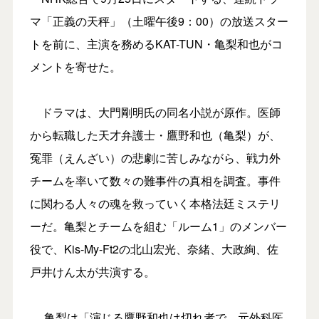
マ「正義の天秤」（土曜午後9：00）の放送スター
トを前に、主演を務めるKAT-TUN・亀梨和也がコ
メントを寄せた。
ドラマは、大門剛明氏の同名小説が原作。医師
から転職した天才弁護士・鷹野和也（亀梨）が、
冤罪（えんざい）の悲劇に苦しみながら、戦力外
チームを率いて数々の難事件の真相を調査。事件
に関わる人々の魂を救っていく本格法廷ミステリ
ーだ。亀梨とチームを組む「ルーム1」のメンバー
役で、Kis-My-Ft2の北山宏光、奈緒、大政絢、佐
戸井けん太が共演する。
亀梨は「演じる鷹野和也は切れ者で、元外科医