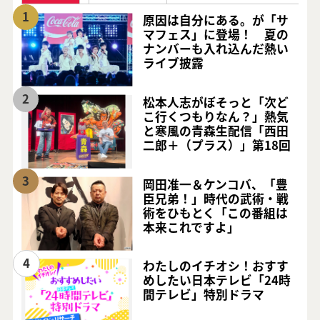
1
原因は自分にある。が「サ
マフェス」に登場！ 夏の
ナンバーも入れ込んだ熱い
ライブ披露
2
松本人志がぼそっと「次ど
こ行くつもりなん？」熱気
と寒風の青森生配信「西田
二郎＋（プラス）」第18回
3
岡田准一＆ケンコバ、「豊
臣兄弟！」時代の武術・戦
術をひもとく「この番組は
本来これですよ」
4
わたしのイチオシ！おすす
めしたい日本テレビ「24時
間テレビ」特別ドラマ