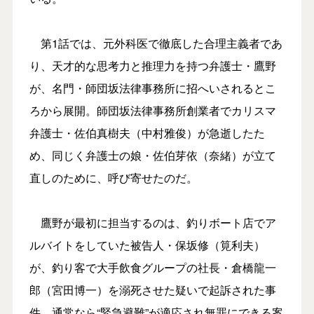
第1話では、元外科医で徹底した合理主義者であ
り、天才的な思考力と推理力を持つ弁護士・鷹野
が、名門・師団坂法律事務所に招へいされるとこ
ろから展開。師団坂法律事務所創業者でカリスマ
弁護士・佐伯真樹夫（中村雅俊）が急逝したた
め、同じく弁護士の娘・佐伯芽依（奈緒）が立て
直しのために、呼び寄せたのだ。
鷹野が最初に担当するのは、釣りボート店でア
ルバイトをしていた被告人・保坂修（筧利夫）
が、釣り客で大手飲食グループの社長・倉橋龍一
郎（宮田博一）を溺死させた疑いで起訴された事
件。通常なら“緊急避難”が適応され無罪にできる案