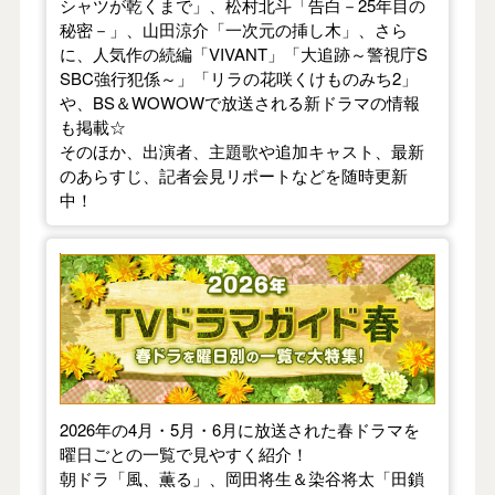
シャツが乾くまで」、松村北斗「告白－25年目の
秘密－」、山田涼介「一次元の挿し木」、さら
に、人気作の続編「VIVANT」「大追跡～警視庁S
SBC強行犯係～」「リラの花咲くけものみち2」
や、BS＆WOWOWで放送される新ドラマの情報
も掲載☆
そのほか、出演者、主題歌や追加キャスト、最新
のあらすじ、記者会見リポートなどを随時更新
中！
【2026年春】TVドラマガイド
2026年の4月・5月・6月に放送された春ドラマを
曜日ごとの一覧で見やすく紹介！
朝ドラ「風、薫る」、岡田将生＆染谷将太「田鎖