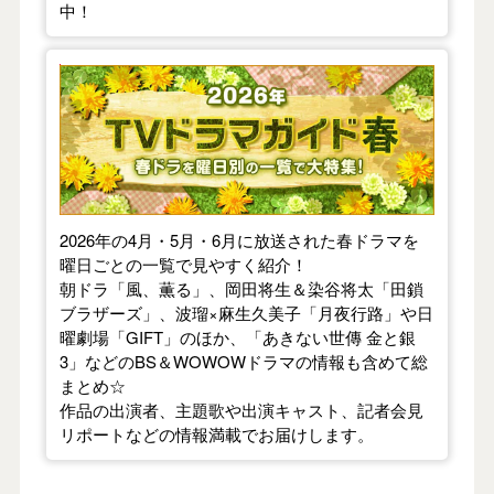
中！
【2026年春】TVドラマガイド
2026年の4月・5月・6月に放送された春ドラマを
曜日ごとの一覧で見やすく紹介！
朝ドラ「風、薫る」、岡田将生＆染谷将太「田鎖
ブラザーズ」、波瑠×麻生久美子「月夜行路」や日
曜劇場「GIFT」のほか、「あきない世傳 金と銀
3」などのBS＆WOWOWドラマの情報も含めて総
まとめ☆
作品の出演者、主題歌や出演キャスト、記者会見
リポートなどの情報満載でお届けします。