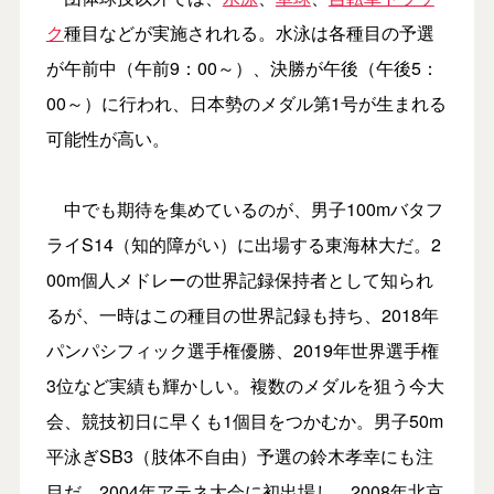
ク
種目などが実施されれる。水泳は各種目の予選
が午前中（午前9：00～）、決勝が午後（午後5：
00～）に行われ、日本勢のメダル第1号が生まれる
可能性が高い。
中でも期待を集めているのが、男子100mバタフ
ライS14（知的障がい）に出場する東海林大だ。2
00m個人メドレーの世界記録保持者として知られ
るが、一時はこの種目の世界記録も持ち、2018年
パンパシフィック選手権優勝、2019年世界選手権
3位など実績も輝かしい。複数のメダルを狙う今大
会、競技初日に早くも1個目をつかむか。男子50m
平泳ぎSB3（肢体不自由）予選の鈴木孝幸にも注
目だ。2004年アテネ大会に初出場し、2008年北京