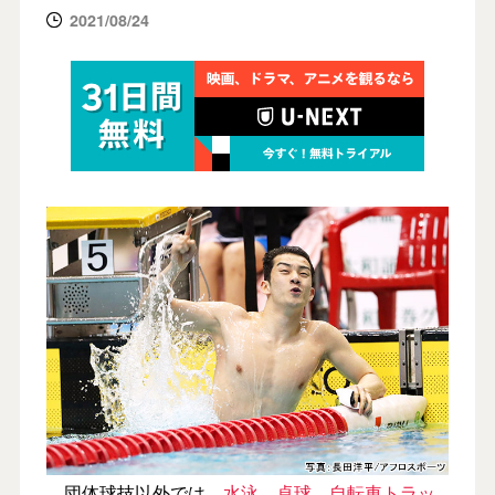
2021/08/24
団体球技以外では、
水泳
、
卓球
、
自転車トラッ