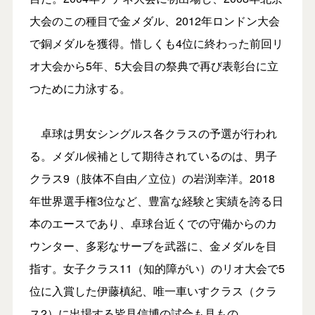
大会のこの種目で金メダル、2012年ロンドン大会
で銅メダルを獲得。惜しくも4位に終わった前回リ
オ大会から5年、5大会目の祭典で再び表彰台に立
つために力泳する。
卓球は男女シングルス各クラスの予選が行われ
る。メダル候補として期待されているのは、男子
クラス9（肢体不自由／立位）の岩渕幸洋。2018
年世界選手権3位など、豊富な経験と実績を誇る日
本のエースであり、卓球台近くでの守備からのカ
ウンター、多彩なサーブを武器に、金メダルを目
指す。女子クラス11（知的障がい）のリオ大会で5
位に入賞した伊藤槙紀、唯一車いすクラス（クラ
ス2）に出場する皆見信博の試合も見もの。