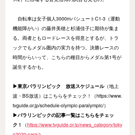
自転車は女子個人3000mパシュートC1-3（運動
機能障がい）の藤井美穂と杉浦佳子に期待が集ま
る。両者ともロードレースを得意とするが、トラ
ックでもメダル圏内の実力を持つ。決勝レースの
時間からいって、こちらの種目からメダル第1号が
誕生するかも。
▶東京パラリンピック 放送スケジュール
（地上
波・BS放送）はこちらをチェック！（https://www.
tvguide.or.jp/schedule-olympic-paralympic/）
▶パラリンピックの記事一覧はこちらをチェッ
ク！
（
https://www.tvguide.or.jp/news_category/toky
o2020-para/
）