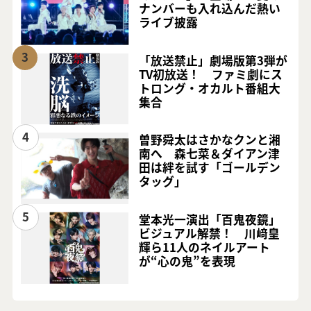
ナンバーも入れ込んだ熱い
ライブ披露
3
「放送禁止」劇場版第3弾が
TV初放送！ ファミ劇にス
トロング・オカルト番組大
集合
4
曽野舜太はさかなクンと湘
南へ 森七菜＆ダイアン津
田は絆を試す「ゴールデン
タッグ」
5
堂本光一演出「百鬼夜鏡」
ビジュアル解禁！ 川﨑皇
輝ら11人のネイルアート
が“心の鬼”を表現