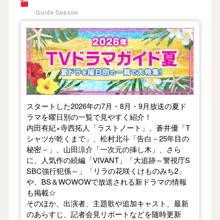
Guide Season
【2026年夏】TVドラマガイド
スタートした2026年の7月・8月・9月放送の夏ド
ラマを曜日別の一覧で見やすく紹介！
内田有紀×寺西拓人「ラストノート」、蒼井優「T
シャツが乾くまで」、松村北斗「告白－25年目の
秘密－」、山田涼介「一次元の挿し木」、さら
に、人気作の続編「VIVANT」「大追跡～警視庁S
SBC強行犯係～」「リラの花咲くけものみち2」
や、BS＆WOWOWで放送される新ドラマの情報
も掲載☆
そのほか、出演者、主題歌や追加キャスト、最新
のあらすじ、記者会見リポートなどを随時更新