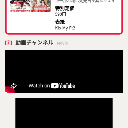
※一部地域は発売日が異なります
特別定価
590円
表紙
Kis-My-Ft2
動画チャンネル
Movie