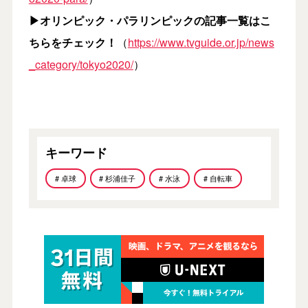
▶オリンピック・パラリンピックの記事一覧はこ
ちらをチェック！
（
https://www.tvguide.or.jp/news
_category/tokyo2020/
）
キーワード
# 卓球
# 杉浦佳子
# 水泳
# 自転車