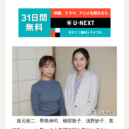
坂元裕二、野島伸司、橋部敦子、浅野妙子、黒