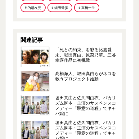
# 的場友見
# 細田善彦
# 高橋一生
関連記事
「死との約束」を彩る比嘉愛
未、堀田真由、原菜乃華。三谷
幸喜作品に初挑戦
髙橋海人、堀田真由らがネコを
救うプロジェクト始動
堀田真由と佐久間由衣、バカリ
ズム脚本・主演のサスペンスコ
メディー「殺意の道程」でキャ
バ嬢に
堀田真由と佐久間由衣、バカリ
ズム脚本・主演のサスペンスコ
メディー「殺意の道程」でキャ
バ嬢に