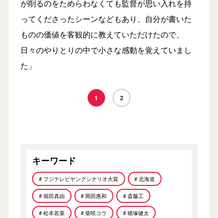
が削るのをためらわなくても監督が思い入れを持
ってくださったシーンなどもあり、自分が書いた
ものの価値を客観的に教えていただけたので、
日々のやりとりの中で小さな感動を覚えていまし
た」
1
2
キーワード
# フジテレビヤングシナリオ大賞
# 北海道
# 堀田真由
# 岡田惠和
# 斎藤工
# 松本若菜
# 柴咲コウ
# 猪塚健太