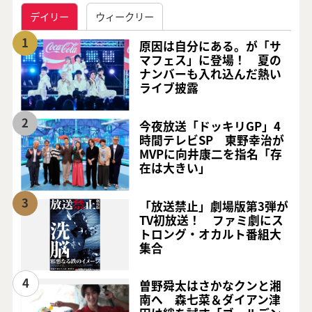
デイリー
ウィークリー
1
原因は自分にある。が「サ
マフェス」に登場！ 夏の
ナンバーも入れ込んだ熱い
ライブ披露
2
今夜放送「ドッキリGP」4
時間テレビSP 東野幸治が
MVPに向井康二を指名「存
在は大きい」
3
「放送禁止」劇場版第3弾が
TV初放送！ ファミ劇にス
トロング・オカルト番組大
集合
4
曽野舜太はさかなクンと湘
南へ 森七菜＆ダイアン津