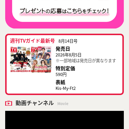
週刊TVガイド最新号
8月14日号
発売日
2026年8月5日
※一部地域は発売日が異なります
特別定価
590円
表紙
Kis-My-Ft2
動画チャンネル
Movie